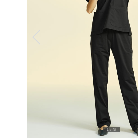
1
/
28