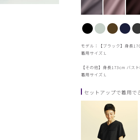
【新色】セージグリーン
モデル：【ブラック】身長170c
着用サイズ:L
【その他】身長173cm バスト8
着用サイズ:L
セットアップで着用で