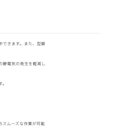
中できます。また、型崩
の静電気の発生を軽減し
す。
。
めスムーズな作業が可能