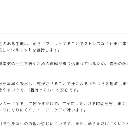
性のある生地は、動きにフィットすることでストレスなく仕事に集
美しいシルエットを維持します。
静電気の発生を防ぐための繊維が織り込まれているため、着脱の際
分を素早く吸水し、乾燥させることで汗によるべたつきを軽減しま
きやすいので、1着持っておくと安心です。
ンガーに吊るして乾かすだけで、アイロンをかける時間を省けます
シワになりにくく、イージーケアが叶います。
用でも身体への負担が感じにくいです。また、動きを妨げにくいた