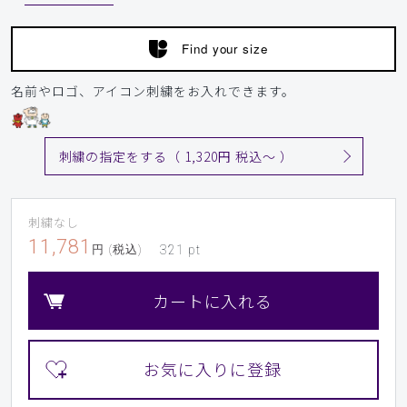
背が低いので，丈の長さがちょうどよくて好きなスクラブで
す．素材感や胸元のスリットの上品さがでており，色違いで
Find your size
よく使用しています．ピンクは特に，これぐらいの色合いが
良いと思います．
名前やロゴ、アイコン刺繍をお入れできます。
商品：
772レディース:スクラブトップス・TRO/ピン
ク/S
刺繍の指定をする（ 1,320円 税込〜 ）
役に立った
0
刺繍なし
​1
​2
​3
​4
​5
​6
11,781
円 (税込)
321
pt
​7
​8
​9
カートに入れる