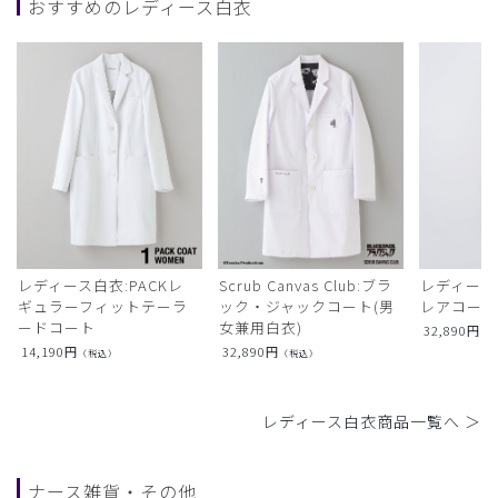
おすすめのレディース白衣
レディース白衣:PACKレ
Scrub Canvas Club:ブラ
レディース
ギュラーフィットテーラ
ック・ジャックコート(男
レアコー
ードコート
女兼用白衣)
32,890
円
（
14,190
円
32,890
円
（税込）
（税込）
レディース白衣商品一覧へ ＞
ナース雑貨・その他