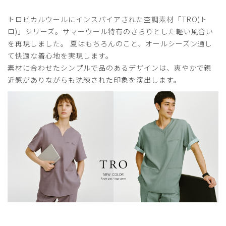
ピックアップレビュー
トロピカルウールにインスパイアされた杢調素材「TRO(ト
ロ)」シリーズ。サマーウール特有のさらりとした軽い風合い
2025-07-11
を再現しました。 夏はもちろんのこと、オールシーズン通し
ご購入者様
て快適な着心地を実現します。
購入確認済み
素材に合わせたシンプルで品のあるデザインは、爽やかで親
年齢:
40代
身長:
166-170cm
体重:
51-55kg
近感がありながらも洗練された印象を演出します。
着心地が良く機能性抜群です。医療関係者からはカッコイイ
や可愛い、涼しそう！と言った声が多く大好評でした。同業
者で同じスクラブ着用されてる方もいてクラシコさん大人気
だなと実感しました。また違うスクラブ購入したいです。
商品：
772レディース:スクラブトップス・TRO/ピン
ク/M
役に立った
1
2026-06-22