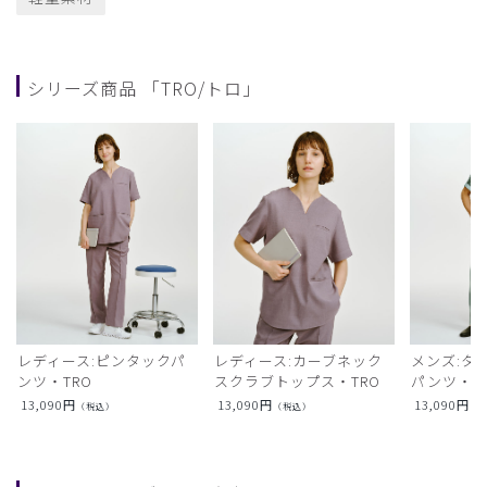
シリーズ商品 「TRO/トロ」
レディース:ピンタックパ
レディース:カーブネック
メンズ:タ
ンツ・TRO
スクラブトップス・TRO
パンツ・T
13,090
円
13,090
円
13,090
円
（税込）
（税込）
（