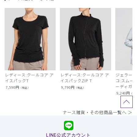
レディース:クールコア ア
レディース:クールコア ア
ジェラート
イスパックT
イスパックZIP T
コ:スムー
ーディガン
7,590
円
9,790
円
（税込）
（税込）
9,240
円
（税
ナース雑貨・その他商品一覧へ ＞
LINE公式アカウント