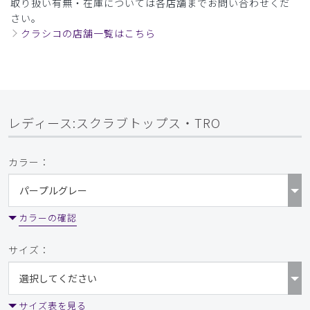
取り扱い有無・在庫については各店舗までお問い合わせくだ
さい。
着心地よいです
クラシコの店舗一覧はこちら
サラッとした生地で着心地も良く、胸元も開きすぎず良かっ
たです。パンツのピンタックや裾のデザイン性も気に入って
います。色味もありそうでない控えめな色でよいです
商品：
772レディース:スクラブトップス・TRO/チャコ
ールグレー/L
レディース:スクラブトップス・TRO
役に立った
0
カラー：
2026-05-22
カラーの確認
ご購入者様
購入確認済み
サイズ：
年齢:
40代
身長:
150cm以下
体重:
45kg以下
サイズ感
小さめ
大きめ
ストレッチ感
よく伸びる
伸びない
厚さ
とても薄い
厚い
サイズ表を見る