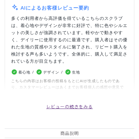
AIによるお客様レビュー要約
多くの利用者から高評価を得ているこちらのスクラブ
は、着心地やデザインが非常に好評で、特に色やシルエ
ットの美しさが強調されています。軽やかで動きやす
く、デイリーに使用するのに最適です。購入者はその優
れた生地の質感やスタイルに魅了され、リピート購入を
検討する声も多いようです。全体的に、購入して満足さ
れている方が目立ちます。
着心地
デザイン
生地
こちらの内容はお客様の投稿をもとにAIが生成したものであ
り、カスタマーレビューはあくまでお客様個人の感想や意見で
す。本サイトの公式な見解を示すものではありません。
レビューの続きをみる
日付順 ↓
評価順
いいね数順
写真・動画付き順
詳細フィルター
商品説明