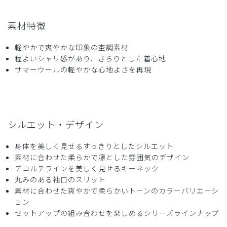
さとう様
購入確認済み
素材特徴
年齢:
50代
身長:
151-155cm
体重:
61-65kg
軽やかで爽やかな印象の杢調素材
ちょっとサイズが小さいです。一度洗濯しましたが、返品で
程よいシャリ感があり、さらりとした着心地
きませんか？
サマーウールの軽やかな心地よさを再現
商品：
772レディース:スクラブトップス・TRO/チャコ
ールグレー/XL
役に立った
0
シルエット・デザイン
身体を美しく見せるすっきりとしたシルエット
2026-06-17
素材に合わせた柔らかで凛とした雰囲気のデザイン
デコルテラインを美しく見せるキーネック
nuspirit様
丸みのある袖口のスリット
購入確認済み
素材に合わせた爽やかで柔らかいトーンのカラーバリエーシ
年齢:
60代
身長:
171-175cm
体重:
66-70kg
ョン
サイズ感
小さめ
大きめ
セットアップの組み合わせを楽しめるシリーズラインナップ
ストレッチ感
よく伸びる
伸びない
厚さ
とても薄い
厚い