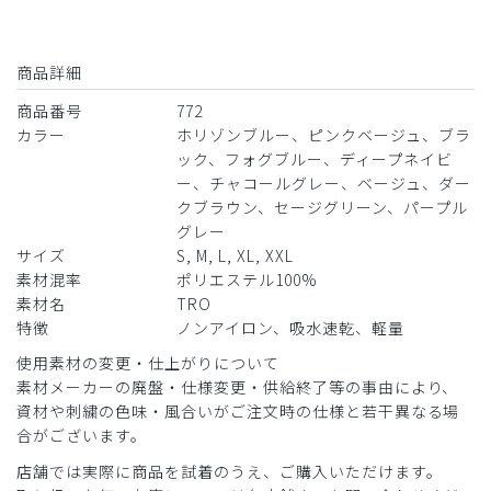
着心地、使用感は良好です。
が、ディープネイビーは、ともすればブラックに見えてしま
商品詳細
うくらいに暗すぎて、もう少しだけ紺色を感じられる色が欲
しいと思います。
商品番号
772
黒との差別化がほとんどないと感じます。
カラー
ホリゾンブルー、ピンクベージュ、ブラ
ック、フォグブルー、ディープネイビ
商品：
772レディース:スクラブトップス・TRO/ディー
ー、チャコールグレー、ベージュ、ダー
プネイビー/M
クブラウン、セージグリーン、パープル
グレー
役に立った
0
サイズ
S, M, L, XL, XXL
素材混率
ポリエステル100%
素材名
TRO
特徴
ノンアイロン、吸水速乾、軽量
2026-06-12
使用素材の変更・仕上がりについて
みえっち様
素材メーカーの廃盤・仕様変更・供給終了等の事由により、
購入確認済み
資材や刺繍の色味・風合いがご注文時の仕様と若干異なる場
年齢:
50代
身長:
151-155cm
体重:
51-55kg
合がございます。
サイズ感
小さめ
大きめ
店舗では実際に商品を試着のうえ、ご購入いただけます。
ストレッチ感
よく伸びる
伸びない
厚さ
とても薄い
厚い