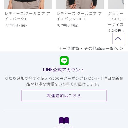
レディース:クールコア ア
レディース:クールコア ア
ジェラート
イスパックT
イスパックZIP T
コ:スムー
ーディガン
7,590
円
9,790
円
（税込）
（税込）
9,240
円
（税
ナース雑貨・その他商品一覧へ ＞
LINE公式アカウント
友だち追加で今すぐ使える550円クーポンプレゼント！注目の新商
品やお得な情報をいち早くお届けします。
友達追加はこちら