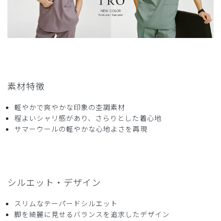
2026-05-09
yukka様
購入確認済み
年齢:
50代
身長:
151-155cm
体重:
45kg以下
素材特徴
サイズ感
小さめ
大きめ
ストレッチ感
よく伸びる
伸びない
厚さ
とても薄い
厚い
軽やかで爽やかな印象の杢調素材
初夏らしく
程よいシャリ感があり、さらりとした着心地
サマーウールの軽やかな心地よさを再現
ホリゾンブルーがとても涼しげです。普段褒められることな
いですが、「色が良いですね」「涼しげです」「いいね！」
と褒められました。生地はポリエステル100％で、洗濯後す
ぐ乾くので助かります。動きに応じた伸縮ありですが、スト
レッチは少ない素材です。ポケットなどテンションがかかる
シルエット・デザイン
部位はダブル縫いでステッチがとても綺麗です。
商品：
773レディース:スクラブパンツ・TRO/ホリゾン
スリムなテーパードシルエット
ブルー/S
脚を綺麗に見せるバランスを追求したデザイン