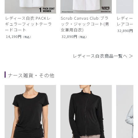
レディース白衣:PACKレ
Scrub Canvas Club:ブラ
レディース
ギュラーフィットテーラ
ック・ジャックコート(男
レアコー
ードコート
女兼用白衣)
32,890
円
（
14,190
円
32,890
円
（税込）
（税込）
レディース白衣商品一覧へ ＞
ナース雑貨・その他