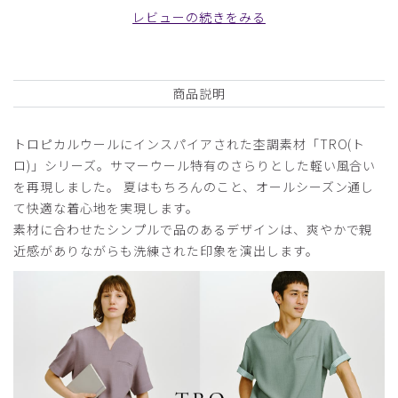
レビューの続きをみる
日付順 ↓
評価順
いいね数順
写真・動画付き順
詳細フィルター
商品説明
2026-06-24
トロピカルウールにインスパイアされた杢調素材「TRO(ト
りん様
ロ)」シリーズ。サマーウール特有のさらりとした軽い風合い
購入確認済み
を再現しました。 夏はもちろんのこと、オールシーズン通し
年齢:
30代
身長:
156-160cm
体重:
66-70kg
て快適な着心地を実現します。
素材に合わせたシンプルで品のあるデザインは、爽やかで親
サイズ感
小さめ
大きめ
ストレッチ感
よく伸びる
伸びない
近感がありながらも洗練された印象を演出します。
厚さ
とても薄い
厚い
思ってた色とちょっとちがった 想定より暗めでした
商品：
773レディース:スクラブパンツ・TRO/セージグ
リーン/XL
役に立った
0