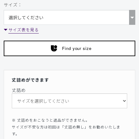
サイズ：
涼しくて、乾燥機で回してもしわにならず、気心地抜群です
商品：
773レディース:スクラブパンツ・TRO/ライトブ
ルー/M
サイズ表を見る
役に立った
0
Find your size
​1
​2
​3
​4
​5
​6
​7
​8
​9
丈詰めができます
丈詰め
※ 丈詰めをおこなうと返品ができません。
サイズが不安な方は初回は「丈詰め無し」をお勧めいたしま
す。