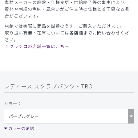
素材メーカーの廃盤・仕様変更・供給終了等の事由により、
購入確認済み
資材や刺繍の色味・風合いがご注文時の仕様と若干異なる場
年齢:
20代
身長:
161-165cm
体重:
56-60kg
合がございます。
ぱっと見は固い感じの素材ですが、着てみるとストレッチも
店舗では実際に商品を試着のうえ、ご購入いただけます。
きいていて良いです。
取り扱い有無・在庫については各店舗までお問い合わせくだ
刺繍をお願いしたのですが、ほつれなどもなく洗濯に耐えて
さい。
います。
クラシコの店舗一覧はこちら
商品：
773レディース:スクラブパンツ・TRO/フォグブ
ルー/L
役に立った
0
レディース:スクラブパンツ・TRO
カラー：
2025-07-30
せいこさん様
購入確認済み
年齢:
50代
身長:
156-160cm
体重:
46-50kg
カラーの確認
塩田