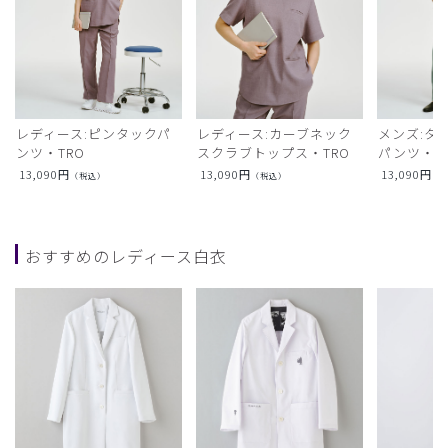
レディース:ピンタックパ
レディース:カーブネック
メンズ:タ
ンツ・TRO
スクラブトップス・TRO
パンツ・T
13,090
円
13,090
円
13,090
円
（税込）
（税込）
（
おすすめのレディース白衣