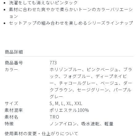
洗濯をしても消えないピンタック
素材に合わせた爽やかで柔らかいトーンのカラーバリエーシ
役に立った
0
ョン
セットアップの組み合わせを楽しめるシリーズラインナップ
2026-03-10
ご購入者様
商品詳細
購入確認済み
年齢:
50代
身長:
166-170cm
体重:
61-65kg
商品番号
773
カラー
ホリゾンブルー、ピンクベージュ、ブラ
履き心地最高で、何回洗ってもタック取れません
ック、フォグブルー、ディープネイビ
商品：
773レディース:スクラブパンツ・TRO/ディープ
ー、チャコールグレー、ベージュ、ダー
ネイビー/L
クブラウン、セージグリーン、パープル
グレー
役に立った
1
サイズ
S, M, L, XL, XXL
素材混率
ポリエステル100%
素材名
TRO
特徴
ノンアイロン、吸水速乾、軽量
2025-10-15
使用素材の変更・仕上がりについて
nnn様