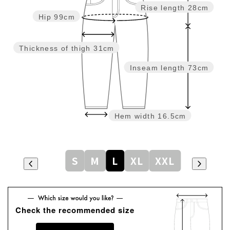
Rise length
28cm
Hip
99cm
Thickness of thigh
31cm
Inseam length
73cm
Hem width
16.5cm
S
M
L
XL
XXL
Check the recommended size