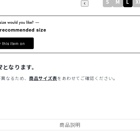
S
M
L
X
 recommended size
y this item on
安となります。
が異なるため、
商品サイズ表
をあわせてご確認ください。
商品説明