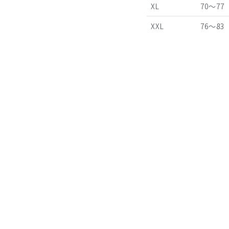
XL
70～77
XXL
76～83