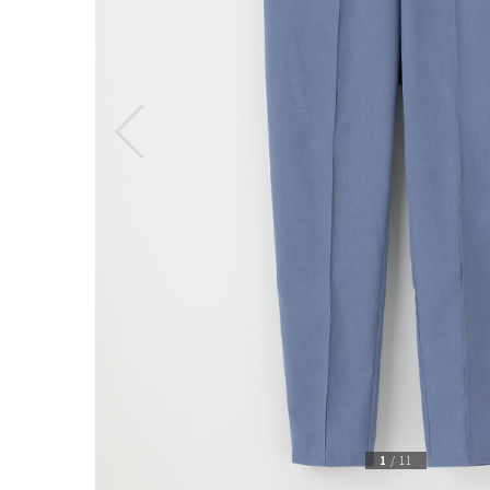
1
/
11