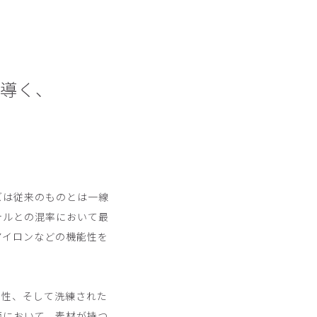
が導く、
。
ズは従来のものとは一線
テルとの混率において最
アイロンなどの機能性を
知性、そして洗練された
面において、素材が持つ