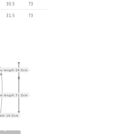
30.5
73
31.5
73
se length
29.5cm
m length
71.5cm
dth
16.5cm