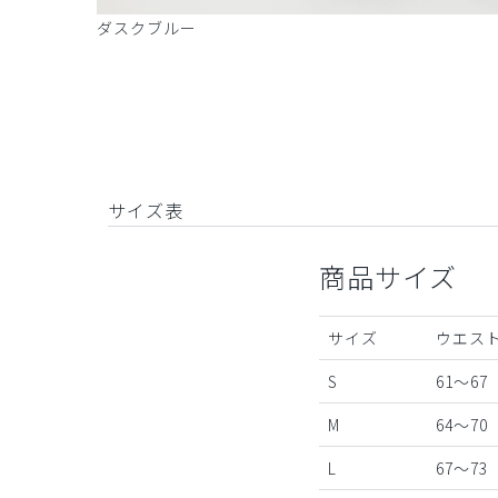
ダスクブルー
サイズ表
商品サイズ
サイズ
ウエスト
S
61～67
M
64～70
L
67～73