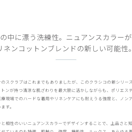
の中に漂う洗練性。ニュアンスカラー
リネンコットンブレンドの新しい可能性
けのスクラブはこれまでもありましたが、このクラシコの新シリー
ットンが持つ清涼な肌ざわりを最大限に活かしながらも、ポリエス
医療現場でのハードな着用やリネンケアにも耐えうる強度と、ノン
います。
ンと相性のいいニュアンスカラーでデザインすることで、上品さと
させているのも特徴。肌触り、強度、機能性、ルックス。あらゆる