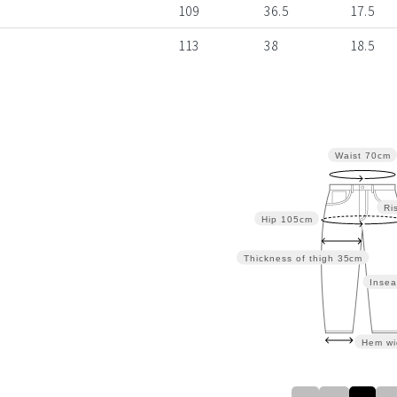
109
36.5
17.5
113
38
18.5
Waist
70cm
Ri
Hip
105cm
Thickness of thigh
35cm
Insea
Hem wi