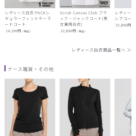
レディース白衣:PACKレ
Scrub Canvas Club:ブラ
レディース
ギュラーフィットテーラ
ック・ジャックコート(男
レアコー
ードコート
女兼用白衣)
32,890
円
（
14,190
円
32,890
円
（税込）
（税込）
レディース白衣商品一覧へ ＞
ナース雑貨・その他