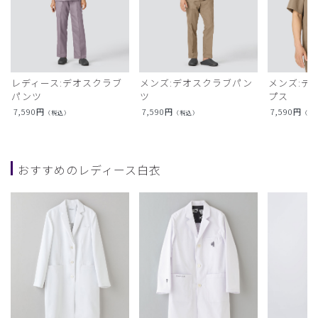
レディース:デオスクラブ
メンズ:デオスクラブパン
メンズ:デ
パンツ
ツ
プス
7,590
円
7,590
円
7,590
円
（税込）
（税込）
（税
おすすめのレディース白衣