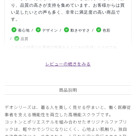
り、品質の高さが支持を集めています。お客様からは買
い足したいとの声も多く、非常に満足度の高い商品で
す。
着心地
デザイン
動きやすさ
色彩
品質
こちらの内容はお客様の投稿をもとにAIが生成したものであ
り、カスタマーレビューはあくまでお客様個人の感想や意見で
す。本サイトの公式な見解を示すものではありません。
レビューの続きをみる
日付順 ↓
評価順
いいね数順
写真・動画付き順
商品説明
詳細フィルター
デオシリーズは、着る人を美しく見せる佇まいと、働く医療従
2026-07-16
事者を支える機能性を両立した高機能スクラブです。
r15p様
コットンとポリエステルを組み合わせたオリジナルファブリ
購入確認済み
ックは、軽やかでシワになりにくく、心地よい肌触り。独自
年齢:
40代
身長:
161-165cm
体重:
51-55kg