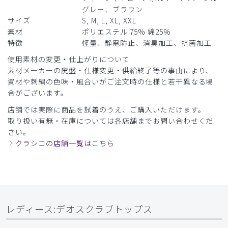
います。
グレー、ブラウン
サイズ
S, M, L, XL, XXL
商品：
952レディース:デオスクラブトップス/ブルー/XL
素材
ポリエステル 75% 綿25%
特徴
軽量、静電防止、消臭加工、抗菌加工
役に立った
0
使用素材の変更・仕上がりについて
素材メーカーの廃盤・仕様変更・供給終了等の事由により、
資材や刺繍の色味・風合いがご注文時の仕様と若干異なる場
合がございます。
2026-04-02
れいちゃん様
店舗では実際に商品を試着のうえ、ご購入いただけます。
購入確認済み
取り扱い有無・在庫については各店舗までお問い合わせくだ
さい。
年齢:
20代
身長:
151-155cm
体重:
45kg以下
クラシコの店舗一覧はこちら
サイズ感
小さめ
大きめ
ストレッチ感
よく伸びる
伸びない
厚さ
とても薄い
厚い
一人で脱げない
形はパンツ共にとても綺麗で良いのですが着ることは出来て
レディース:デオスクラブトップス
も一人で脱げない。肩のボタンを増やすかもう少しストレッ
チをきかせて欲しい。