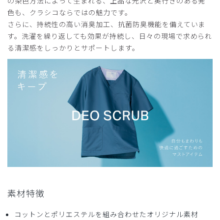
の染色方法によって生まれる、上品な光沢と奥行きのある発
色も、クラシコならではの魅力です。
サイズ感
小さめ
大きめ
ストレッチ感
よく伸びる
伸びない
さらに、持続性の高い消臭加工、抗菌防臭機能を備えていま
厚さ
とても薄い
厚い
す。洗濯を繰り返しても効果が持続し、日々の現場で求められ
かっこいいとよく言われます。
る清潔感をしっかりとサポートします。
綿混なので、肌にも優しく着やすいです。買ってよかった！
商品：
952レディース:デオスクラブトップス/チャコー
ルグレー/L
役に立った
0
2026-06-27
ミミ様
購入確認済み
年齢:
50代
身長:
156-160cm
体重:
46-50kg
素材特徴
サイズ感
小さめ
大きめ
ストレッチ感
よく伸びる
伸びない
コットンとポリエステルを組み合わせたオリジナル素材
厚さ
とても薄い
厚い