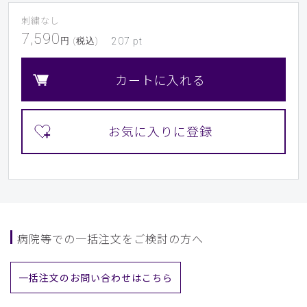
刺繍なし
​1
​2
​3
​4
​5
​6
7,590
円 (税込)
207
pt
​7
​8
​9
カートに入れる
病院等での一括注文をご検討の方へ
一括注文のお問い合わせはこちら