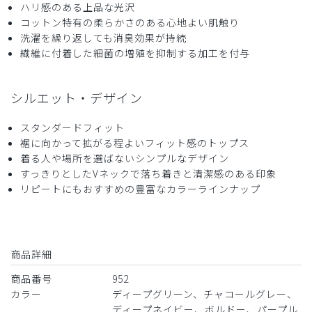
ハリ感のある上品な光沢
色がもう少し明るい方が良い
コットン特有の柔らかさのある心地よい肌触り
パンツが少しザラザラする
洗濯を繰り返しても消臭効果が持続
繊維に付着した細菌の増殖を抑制する加工を付与
商品：
952レディース:デオスクラブトップス/パープル
グレー/M
シルエット・デザイン
役に立った
0
スタンダードフィット
裾に向かって拡がる程よいフィット感のトップス
着る人や場所を選ばないシンプルなデザイン
2026-04-16
すっきりとしたVネックで落ち着きと清潔感のある印象
いとしまめこ様
リピートにもおすすめの豊富なカラーラインナップ
購入確認済み
年齢:
40代
身長:
151-155cm
体重:
66-70kg
サイズ感
小さめ
大きめ
ストレッチ感
よく伸びる
伸びない
商品詳細
厚さ
とても薄い
厚い
商品番号
952
お気に入り
カラー
ディープグリーン、チャコールグレー、
大好きで同じ色同じサイズ3枚目です。色違いも1枚持って
ディープネイビー、ボルドー、パープル