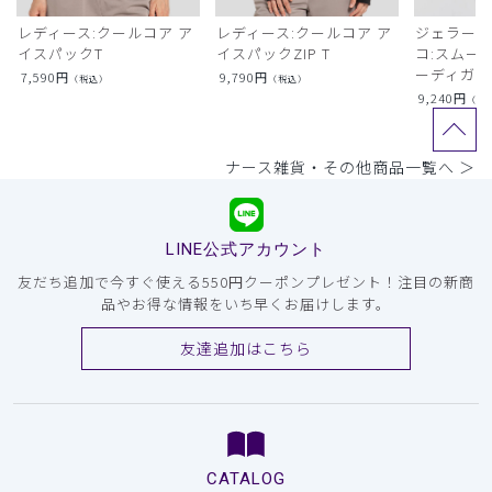
レディース:クールコア ア
レディース:クールコア ア
ジェラート
イスパックT
イスパックZIP T
コ:スムー
ーディガン
7,590
円
9,790
円
（税込）
（税込）
9,240
円
（税
ナース雑貨・その他商品一覧へ ＞
LINE公式アカウント
友だち追加で今すぐ使える550円クーポンプレゼント！注目の新商
品やお得な情報をいち早くお届けします。
友達追加はこちら
CATALOG