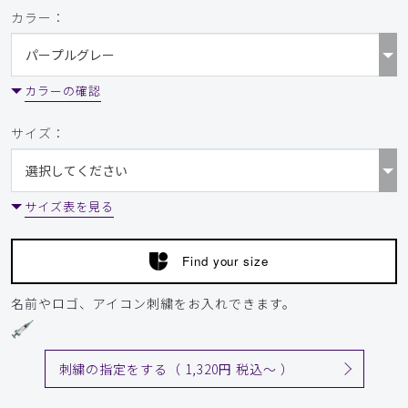
返品させていただきました。
カラー：
商品：
952レディース:デオスクラブトップス/チャコー
ルグレー/S
カラーの確認
役に立った
0
サイズ：
2026-02-25
ご購入者様
サイズ表を見る
購入確認済み
年齢:
30代
身長:
151-155cm
体重:
51-55kg
Find your size
Aラインシルエットになっていて女性らしいスタイルで大変
気に入っています。
名前やロゴ、アイコン刺繍をお入れできます。
商品：
952レディース:デオスクラブトップス/チャコー
ルグレー/L
刺繍の指定をする（ 1,320円 税込〜 ）
役に立った
0