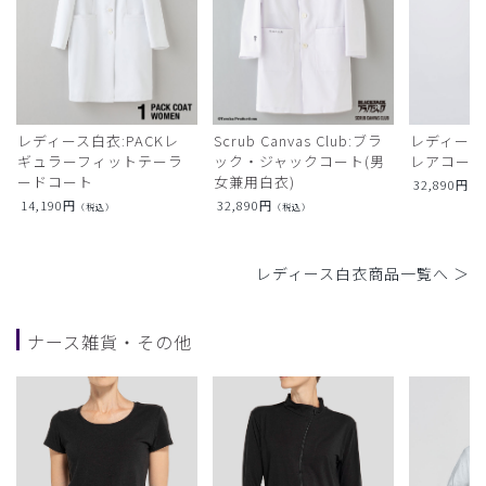
レディース白衣:PACKレ
Scrub Canvas Club:ブラ
レディース
ギュラーフィットテーラ
ック・ジャックコート(男
レアコー
ードコート
女兼用白衣)
32,890
円
（
14,190
円
32,890
円
（税込）
（税込）
レディース白衣商品一覧へ ＞
ナース雑貨・その他