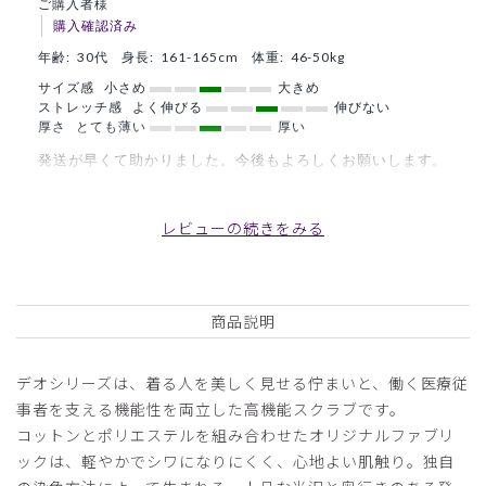
ご購入者様
購入確認済み
年齢:
30代
身長:
161-165cm
体重:
46-50kg
サイズ感
小さめ
大きめ
ストレッチ感
よく伸びる
伸びない
厚さ
とても薄い
厚い
発送が早くて助かりました。今後もよろしくお願いします。
商品：
953レディース:デオスクラブパンツ/ディープネ
イビー/M
レビューの続きをみる
役に立った
0
商品説明
2025-03-13
デオシリーズは、着る人を美しく見せる佇まいと、働く医療従
RET様
事者を支える機能性を両立した高機能スクラブです。
購入確認済み
コットンとポリエステルを組み合わせたオリジナルファブリ
年齢:
40代
身長:
166-170cm
体重:
51-55kg
ックは、軽やかでシワになりにくく、心地よい肌触り。独自
訪問診療で、夏は暑さとの戦いになるため、今までいろんな