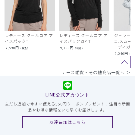
レディース:クールコア ア
レディース:クールコア ア
ジェラート
イスパックT
イスパックZIP T
コ:スムー
ーディガン
7,590
円
9,790
円
（税込）
（税込）
9,240
円
（税
ナース雑貨・その他商品一覧へ ＞
LINE公式アカウント
友だち追加で今すぐ使える550円クーポンプレゼント！注目の新商
品やお得な情報をいち早くお届けします。
友達追加はこちら