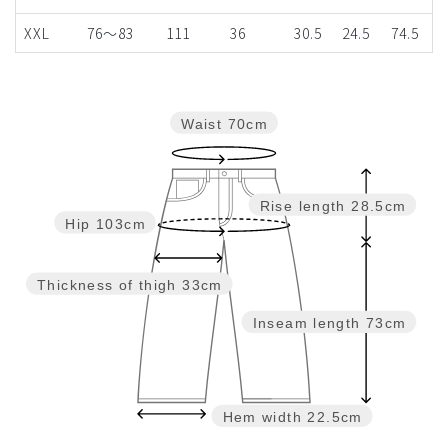
XXL
76～83
111
36
30.5
24.5
74.5
Waist
70cm
Rise length
28.5cm
Hip
103cm
Thickness of thigh
33cm
Inseam length
73cm
Hem width
22.5cm