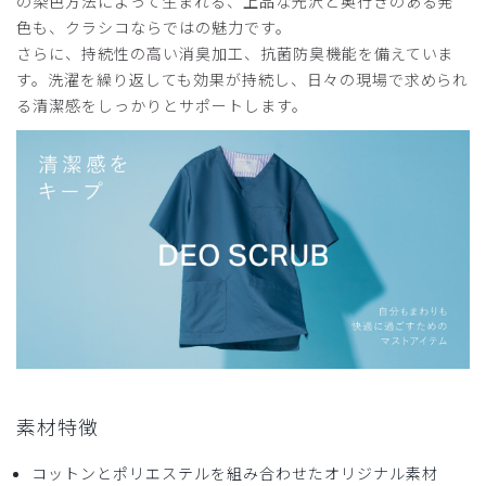
の染色方法によって生まれる、上品な光沢と奥行きのある発
ウェアを試してきました。その中で最も涼しく感じて満足し
色も、クラシコならではの魅力です。
ています。
さらに、持続性の高い消臭加工、抗菌防臭機能を備えていま
す。洗濯を繰り返しても効果が持続し、日々の現場で求められ
商品：
953レディース:デオスクラブパンツ/ディープネ
イビー/L
る清潔感をしっかりとサポートします。
役に立った
2
栃木県 50代 女性 看護師・准看護師 ゆうこりんさん様
2022-08-12
スタイリッシュなデザインが気に入ってます。
商品：
レディース:デオスクラブパンツ
素材特徴
役に立った
0
コットンとポリエステルを組み合わせたオリジナル素材