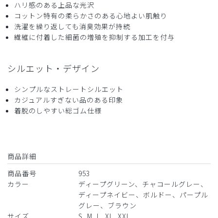
ハリ感のある上品な光沢
コットン特有の柔らかさのある心地よい肌触り
2018-04-23
洗濯を繰り返しても消臭効果が持続
東京都 40代女性医師 遠藤あびさん様
繊維に付着した細菌の増殖を抑制する加工を付与
履き心地が良いです!
股上も深く、ウエストのゴムは太くて、締めすぎず、履き心
シルエット・デザイン
地がいいです。
シンプルなストレートシルエット
商品：
レディース:デオスクラブパンツ
カジュアルすぎない品のある印象
着脱のしやすい総ゴム仕様
役に立った
0
商品詳細
商品番号
953
カラー
ディープグリーン、チャコールグレー、
ディープネイビー、ボルドー、パープル
グレー、ブラウン
サイズ
S, M, L, XL, XXL