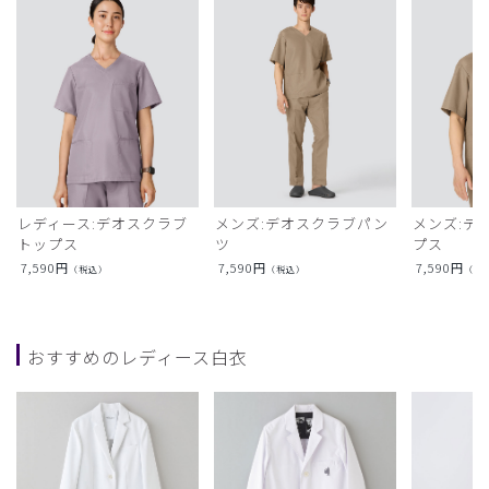
レディース:デオスクラブ
メンズ:デオスクラブパン
メンズ:デ
トップス
ツ
プス
7,590
円
7,590
円
7,590
円
（税込）
（税込）
（税
おすすめのレディース白衣