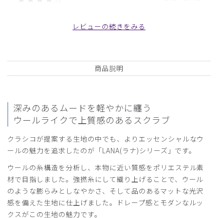
ご購入者様
購入確認済み
レビューの続きをみる
年齢:
50代
身長:
166-170cm
体重:
71-75kg
思ったより生地が厚く涼しくなかった。着心地は良い。
商品：
A34メンズ:スクラブパンツ・LANA/ディープグ
商品説明
リーン/L
役に立った
0
深みのあるムードを軽やかに纏う
ウールライクで上質感のあるスクラブ
クラシコが提案する生地の中でも、よりエッセンシャルなウ
2024-04-11
ールの魅力を追求したのが「LANA(ラナ)シリーズ」です。
ご購入者様
購入確認済み
ウールの糸構造を分析し、本物に近い質感をポリエステル素
材で目指しました。強撚糸にして織り上げることで、ウール
年齢:
50代
身長:
161-165cm
体重:
56-60kg
のような膨らみとしなやかさ、そして品のあるマットな光沢
デザイン、色味、着心地、動きやすさ
感を備えた生地に仕上げました。ドレープ感とモダンなルッ
とても良いですね。
クスがこの生地の魅力です。