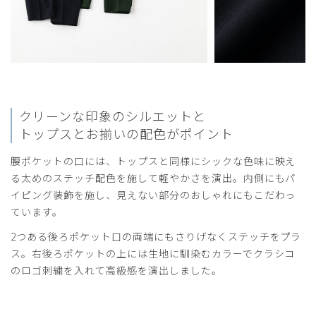
2024-03-06
あ様
購入確認済み
年齢:
20代
身長:
166-170cm
体重:
51-55kg
まあまあ
色合いはすごく良くシルエット素敵。
クリーンな印象のシルエットと
生地についてはもう少しサラッと軽くしてほしい
トップスとお揃いの配色がポイント
商品：
A34メンズ:スクラブパンツ・LANA/ディープネ
腰ポケットの口には、トップスと同様にシックな色味に映え
イビー/S
る太めのステッチ配色を施して軽やかさを演出。内側にもパ
イピング装飾を施し、見えない部分のおしゃれにもこだわっ
役に立った
0
ています。
2つある後ろポケット口の両端にもさりげなくステッチをプラ
​1
​2
ス。右後ろポケットの上には生地に馴染むカラーでクラシコ
のロゴ刺繍を入れて高級感を演出しました。