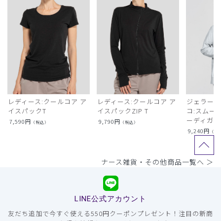
レディース:クールコア ア
レディース:クールコア ア
ジェラート
イスパックT
イスパックZIP T
コ:スムー
ーディガン
7,590
円
9,790
円
（税込）
（税込）
9,240
円
（税
ナース雑貨・その他商品一覧へ ＞
LINE公式アカウント
友だち追加で今すぐ使える550円クーポンプレゼント！注目の新商