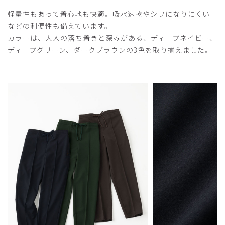
商品：
A34メンズ:スクラブパンツ・LANA/ディープネ
軽量性もあって着心地も快適。吸水速乾やシワになりにくい
イビー/S
などの利便性も備えています。
役に立った
0
カラーは、大人の落ち着きと深みがある、ディープネイビー、
ディープグリーン、ダークブラウンの3色を取り揃えました。
2024-04-07
ご購入者様
購入確認済み
年齢:
30代
身長:
176-180cm
体重:
66-70kg
カッコ良い！もう少し暗くてもいいかもです。
商品：
A34メンズ:スクラブパンツ・LANA/ディープグ
リーン/M
役に立った
0