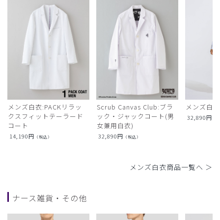
メンズ白衣:PACKリラッ
Scrub Canvas Club:ブラ
メンズ白衣
クスフィットテーラード
ック・ジャックコート(男
32,890
円
（
コート
女兼用白衣)
14,190
円
32,890
円
（税込）
（税込）
メンズ白衣商品一覧へ ＞
ナース雑貨・その他