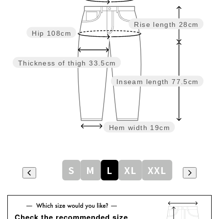
Rise length
28cm
Hip
108cm
Thickness of thigh
33.5cm
Inseam length
77.5cm
Hem width
19cm
S
M
L
XL
XXL
Check the recommended size