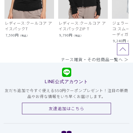
レディース:クールコア ア
レディース:クールコア ア
ジェラート
イスパックT
イスパックZIP T
コ:スムー
ーディガン
7,590
円
9,790
円
（税込）
（税込）
9,240
円
（税
ナース雑貨・その他商品一覧へ ＞
LINE公式アカウント
友だち追加で今すぐ使える550円クーポンプレゼント！注目の新商
品やお得な情報をいち早くお届けします。
友達追加はこちら