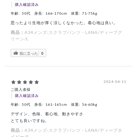
購入確認済み
年齢:
50代
身長:
166-170cm
体重:
71-75kg
思ったより生地が厚く涼しくなかった。着心地は良い。
商品：
A34メンズ:スクラブパンツ・LANA/ディープグ
リーン/L
役に立った
0
2024-04-11
ご購入者様
購入確認済み
年齢:
50代
身長:
161-165cm
体重:
56-60kg
デザイン、色味、着心地、動きやすさ
とても良いですね。
商品：
A34メンズ:スクラブパンツ・LANA/ディープネ
イビー/S