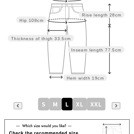
Rise length
28cm
Hip
108cm
Thickness of thigh
33.5cm
Inseam length
77.5cm
Hem width
19cm
S
M
L
XL
XXL
Check the recommended size