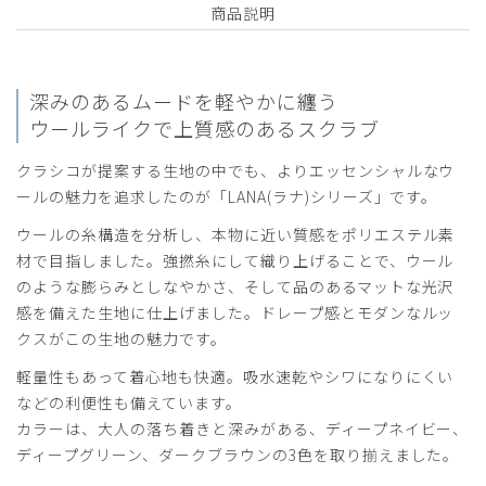
商品説明
深みのあるムードを軽やかに纏う
ウールライクで上質感のあるスクラブ
クラシコが提案する生地の中でも、よりエッセンシャルなウ
ールの魅力を追求したのが「LANA(ラナ)シリーズ」です。
ウールの糸構造を分析し、本物に近い質感をポリエステル素
材で目指しました。強撚糸にして織り上げることで、ウール
のような膨らみとしなやかさ、そして品のあるマットな光沢
感を備えた生地に仕上げました。ドレープ感とモダンなルッ
クスがこの生地の魅力です。
軽量性もあって着心地も快適。吸水速乾やシワになりにくい
などの利便性も備えています。
カラーは、大人の落ち着きと深みがある、ディープネイビー、
ディープグリーン、ダークブラウンの3色を取り揃えました。