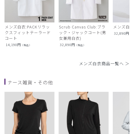
メンズ白衣:PACKリラッ
Scrub Canvas Club:ブラ
メンズ白衣
クスフィットテーラード
ック・ジャックコート(男
32,890
円
（
コート
女兼用白衣)
14,190
円
32,890
円
（税込）
（税込）
メンズ白衣商品一覧へ ＞
ナース雑貨・その他