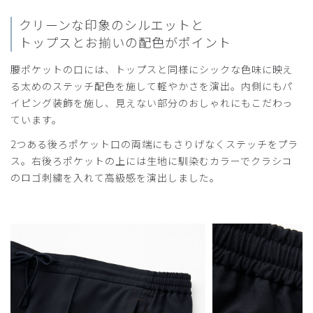
クリーンな印象のシルエットと
トップスとお揃いの配色がポイント
腰ポケットの口には、トップスと同様にシックな色味に映え
る太めのステッチ配色を施して軽やかさを演出。内側にもパ
イピング装飾を施し、見えない部分のおしゃれにもこだわっ
ています。
2つある後ろポケット口の両端にもさりげなくステッチをプラ
ス。右後ろポケットの上には生地に馴染むカラーでクラシコ
のロゴ刺繍を入れて高級感を演出しました。