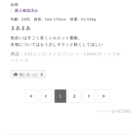
あ様
購入確認済み
年齢:
20代
身長:
166-170cm
体重:
51-55kg
まあまあ
色合いはすごく良くシルエット素敵。
生地についてはもう少しサラッと軽くしてほしい
商品：
A34メンズ:スクラブパンツ・LANA/ディープネ
イビー/S
役に立った
0
​1
​2