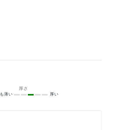
厚さ
ても薄い
厚い