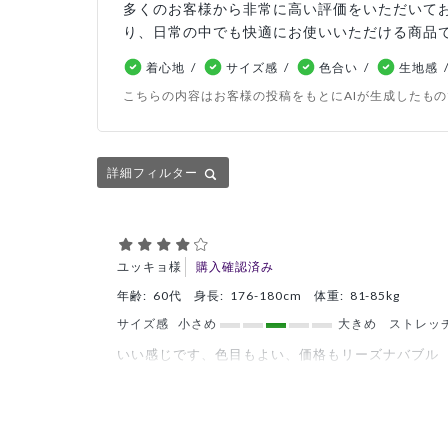
多くのお客様から非常に高い評価をいただいて
り、日常の中でも快適にお使いいただける商品
着心地
サイズ感
色合い
生地感
こちらの内容はお客様の投稿をもとにAIが生成したも
詳細フィルター
ユッキョ様
購入確認済み
年齢:
60代
身長:
176-180cm
体重:
81-85kg
サイズ感
小さめ
大きめ
ストレッ
いい感じです、色目もよい、価格もリーズナバブル
商品：
A37メンズ:デオストレッチスクラブトップ
役に立った
0