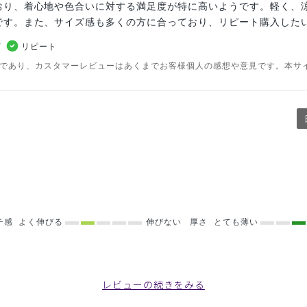
おり、着心地や色合いに対する満足度が特に高いようです。軽く、
です。また、サイズ感も多くの方に合っており、リピート購入した
リピート
のであり、カスタマーレビューはあくまでお客様個人の感想や意見です。本サ
チ感
よく伸びる
伸びない
厚さ
とても薄い
ス/ピンク/XL
レビューの続きをみる