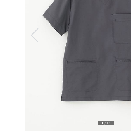
1
/
17