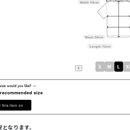
Width
59cm
Waist
56cm
Length
72cm
S
M
L
X
 recommended size
y this item on
安となります。