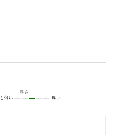
厚さ
ても薄い
厚い