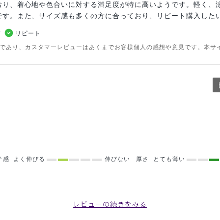
おり、着心地や色合いに対する満足度が特に高いようです。軽く、
です。また、サイズ感も多くの方に合っており、リピート購入した
リピート
のであり、カスタマーレビューはあくまでお客様個人の感想や意見です。本サ
チ感
よく伸びる
伸びない
厚さ
とても薄い
ス/ピンク/XL
レビューの続きをみる