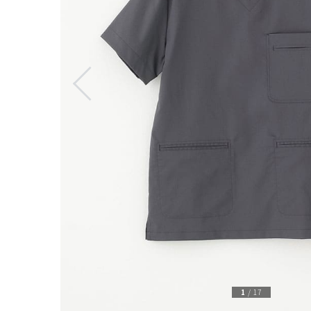
1
/
17