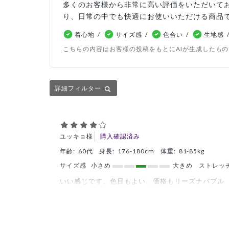
多くのお客様から非常に高い評価をいただいて
り、日常の中でも快適にお使いいただける商品
着心地
サイズ感
色合い
生地感
こちらの内容はお客様の投稿をもとにAIが生成したも
詳細フィルター
ユッキョ様
購入確認済み
年齢:
60代
身長:
176-180cm
体重:
81-85kg
サイズ感
小さめ
大きめ
ストレッ
いい感じです、色目もよい、価格もリーズナバブル
商品：
A37メンズ:デオストレッチスクラブトップ
役に立った
0