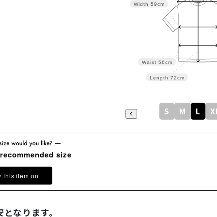
Width
59cm
Waist
56cm
Length
72cm
S
M
L
X
 recommended size
y this item on
安となります。