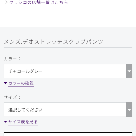
年齢:
30代
身長:
171-175cm
体重:
61-65kg
クラシコの店舗一覧はこちら
生地がしっかりしていて形が良く着心地も良いです
商品：
A38メンズ:デオストレッチスクラブパンツ/ディ
ープネイビー/M
メンズ:デオストレッチスクラブパンツ
役に立った
0
カラー：
​1
​2
​3
カラーの確認
サイズ：
サイズ表を見る