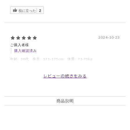
役に立った
2
2024-10-23
ご購入者様
購入確認済み
年齢:
30代
身長:
171-175cm
体重:
71-75kg
履きやすく、履き心地も良いです。匂いも臭くなりにくいの
も良いです
レビューの続きをみる
商品：
A38メンズ:デオストレッチスクラブパンツ/チャ
コールグレー/L
商品説明
役に立った
0