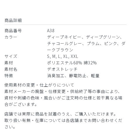
2024-07-23
ご購入者様
商品詳細
購入確認済み
年齢:
40代
身長:
171-175cm
体重:
61-65kg
商品番号
A38
カラー
ディープネイビー、ディープグリーン、
防臭性にかなり優れている
チャコールグレー、プラム、ピンク、ダ
洗濯に出すのが遅れて連続で使用することがあっても臭わな
ークブラウン
いです
サイズ
S, M, L, XL, XXL
素材
ポリエステル68% 綿32%
商品：
A38メンズ:デオストレッチスクラブパンツ/ディ
素材名
デオストレッチ
ープグリーン/M
特徴
消臭加工、静電防止、軽量
役に立った
0
使用素材の変更・仕上がりについて
素材メーカーの廃盤・仕様変更・供給終了等の事由により、
資材や刺繍の色味・風合いがご注文時の仕様と若干異なる場
合がございます。
2024-07-14
店舗では実際に商品を試着のうえ、ご購入いただけます。
YA様
取り扱い有無・在庫については各店舗までお問い合わせくだ
購入確認済み
さい。