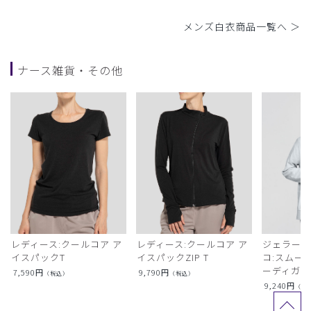
メンズ白衣商品一覧へ ＞
ナース雑貨・その他
レディース:クールコア ア
レディース:クールコア ア
ジェラート
イスパックT
イスパックZIP T
コ:スムー
ーディガン
7,590
円
9,790
円
（税込）
（税込）
9,240
円
（税