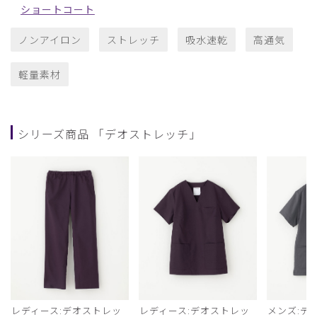
ショートコート
ノンアイロン
ストレッチ
吸水速乾
高通気
軽量素材
シリーズ商品 「デオストレッチ」
レディース:デオストレッ
レディース:デオストレッ
メンズ:デ