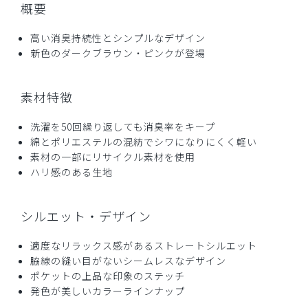
2024-08-23
概要
ご購入者様
購入確認済み
高い消臭持続性とシンプルなデザイン
新色のダークブラウン・ピンクが登場
年齢:
50代
身長:
171-175cm
体重:
66-70kg
御社製品のファンで2着目の購入です(穴が開いたので)。更
に3セットも注文済みです。
素材特徴
デザインや着心地は素晴らしいのですが、作業着としての丈
夫さが乏しく思います。
洗濯を50回繰り返しても消臭率をキープ
摩擦でテカったり、熱に弱く冬場診察室の足元暖房で溶けて
綿とポリエステルの混紡でシワになりにくく軽い
しまい大穴が開いたこともあり、化学繊維比率の低い商品を
素材の一部にリサイクル素材を使用
お作り頂けたら幸いです。
ハリ感のある生地
是非デザインの素晴らしい丈夫なラインの開発をよろしくお
願いいたします。
シルエット・デザイン
商品：
A38メンズ:デオストレッチスクラブパンツ/ディ
ープネイビー/L
適度なリラックス感があるストレートシルエット
脇線の縫い目がないシームレスなデザイン
役に立った
0
ポケットの上品な印象のステッチ
発色が美しいカラーラインナップ