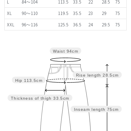
L
84～104
113.5
33.5
22
28.5
75
XL
90～110
119.5
35.5
23
29
75
XXL
96～116
125.5
36.5
24
29.5
75
Waist
94cm
Rise length
28.5cm
Hip
113.5cm
Thickness of thigh
33.5cm
Inseam length
75cm