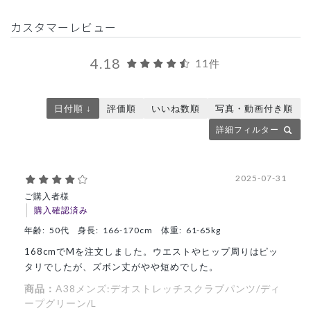
カスタマーレビュー
4.18
11件
日付順 ↓
評価順
いいね数順
写真・動画付き順
詳細フィルター
2025-07-31
ご購入者様
購入確認済み
年齢:
50代
身長:
166-170cm
体重:
61-65kg
168cmでMを注文しました。ウエストやヒップ周りはピッ
タリでしたが、ズボン丈がやや短めでした。
商品：
A38メンズ:デオストレッチスクラブパンツ/ディ
ープグリーン/L