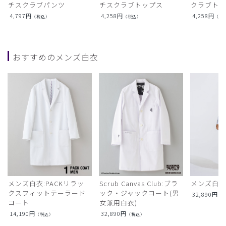
チスクラブパンツ
チスクラブトップス
クラブト
4,797
円
4,258
円
4,258
円
（税込）
（税込）
（税
おすすめのメンズ白衣
メンズ白衣:PACKリラッ
Scrub Canvas Club:ブラ
メンズ白衣
クスフィットテーラード
ック・ジャックコート(男
32,890
円
（
コート
女兼用白衣)
14,190
円
32,890
円
（税込）
（税込）