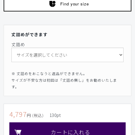
Find your size
丈詰めができます
丈詰め
※ 丈詰めをおこなうと返品ができません。
サイズが不安な方は初回は「丈詰め無し」をお勧めいたしま
す。
4,797
130
pt
円 (税込)
カートに入れる