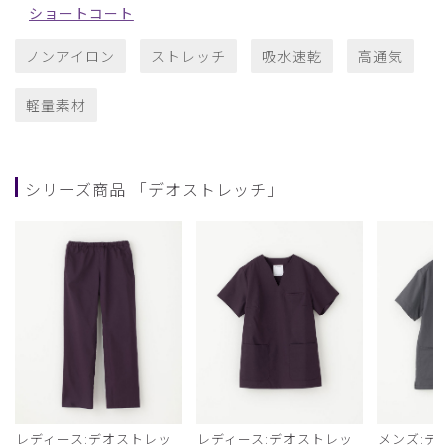
ショートコート
ノンアイロン
ストレッチ
吸水速乾
高通気
軽量素材
シリーズ商品 「デオストレッチ」
レディース:デオストレッ
レディース:デオストレッ
メンズ:デ