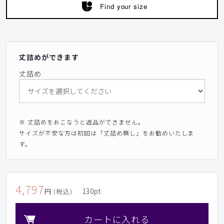
Find your size
丈詰めができます
丈詰め
※ 丈詰めをおこなうと返品ができません。
サイズが不安な方は初回は「丈詰め無し」をお勧めいたしま
す。
4,797
130
pt
円 (税込)
カートに入れる