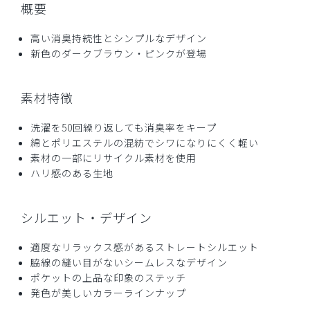
2024-08-23
概要
ご購入者様
購入確認済み
高い消臭持続性とシンプルなデザイン
新色のダークブラウン・ピンクが登場
年齢:
50代
身長:
171-175cm
体重:
66-70kg
御社製品のファンで2着目の購入です(穴が開いたので)。更
に3セットも注文済みです。
素材特徴
デザインや着心地は素晴らしいのですが、作業着としての丈
夫さが乏しく思います。
洗濯を50回繰り返しても消臭率をキープ
摩擦でテカったり、熱に弱く冬場診察室の足元暖房で溶けて
綿とポリエステルの混紡でシワになりにくく軽い
しまい大穴が開いたこともあり、化学繊維比率の低い商品を
素材の一部にリサイクル素材を使用
お作り頂けたら幸いです。
ハリ感のある生地
是非デザインの素晴らしい丈夫なラインの開発をよろしくお
願いいたします。
シルエット・デザイン
商品：
A38メンズ:デオストレッチスクラブパンツ/ディ
ープネイビー/L
適度なリラックス感があるストレートシルエット
脇線の縫い目がないシームレスなデザイン
役に立った
0
ポケットの上品な印象のステッチ
発色が美しいカラーラインナップ