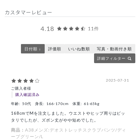
カスタマーレビュー
4.18
11件
日付順 ↓
評価順
いいね数順
写真・動画付き順
詳細フィルター
2025-07-31
ご購入者様
購入確認済み
年齢:
50代
身長:
166-170cm
体重:
61-65kg
168cmでMを注文しました。ウエストやヒップ周りはピッ
タリでしたが、ズボン丈がやや短めでした。
商品：
A38メンズ:デオストレッチスクラブパンツ/ディ
ープグリーン/L