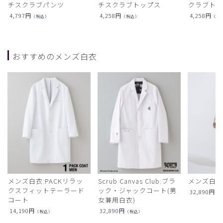
チスクラブパンツ
チスクラブトップス
クラブト
4,797
円
4,258
円
4,258
円
（税込）
（税込）
（税
おすすめのメンズ白衣
メンズ白衣:PACKリラッ
Scrub Canvas Club:ブラ
メンズ白衣
クスフィットテーラード
ック・ジャックコート(男
32,890
円
（
コート
女兼用白衣)
14,190
円
32,890
円
（税込）
（税込）