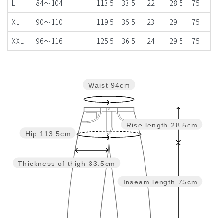
L
84～104
113.5
33.5
22
28.5
75
XL
90～110
119.5
35.5
23
29
75
XXL
96～116
125.5
36.5
24
29.5
75
Waist
94cm
Rise length
28.5cm
Hip
113.5cm
Thickness of thigh
33.5cm
Inseam length
75cm