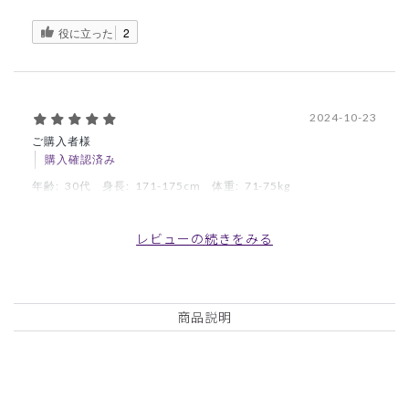
役に立った
2
2024-10-23
ご購入者様
購入確認済み
年齢:
30代
身長:
171-175cm
体重:
71-75kg
履きやすく、履き心地も良いです。匂いも臭くなりにくいの
も良いです
レビューの続きをみる
商品：
A38メンズ:デオストレッチスクラブパンツ/チャ
コールグレー/L
商品説明
役に立った
0