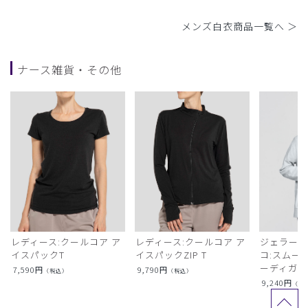
メンズ白衣商品一覧へ ＞
ナース雑貨・その他
レディース:クールコア ア
レディース:クールコア ア
ジェラート
イスパックT
イスパックZIP T
コ:スムー
ーディガン
7,590
円
9,790
円
（税込）
（税込）
9,240
円
（税