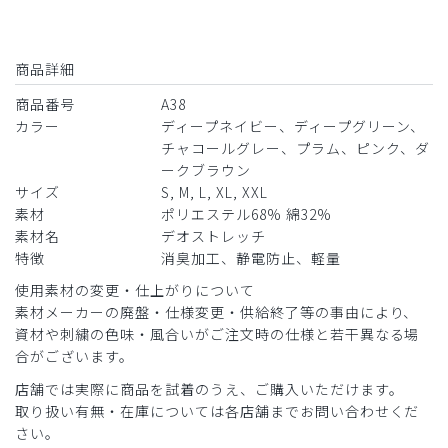
2024-07-23
ご購入者様
商品詳細
購入確認済み
年齢:
40代
身長:
171-175cm
体重:
61-65kg
商品番号
A38
カラー
ディープネイビー、ディープグリーン、
防臭性にかなり優れている
チャコールグレー、プラム、ピンク、ダ
洗濯に出すのが遅れて連続で使用することがあっても臭わな
ークブラウン
いです
サイズ
S, M, L, XL, XXL
素材
ポリエステル68% 綿32%
商品：
A38メンズ:デオストレッチスクラブパンツ/ディ
素材名
デオストレッチ
ープグリーン/M
特徴
消臭加工、静電防止、軽量
役に立った
0
使用素材の変更・仕上がりについて
素材メーカーの廃盤・仕様変更・供給終了等の事由により、
資材や刺繍の色味・風合いがご注文時の仕様と若干異なる場
合がございます。
2024-07-14
店舗では実際に商品を試着のうえ、ご購入いただけます。
YA様
取り扱い有無・在庫については各店舗までお問い合わせくだ
購入確認済み
さい。