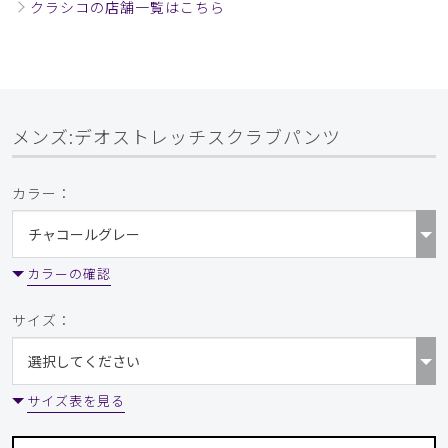
年齢:
30代
身長:
171-175cm
体重:
61-65kg
クラシコの店舗一覧はこちら
生地がしっかりしていて形が良く着心地も良いです
商品：
A38メンズ:デオストレッチスクラブパンツ/ディ
ープネイビー/M
メンズ:デオストレッチスクラブパンツ
役に立った
0
カラー：
​1
​2
​3
カラーの確認
サイズ：
サイズ表を見る