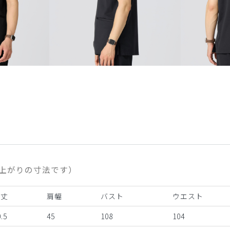
上がりの寸法です）
着丈
肩幅
バスト
ウエスト
.5
45
108
104