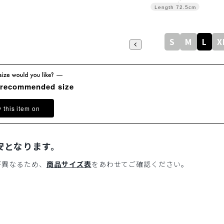
Length
72.5cm
S
M
L
X
 recommended size
y this item on
安となります。
が異なるため、
商品サイズ表
をあわせてご確認ください。