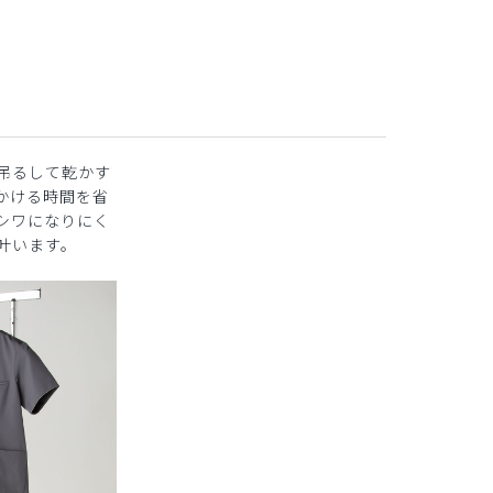
吊るして乾かす
かける時間を省
シワになりにく
叶います。