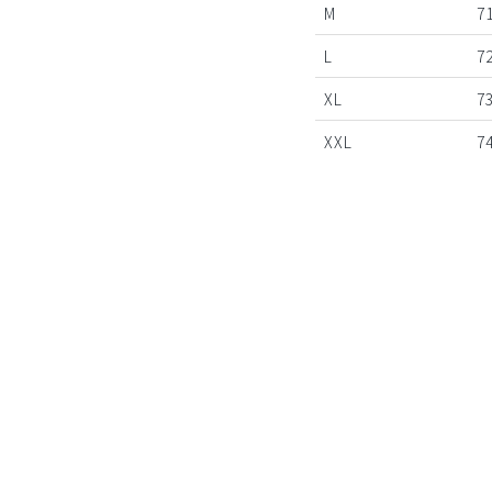
M
71
L
72
XL
73
XXL
74