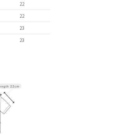
22
22
23
23
ength
22cm