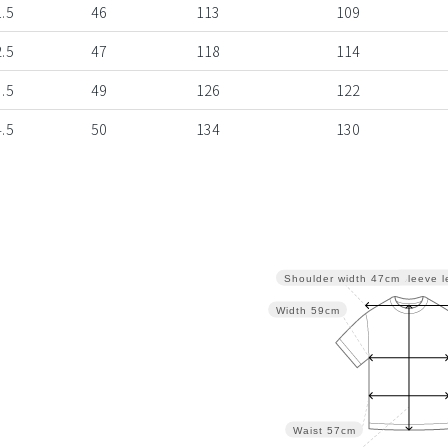
.5
46
113
109
.5
47
118
114
.5
49
126
122
.5
50
134
130
Sleeve l
Shoulder width
47cm
Width
59cm
Waist
57cm