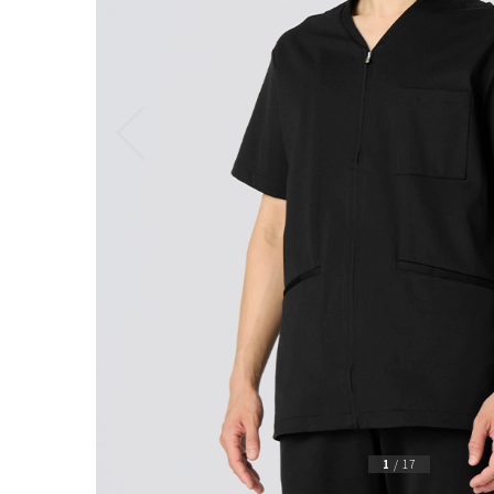
1
/
17