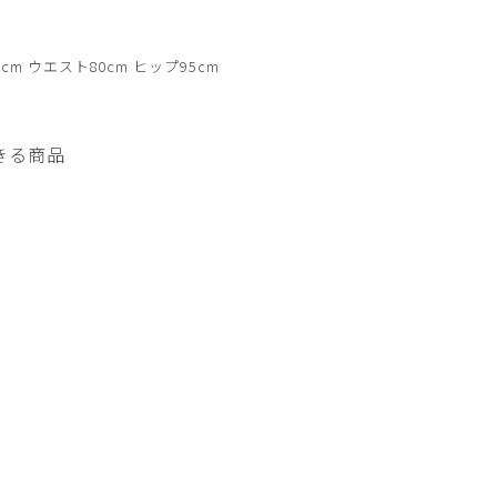
チャコールグレー
cm ウエスト80cm ヒップ95cm
きる商品