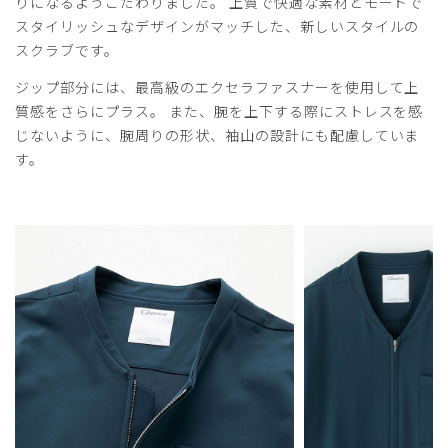
りになるようこだわりました。 上質で快適な素材とモードで
クロネコ様
購入確認済み
スタイリッシュなデザインがマッチした、新しいスタイルの
スクラブです。
年齢:
50代
身長:
176-180cm
体重:
66-70kg
黒のスクラブが欲しかったですが、普通のデザインだと部屋
ジップ部分には、最高級のエクセラファスナーを使用して上
着のようになってしましますが、これはデザイン性も高いの
質感をさらにプラス。 また、腕を上下する際にストレスを感
で非常に満足しています。着心地も良くて、２着ほど追加で
じないように、腕周りの形状、袖山の設計にも配慮していま
購入しました
す。
商品：
A41メンズ:フロントオープンスクラブ・LUXE/ブ
ラック/L
役に立った
1
2025-05-22
そう様
購入確認済み
年齢:
40代
身長:
171-175cm
体重:
56-60kg
ダブルジップが絶対いいですね