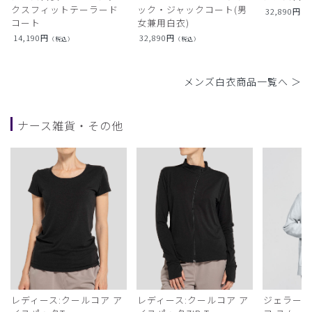
クスフィットテーラード
ック・ジャックコート(男
32,890
円
（
コート
女兼用白衣)
14,190
円
32,890
円
（税込）
（税込）
メンズ白衣商品一覧へ ＞
ナース雑貨・その他
レディース:クールコア ア
レディース:クールコア ア
ジェラート