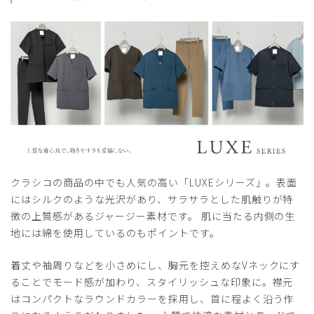
2026-04-30
ヤス様
購入確認済み
年齢:
40代
身長:
181-185cm
体重:
71-75kg
サイズ感
小さめ
大きめ
ストレッチ感
よく伸びる
伸びない
厚さ
とても薄い
厚い
生地がしっかりしていて高級感あり。ストレッチが効いて動
きやすく、前開きで着脱も楽。シルエットも綺麗で仕事中の
見た目も◎
クラシコの商品の中でも人気の高い「LUXEシリーズ」。表面
商品：
A41メンズ:フロントオープンスクラブ・LUXE/ブ
にはシルクのような光沢があり、サラサラとした肌触りが特
ラック/XL
徴の上質感があるジャージー素材です。 肌に当たる内側の生
地には綿を使用しているのもポイントです。
役に立った
1
着丈や袖周りなどを小さめにし、胸元を控えめなVネックにす
ることでモード感が加わり、スタイリッシュな印象に。襟元
はコンパクトなラウンドカラーを採用し、首に程よく沿う作
2025-10-10