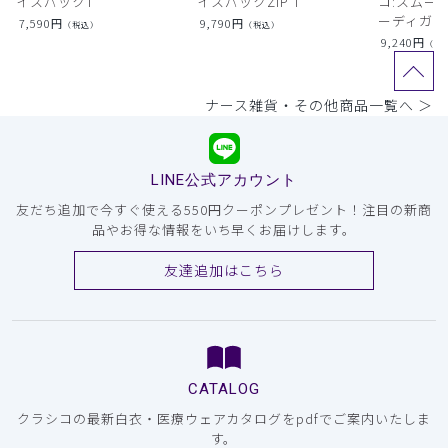
イスパックT
イスパックZIP T
コ:スムー
ーディガン
7,590
円
9,790
円
（税込）
（税込）
9,240
円
（税
ナース雑貨・その他商品一覧へ ＞
LINE公式アカウント
友だち追加で今すぐ使える550円クーポンプレゼント！注目の新商
品やお得な情報をいち早くお届けします。
友達追加はこちら
CATALOG
クラシコの最新白衣・医療ウェアカタログをpdfでご案内いたしま
す。