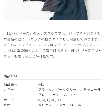
ラック/M
役に立った
1
​1
​2
​3
​4
「LUXEシリーズ」のメンズスクラブは、ジップで開閉できる
本商品の他に、Vネックの被りタイプもご用意しております。
どちらのトップスも、パンツはジャージースクラブパンツ・
LUXE(品番:306)と合わせて着用可能です。同じシリーズでジャ
ケットも揃えることが可能です。
商品詳細
商品番号
A41
カラー
ブラック、ダークグリーン、チャコール
グレー、ディープネイビー
サイズ
S, M, L, XL, XXL
素材
ポリエステル70% 綿30%