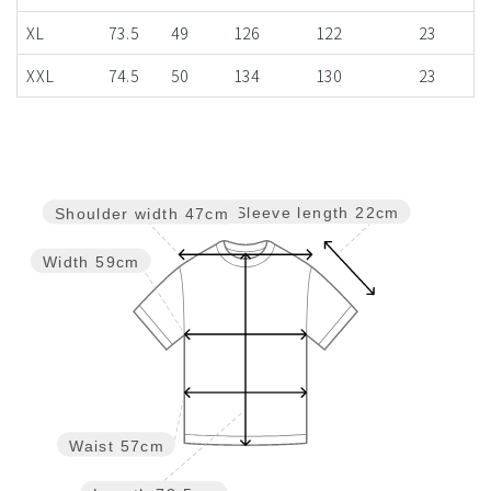
XL
73.5
49
126
122
23
XXL
74.5
50
134
130
23
Sleeve length
22cm
Shoulder width
47cm
Width
59cm
Waist
57cm