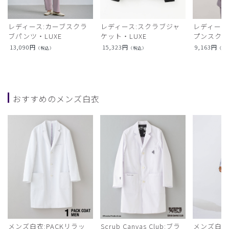
レディース:カーブスクラ
レディース:スクラブジャ
レディース
ブパンツ・LUXE
ケット・LUXE
プンスクラ
13,090
円
15,323
円
9,163
円
（税込）
（税込）
（税
おすすめのメンズ白衣
メンズ白衣:PACKリラッ
Scrub Canvas Club:ブラ
メンズ白衣