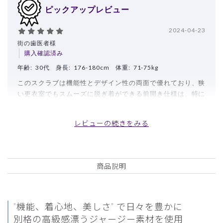
ピックアップレビュー
2024-04-23
街の歯医者様
購入確認済み
年齢:
30代
身長:
176-180cm
体重:
71-75kg
このスクラブは機能性とデザイン性の両面で優れており、狭
い更衣室でもスムーズに脱ぎ着ができる前開き仕様は、特に
重宝しています。また、生地の光沢感が高級感と清潔感を演
出し、仕事をする上での自信を与えてくれます。さらに、襟
レビューの続きをみる
の開きが狭く設計されているため、肌着などが見えにくく、
プロフェッショナルな印象を保つことができます。
商品：
A41メンズ:フロントオープンスクラブ・LUXE/デ
ィープネイビー/M
商品説明
役に立った
1
"機能、着心地、美しさ" で日々を豊かに
別格の高級感漂うジャージー素材を使用