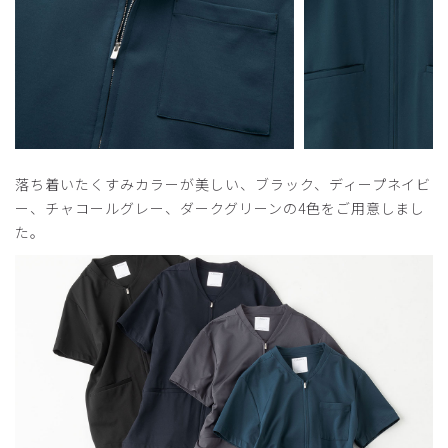
座った時のたわみがきになります
商品：
A41メンズ:フロントオープンスクラブ・LUXE/チ
ャコールグレー/M
役に立った
1
落ち着いたくすみカラーが美しい、ブラック、ディープネイビ
ー、チャコールグレー、ダークグリーンの4色をご用意しまし
2025-02-14
た。
ご購入者様
購入確認済み
年齢:
40代
身長:
161-165cm
体重:
66-70kg
座った時の記事のたわみがめだちます。
前後でのなので、難しいでしょうが、もう少しポケットサイ
ド側の方がよかったです。
また、二重ポケットは選べるか、両方についていると良かっ
たと思います。（きき手や好みもあるでしょうから。）
商品：
A41メンズ:フロントオープンスクラブ・LUXE/ブ