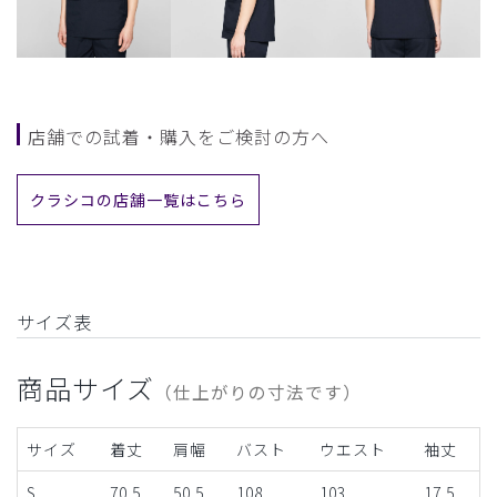
店舗での試着・購入をご検討の方へ
クラシコの店舗一覧はこちら
サイズ表
商品サイズ
（仕上がりの寸法です）
サイズ
着丈
肩幅
バスト
ウエスト
袖丈
S
70.5
50.5
108
103
17.5