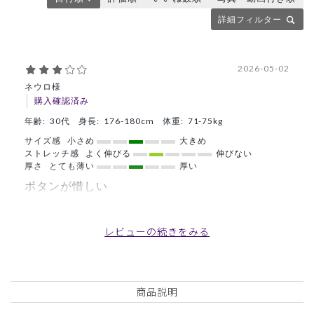
詳細フィルター
2026-05-02
ネウロ様
購入確認済み
年齢:
30代
身長:
176-180cm
体重:
71-75kg
サイズ感
小さめ
大きめ
ストレッチ感
よく伸びる
伸びない
厚さ
とても薄い
厚い
ボタンが惜しい
クルーネックのスクラブが昔から欲しく、待ってましたとい
う感じでした。概ね満足ですが、首元のボタンがスナップボ
レビューの続きをみる
タンではなく普通のボタンで、そこだけが残念です。ボタン
も小さく強度も不安で、着脱も少々手間ですし、これがスナ
ップボタンなら最高でした。
商品説明
商品：
A69メンズ:クルーネックスクラブトップス・
MOVE/ブラック/L