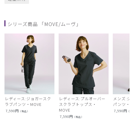
シリーズ商品 「MOVE/ムーヴ」
レディース:ジョガースク
レディース:プルオーバー
メンズ:ジ
ラブパンツ・MOVE
スクラブトップス・
パンツ・M
MOVE
7,590
円
7,590
円
（税込）
（税
7,590
円
（税込）