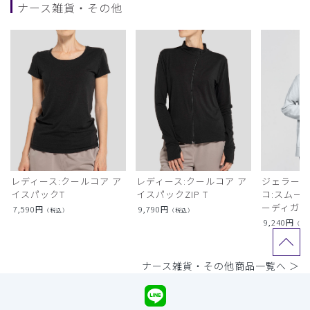
ナース雑貨・その他
レディース:クールコア ア
レディース:クールコア ア
ジェラート
イスパックT
イスパックZIP T
コ:スムー
ーディガン
7,590
円
9,790
円
（税込）
（税込）
9,240
円
（税
ナース雑貨・その他商品一覧へ ＞