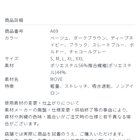
2025-02-02
IKE様
購入確認済み
商品詳細
年齢:
40代
身長:
181-185cm
体重:
76-80kg
商品番号
A69
カラー
ベージュ、ダークブラウン、ディープネ
肩のボタンはワンタッチが良いです。
イビー、ブラック、スレートブルー、ボ
急いでの着脱に穴かけは手間で❌
ルドー、チャコールグレー
商品：
A69メンズ:クルーネックスクラブトップス・
サイズ
S, M, L, XL, XXL
MOVE/ボルドー/L
素材
ポリエステル56%複合繊維(ポリエステ
ル)44%
役に立った
0
素材名
MOVE
特徴
軽量、ストレッチ、吸水速乾、ノンアイ
ロン
使用素材の変更・仕上がりについて
素材メーカーの廃盤・仕様変更・供給終了等の事由により、
資材や刺繍の色味・風合いがご注文時の仕様と若干異なる場
合がございます。
店舗では実際に商品を試着のうえ、ご購入いただけます。