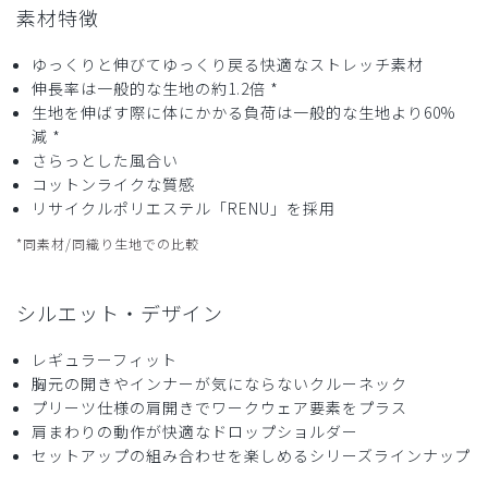
素材特徴
役に立った
0
ゆっくりと伸びてゆっくり戻る快適なストレッチ素材
伸長率は一般的な生地の約1.2倍 *
生地を伸ばす際に体にかかる負荷は一般的な生地より60%
2025-06-20
減 *
さらっとした風合い
レモン様
コットンライクな質感
購入確認済み
リサイクルポリエステル「RENU」を採用
年齢:
30代
身長:
176-180cm
体重:
76-80kg
*同素材/同織り生地での比較
カラー、生地、着心地とても満足しています。気持ちゆった
り着たいので次はもう一つ上のサイズをオーダーしたいと思
います。
シルエット・デザイン
商品：
A69メンズ:クルーネックスクラブトップス・
MOVE/チャコールグレー/XL
レギュラーフィット
胸元の開きやインナーが気にならないクルーネック
役に立った
0
プリーツ仕様の肩開きでワークウェア要素をプラス
肩まわりの動作が快適なドロップショルダー
セットアップの組み合わせを楽しめるシリーズラインナップ