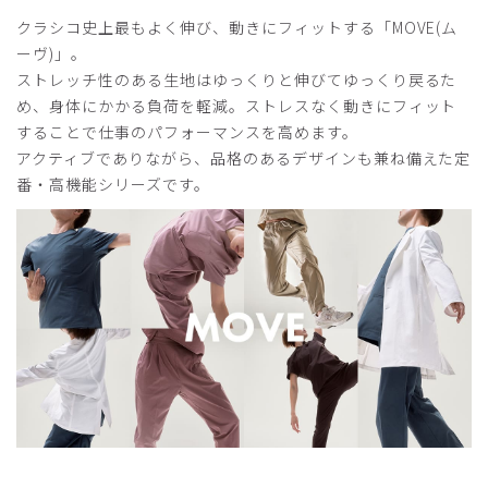
クラシコ史上最もよく伸び、動きにフィットする「MOVE(ム
役に立った
0
ーヴ)」。
ストレッチ性のある生地はゆっくりと伸びてゆっくり戻るた
め、身体にかかる負荷を軽減。ストレスなく動きにフィット
することで仕事のパフォーマンスを高めます。
2025-10-01
アクティブでありながら、品格のあるデザインも兼ね備えた定
ご購入者様
番・高機能シリーズです。
購入確認済み
年齢:
30代
身長:
181-185cm
体重:
66-70kg
また買いたいです！
クルーネックのスクラブを購入しました。
今ではVネックのものしかなく、外に出るにもユニフォーム
感があり、いちいち着替えていましたが、こちらはティーシ
ャツ感覚で着れてしかもストレッチも効いているので着心地
が良く、このまま外に出るのも嫌じゃないです。
私は、タイトめに着たいのでＭサイズにしました。
商品：
A69メンズ:クルーネックスクラブトップス・
MOVE/ブラック/M