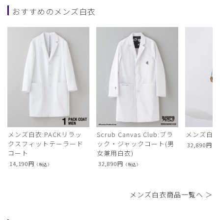
おすすめのメンズ白衣
メンズ白衣:PACKリラッ
Scrub Canvas Club:ブラ
メンズ白衣
クスフィットテーラード
ック・ジャックコート(男
32,890
円
（
コート
女兼用白衣)
14,190
円
32,890
円
（税込）
（税込）
メンズ白衣商品一覧へ ＞