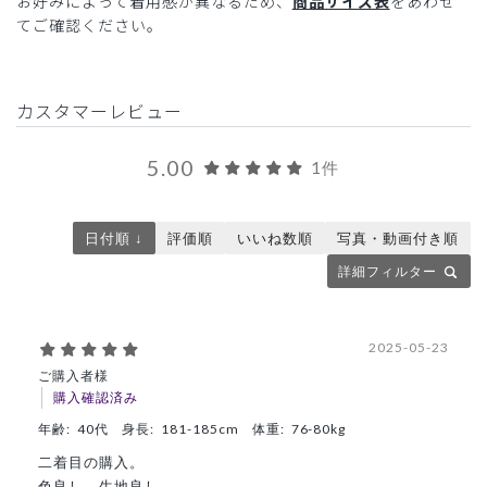
お好みによって着用感が異なるため、
商品サイズ表
をあわせ
てご確認ください。
カスタマーレビュー
5.00
1件
日付順 ↓
評価順
いいね数順
写真・動画付き順
詳細フィルター
2025-05-23
ご購入者様
購入確認済み
年齢:
40代
身長:
181-185cm
体重:
76-80kg
二着目の購入。
色良し、生地良し。