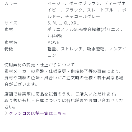
カラー
ベージュ、ダークブラウン、ディープネ
イビー、ブラック、スレートブルー、ボ
ルドー、チャコールグレー
サイズ
S, M, L, XL, XXL
素材
ポリエステル56%複合繊維(ポリエステ
ル)44%
素材名
MOVE
特徴
軽量、ストレッチ、吸水速乾、ノンアイ
ロン
使用素材の変更・仕上がりについて
素材メーカーの廃盤・仕様変更・供給終了等の事由により、
資材や刺繍の色味・風合いがご注文時の仕様と若干異なる場
合がございます。
店舗では実際に商品を試着のうえ、ご購入いただけます。
取り扱い有無・在庫については各店舗までお問い合わせくだ
さい。
クラシコの店舗一覧はこちら