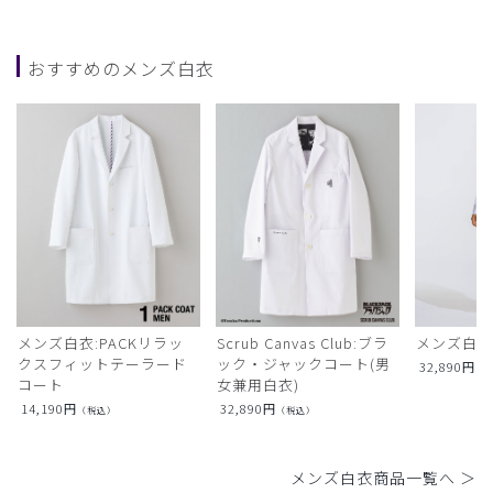
おすすめのメンズ白衣
メンズ白衣:PACKリラッ
Scrub Canvas Club:ブラ
メンズ白衣
クスフィットテーラード
ック・ジャックコート(男
32,890
円
（
コート
女兼用白衣)
14,190
円
32,890
円
（税込）
（税込）
メンズ白衣商品一覧へ ＞