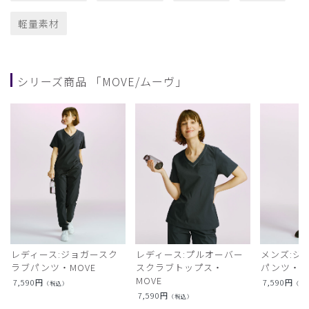
軽量素材
シリーズ商品 「MOVE/ムーヴ」
レディース:ジョガースク
レディース:プルオーバー
メンズ:ジ
ラブパンツ・MOVE
スクラブトップス・
パンツ・M
MOVE
7,590
円
7,590
円
（税込）
（税
7,590
円
（税込）