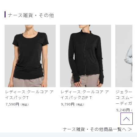
ナース雑貨・その他
レディース:クールコア ア
レディース:クールコア ア
ジェラート
イスパックT
イスパックZIP T
コ:スムー
ーディガン
7,590
円
9,790
円
（税込）
（税込）
9,240
円
（税
ナース雑貨・その他商品一覧へ ＞