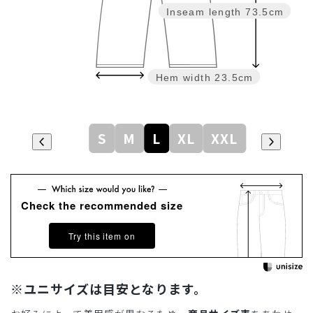
Inseam length
73.5cm
Hem width
23.5cm
S
M
L
XL
XXL
Check the recommended size
Try this item on
※ユニサイズは目安となります。