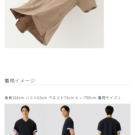
着用イメージ
身長186cm バスト83cm ウエスト70cm ヒップ89cm 着用サイズ:L