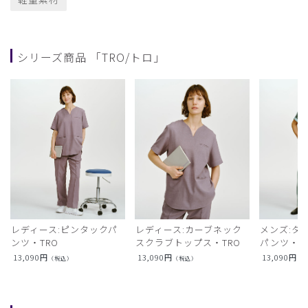
シリーズ商品 「TRO/トロ」
レディース:ピンタックパ
レディース:カーブネック
メンズ:タ
ンツ・TRO
スクラブトップス・TRO
パンツ・T
13,090
円
13,090
円
13,090
円
（税込）
（税込）
（