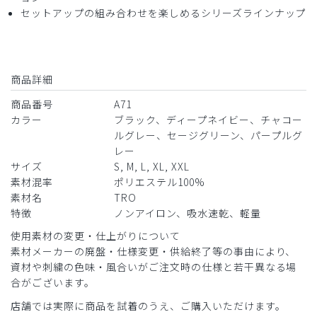
セットアップの組み合わせを楽しめるシリーズラインナップ
と思います。襟ぐりがやや大きく、私はVネックのシャツを
下に着るのですが、今回購入したもの以外だとシャツが出て
しまいます。もう一点、私の頭が大きいだけかもしれません
が、着るときに少し窮屈です。そのあたり改良されるともっ
と良いかと思います。
商品詳細
商品：
A71メンズ:レイヤードスクラブトップス・TRO/
商品番号
A71
チャコールグレー/M
カラー
ブラック、ディープネイビー、チャコー
ルグレー、セージグリーン、パープルグ
役に立った
0
レー
サイズ
S, M, L, XL, XXL
素材混率
ポリエステル100%
素材名
TRO
​1
​2
特徴
ノンアイロン、吸水速乾、軽量
使用素材の変更・仕上がりについて
素材メーカーの廃盤・仕様変更・供給終了等の事由により、
資材や刺繍の色味・風合いがご注文時の仕様と若干異なる場
合がございます。
店舗では実際に商品を試着のうえ、ご購入いただけます。