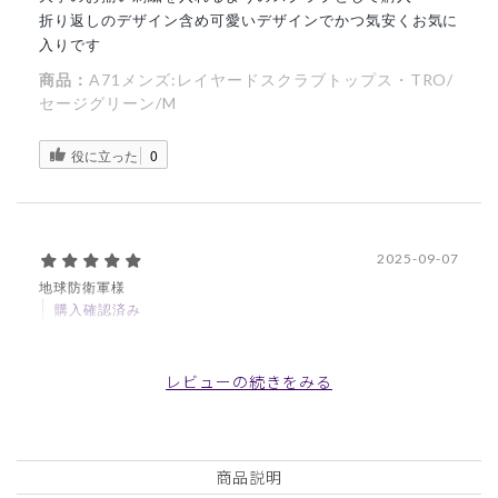
折り返しのデザイン含め可愛いデザインでかつ気安くお気に
入りです
商品：
A71メンズ:レイヤードスクラブトップス・TRO/
セージグリーン/M
役に立った
0
2025-09-07
地球防衛軍様
購入確認済み
年齢:
60代
身長:
166-170cm
体重:
66-70kg
今まであまりスクラブを作ったことがなかったのですが、今
レビューの続きをみる
年の暑さに負けて購入しました。初めは横浜の実店舗で試着
し、その後ウェブにて3着目となります。
商品：
A71メンズ:レイヤードスクラブトップス・TRO/
商品説明
ブラック/M