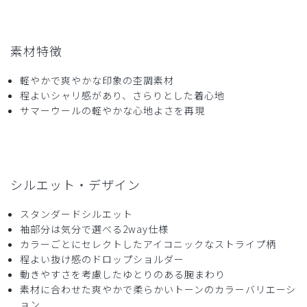
ご購入者様
購入確認済み
年齢:
30代
身長:
156-160cm
体重:
56-60kg
素材特徴
着心地も良く、袖を捲った時のストライプが可愛いとスタッ
フにも好評です。
軽やかで爽やかな印象の杢調素材
商品：
A71メンズ:レイヤードスクラブトップス・TRO/
程よいシャリ感があり、さらりとした着心地
ディープネイビー/M
サマーウールの軽やかな心地よさを再現
役に立った
0
シルエット・デザイン
2025-08-06
スタンダードシルエット
地球防衛軍様
袖部分は気分で選べる2way仕様
購入確認済み
カラーごとにセレクトしたアイコニックなストライプ柄
年齢:
60代
身長:
166-170cm
体重:
61-65kg
程よい抜け感のドロップショルダー
動きやすさを考慮したゆとりのある腕まわり
夏の間の診療の際に着用することにしました。今回は2着目
素材に合わせた爽やかで柔らかいトーンのカラーバリエーシ
ですが1着目は初めて横浜の実店舗にうかがい試着しまし
ョン
た。スクラブも微妙にデザインが異なり、試着してよかった