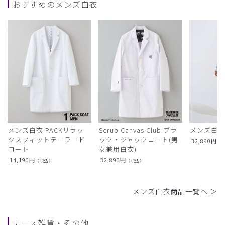
おすすめのメンズ白衣
メンズ白衣:PACKリラッ
Scrub Canvas Club:ブラ
メンズ白衣
クスフィットテーラード
ック・ジャックコート(男
32,890
円
（
コート
女兼用白衣)
14,190
円
32,890
円
（税込）
（税込）
メンズ白衣商品一覧へ ＞
ナース雑貨・その他