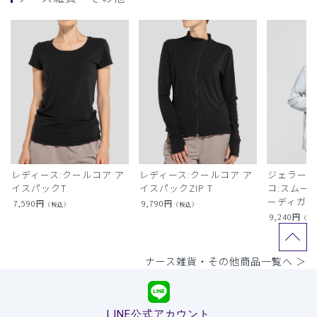
レディース:クールコア ア
レディース:クールコア ア
ジェラート
イスパックT
イスパックZIP T
コ:スムー
ーディガン
7,590
円
9,790
円
（税込）
（税込）
9,240
円
（税
ナース雑貨・その他商品一覧へ ＞
LINE公式アカウント