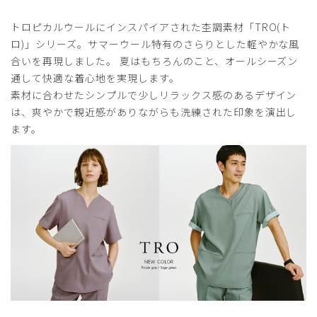
役に立った
0
トロピカルウールにインスパイアされた杢調素材「TRO(ト
ロ)」シリーズ。サマーウール特有のさらりとした軽やかな風
合いを再現しました。 夏はもちろんのこと、オールシーズン
通して快適な着心地を実現します。
2025-08-31
素材に合わせたシンプルで少しリラックス感のあるデザイン
まさし様
は、爽やかで親近感がありながらも洗練された印象を演出し
購入確認済み
ます。
年齢:
50代
身長:
181-185cm
体重:
71-75kg
半袖袖部分の折り返しの色が気に入りました。
商品：
A71メンズ:レイヤードスクラブトップス・TRO/
ディープネイビー/XL
役に立った
0
2025-08-26