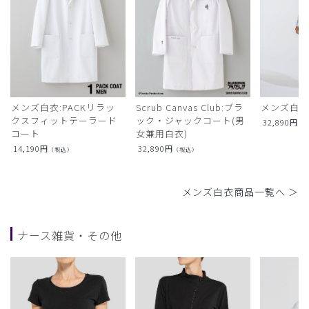
メンズ白衣:PACKリラッ
Scrub Canvas Club:ブラ
メンズ白衣
クスフィットテーラード
ック・ジャックコート(男
32,890
円
（
コート
女兼用白衣)
14,190
円
32,890
円
（税込）
（税込）
メンズ白衣商品一覧へ ＞
ナース雑貨・その他