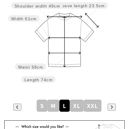
Sleeve length
23.5cm
Shoulder width
49cm
Width
61cm
Waist
58cm
Length
74cm
S
M
L
XL
XXL