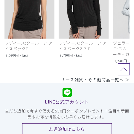
レディース:クールコア ア
レディース:クールコア ア
ジェラート
イスパックT
イスパックZIP T
コ:スムー
ーディガン
7,590
円
9,790
円
（税込）
（税込）
9,240
円
（税
ナース雑貨・その他商品一覧へ ＞
LINE公式アカウント
友だち追加で今すぐ使える550円クーポンプレゼント！注目の新商
品やお得な情報をいち早くお届けします。
友達追加はこちら