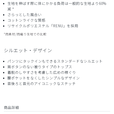
生地を伸ばす際に体にかかる負荷は一般的な生地より60%
減 *
さらっとした風合い
コットンライクな質感
リサイクルポリエステル「RENU」を採用
*同素材/同織り生地での比較
シルエット・デザイン
パンツにタックインもできるスタンダードなシルエット
肩ボタンのない被りタイプのトップス
着脱のしやすさを考慮した広めの襟ぐり
腰ポケットをなくしたシンプルなデザイン
首後ろと首元のアイコニックなステッチ
商品詳細