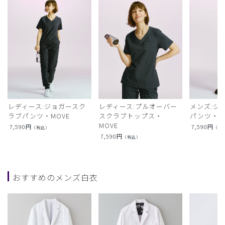
レディース:ジョガースク
レディース:プルオーバー
メンズ:ジ
ラブパンツ・MOVE
スクラブトップス・
パンツ・M
MOVE
7,590
円
7,590
円
（税込）
（税
7,590
円
（税込）
おすすめのメンズ白衣