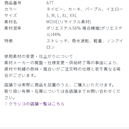
商品番号
A77
カラー
ネイビー、カーキ、パープル、イエロー
サイズ
S, M, L, XL, XXL
素材名
MOVE(リサイクル素材)
素材混率
ポリエステル56% 複合繊維(ポリエステ
ル)44%
特徴
ストレッチ、吸水速乾、軽量、ノンアイ
ロン
使用素材の変更・仕上がりについて
素材メーカーの廃盤・仕様変更・供給終了等の事由により、
資材や刺繍の色味・風合いがご注文時の仕様と若干異なる場
合がございます。
店舗では実際に商品を試着のうえ、ご購入いただけます。
取り扱い有無・在庫については各店舗までお問い合わせくだ
さい。
クラシコの店舗一覧はこちら