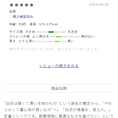
2026-06-18
あ様
購入確認済み
年齢:
30代
身長:
171-175cm
サイズ感
小さめ
大きめ
ストレッチ感
よく伸びる
伸びない
厚さ
とても薄い
厚い
使わせていただいています。ありがとうございました。
商品：
B12メンズ白衣:アーバンLABコート/白/L
レビューの続きをみる
役に立った
0
商品説明
2026-03-02
ご購入者様
"白衣は硬くて薄い生地のもの"という過去の概念から、"やわ
購入確認済み
らかくて着心地が良いもの"へ。「白衣の常識を、変えた。」
年齢:
40代
身長:
176-180cm
体重:
66-70kg
定番シリーズです。医療現場に最適なものを届けたい、という