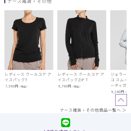
ナース雑貨・その他
レディース:クールコア ア
レディース:クールコア ア
ジェラート
イスパックT
イスパックZIP T
コ:スムー
ーディガン
7,590
円
9,790
円
（税込）
（税込）
9,240
円
（税
ナース雑貨・その他商品一覧へ ＞