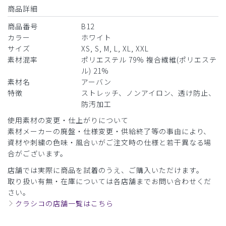
商品詳細
役に立った
0
商品番号
B12
カラー
ホワイト
サイズ
XS, S, M, L, XL, XXL
​1
​2
​3
​4
​5
素材混率
ポリエステル 79% 複合繊維(ポリエステ
ル) 21%
素材名
アーバン
特徴
ストレッチ、ノンアイロン、透け防止、
防汚加工
使用素材の変更・仕上がりについて
素材メーカーの廃盤・仕様変更・供給終了等の事由により、
資材や刺繍の色味・風合いがご注文時の仕様と若干異なる場
合がございます。
店舗では実際に商品を試着のうえ、ご購入いただけます。
取り扱い有無・在庫については各店舗までお問い合わせくだ
さい。
クラシコの店舗一覧はこちら