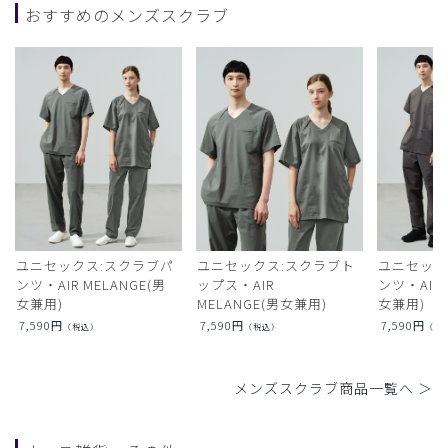
おすすめのメンズスクラブ
ユニセックス:スクラブパ
ユニセックス:スクラブト
ユニセック
ンツ・AIR MELANGE(男
ップス・AIR
ンツ・AIR L
女兼用)
MELANGE(男女兼用)
女兼用)
7,590
円
7,590
円
7,590
円
（税込）
（税込）
（税
メンズスクラブ商品一覧へ ＞