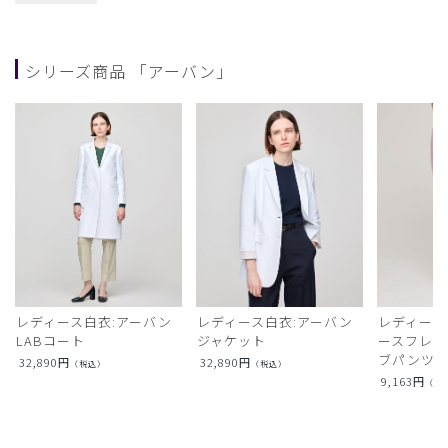
シリーズ商品 「アーバン」
レディース白衣:アーバン
レディース白衣:アーバン
レディース
LABコート
ジャケット
ースフレア
ブパンツ)
32,890
円
32,890
円
（税込）
（税込）
9,163
円
（税