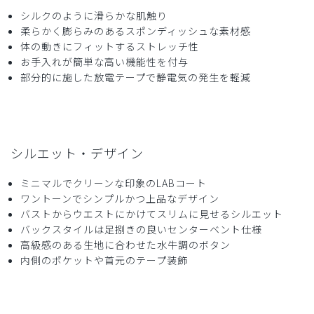
シルクのように滑らかな肌触り
2025-11-06
柔らかく膨らみのあるスポンディッシュな素材感
ご購入者様
体の動きにフィットするストレッチ性
購入確認済み
お手入れが簡単な高い機能性を付与
部分的に施した放電テープで静電気の発生を軽減
白衣の内側に黄ばみがありました，もう買わないと思います
商品：
B12メンズ白衣:アーバンLABコート/白/L
役に立った
0
シルエット・デザイン
ミニマルでクリーンな印象のLABコート
ワントーンでシンプルかつ上品なデザイン
2025-10-09
バストからウエストにかけてスリムに見せるシルエット
ご購入者様
バックスタイルは足捌きの良いセンターベント仕様
購入確認済み
高級感のある生地に合わせた水牛調のボタン
年齢:
50代
身長:
176-180cm
体重:
81-85kg
内側のポケットや首元のテープ装飾
特に問題なし。いつも着心地が良いです。サイズも多くて助
かります。
商品：
B12メンズ白衣:アーバンLABコート/白/XL