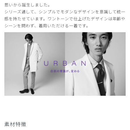
思いから誕生しました。
着やすく、着心地が素晴らしい。肌触りがいい。
シリーズ通して、シンプルでモダンなデザインを意識して統一
商品：
B12メンズ白衣:アーバンLABコート/白/L
感を持たせています。ワントーンで仕上げたデザインは年齢や
シーンを問わず、着用いただける一着です。
役に立った
0
2026-02-19
ジム様
購入確認済み
年齢:
60代
身長:
161-165cm
体重:
66-70kg
かっこいいが、ややスリムに絞ってある。ロンハーマンが着
やすい。
商品：
B12メンズ白衣:アーバンLABコート/白/XXL
役に立った
0
素材特徴