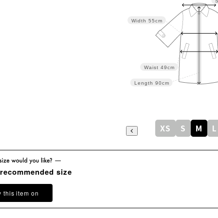
Width
55cm
Waist
49cm
Length
90cm
XS
S
M
L
 recommended size
y this item on