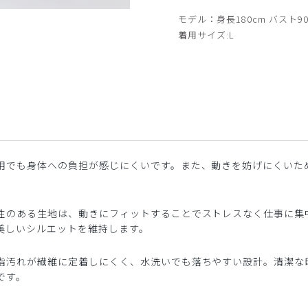
サイド
モデル：身長180cm バスト90
着用サイズ:L
用でも身体への負担が感じにくいです。また、動きを妨げにくいた
性のある生地は、動きにフィットすることでストレスなく仕事に集
美しいシルエットを維持します。
脂汚れが繊維に定着しにくく、水洗いでも落ちやすい設計。清潔な
です。