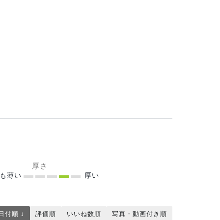
厚さ
ても薄い
厚い
日付順 ↓
評価順
いいね数順
写真・動画付き順