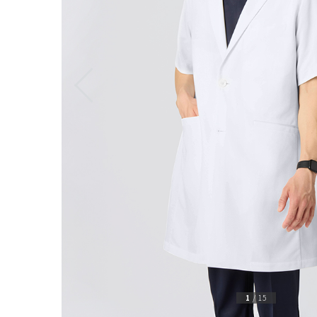
1
/
15