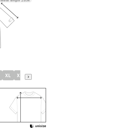
Sleeve length
25cm
XL
XXL