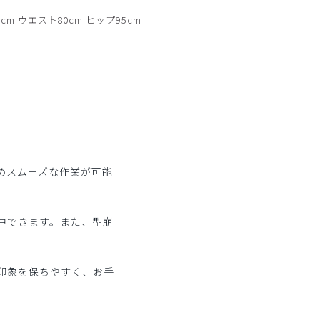
バック
cm ウエスト80cm ヒップ95cm
めスムーズな作業が可能
中できます。また、型崩
印象を保ちやすく、お手