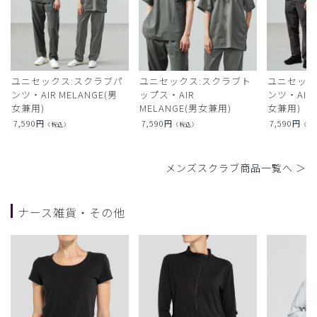
ユニセックス:スクラブパ
ユニセックス:スクラブト
ユニセック
ンツ・AIR MELANGE(男
ップス・AIR
ンツ・AIR L
女兼用)
MELANGE(男女兼用)
女兼用)
7,590
円
7,590
円
7,590
円
（税込）
（税込）
（税
メンズスクラブ商品一覧へ ＞
ナース雑貨・その他