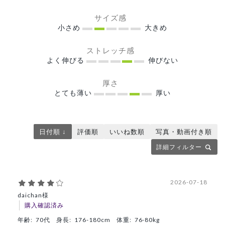
サイズ感
小さめ
大きめ
ストレッチ感
よく伸びる
伸びない
厚さ
とても薄い
厚い
日付順 ↓
評価順
いいね数順
写真・動画付き順
詳細フィルター
2026-07-18
daichan様
購入確認済み
年齢:
70代
身長:
176-180cm
体重:
76-80kg