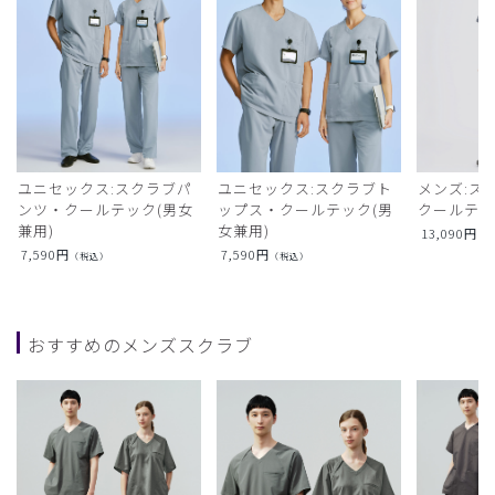
ユニセックス:スクラブパ
ユニセックス:スクラブト
メンズ:ス
ンツ・クールテック(男女
ップス・クールテック(男
クールテ
兼用)
女兼用)
13,090
円
（
7,590
円
7,590
円
（税込）
（税込）
おすすめのメンズスクラブ