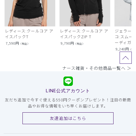
レディース:クールコア ア
レディース:クールコア ア
ジェラート
イスパックT
イスパックZIP T
コ:スムー
ーディガン
7,590
円
9,790
円
（税込）
（税込）
9,240
円
（税
ナース雑貨・その他商品一覧へ ＞
LINE公式アカウント
友だち追加で今すぐ使える550円クーポンプレゼント！注目の新商
品やお得な情報をいち早くお届けします。
友達追加はこちら