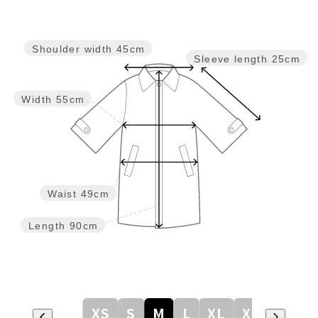
Shoulder width
45cm
Sleeve length
25cm
Width
55cm
Waist
49cm
Length
90cm
XS
S
M
L
XL
XXL