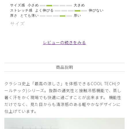
サイズ感
小さめ
大きめ
ストレッチ感
よく伸びる
伸びない
厚さ
とても薄い
厚い
サイズ
XXLのおなか周りをもっとゆったりにしてほしい！
おなか周りはXLとほぼ同じように思う。
レビューの続きをみる
商品：
B16メンズ白衣:ショートスリーブコート・クール
テックプルーフ/白/XXL
商品説明
役に立った
0
クラシコ史上「最高の涼しさ」を体感できるCOOL TECH(ク
ールテック)シリーズ。抜群の通気性と接触冷感機能で、蒸し
2025-10-15
暑く汗をかく現場でも快適に過ごすことが出来ます。 機能性
ご購入者様
だけでなく、見た目からも清涼感のある軽やかなデザインに
購入確認済み
仕上げています。
年齢:
50代
身長:
161-165cm
体重:
56-60kg
着心地が非常に良く、サラッとしていてとても快適です。