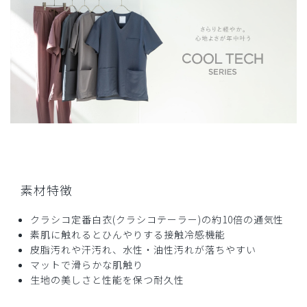
165cm. 体重59.5kg の自分にはSサイズがピッタリでし
た。シルエットもスマートです。
商品：
B16メンズ白衣:ショートスリーブコート・クール
テックプルーフ/白/S
役に立った
1
2025-09-09
ご購入者様
購入確認済み
素材特徴
年齢:
40代
身長:
166-170cm
体重:
61-65kg
クラシコ定番白衣(クラシコテーラー)の約10倍の通気性
通気性が、過去の製品に比べてかなり良くなってる気がしま
素肌に触れるとひんやりする接触冷感機能
した。軽さも感じており、悩みましたが買って良かったで
皮脂汚れや汗汚れ、水性・油性汚れが落ちやすい
す！！
マットで滑らかな肌触り
商品：
B16メンズ白衣:ショートスリーブコート・クール
生地の美しさと性能を保つ耐久性
テックプルーフ/白/M