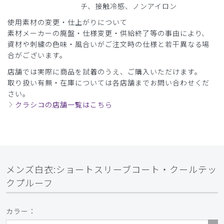
チ、接触冷感、ノンアイロン
2025-07-20
使用素材の変更・仕上がりについて
ご購入者様
素材メーカーの廃盤・仕様変更・供給終了等の事由により、
購入確認済み
資材や刺繍の色味・風合いがご注文時の仕様と若干異なる場
年齢:
30代
身長:
171-175cm
体重:
66-70kg
合がございます。
とても着心地が良かったです。サイズもフィットしていまし
店舗では実際に商品を試着のうえ、ご購入いただけます。
た。
取り扱い有無・在庫については各店舗までお問い合わせくだ
ありがとうございます。
さい。
商品：
B16メンズ白衣:ショートスリーブコート・クール
クラシコの店舗一覧はこちら
テックプルーフ/白/M
役に立った
0
メンズ白衣:ショートスリーブコート・クールテッ
​1
​2
​3
​4
クプルーフ
カラー：