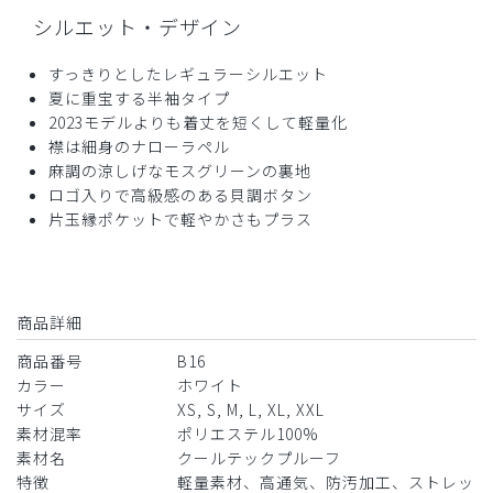
シルエット・デザイン
役に立った
0
すっきりとしたレギュラーシルエット
夏に重宝する半袖タイプ
2023モデルよりも着丈を短くして軽量化
2025-08-05
襟は細身のナローラペル
ご購入者様
麻調の涼しげなモスグリーンの裏地
購入確認済み
ロゴ入りで高級感のある貝調ボタン
年齢:
50代
身長:
171-175cm
体重:
81-85kg
片玉縁ポケットで軽やかさもプラス
B16メンズ白衣:ショートスリーブコート・クール
テックプルーフ/白/XL
品質が想像以上に良くてびっくりしました。
商品詳細
商品：
B16メンズ白衣:ショートスリーブコート・クール
商品番号
B16
テックプルーフ/白/XL
カラー
ホワイト
サイズ
XS, S, M, L, XL, XXL
役に立った
0
素材混率
ポリエステル100%
素材名
クールテックプルーフ
特徴
軽量素材、高通気、防汚加工、ストレッ