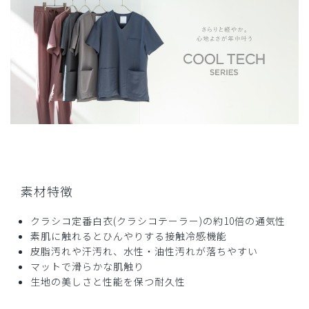
165cm. 体重59.5kg の自分にはSサイズがピッタリでし
た。シルエットもスマートです。
商品：
B16メンズ白衣:ショートスリーブコート・クール
テックプルーフ/白/S
役に立った
1
2025-09-09
ご購入者様
購入確認済み
素材特徴
年齢:
40代
身長:
166-170cm
体重:
61-65kg
クラシコ定番白衣(クラシコテーラー)の約10倍の通気性
通気性が、過去の製品に比べてかなり良くなってる気がしま
素肌に触れるとひんやりする接触冷感機能
した。軽さも感じており、悩みましたが買って良かったで
皮脂汚れや汗汚れ、水性・油性汚れが落ちやすい
す！！
マットで滑らかな肌触り
商品：
B16メンズ白衣:ショートスリーブコート・クール
生地の美しさと性能を保つ耐久性
テックプルーフ/白/M