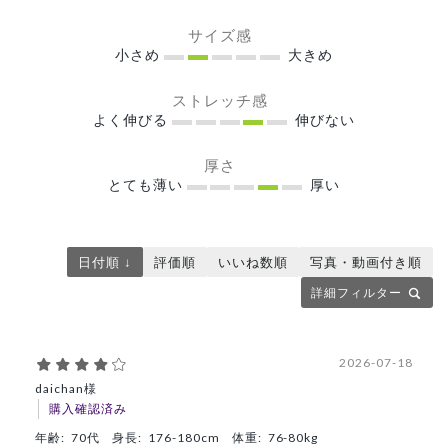
サイズ感
小さめ
大きめ
ストレッチ感
よく伸びる
伸びない
厚さ
とても薄い
厚い
日付順 ↓
評価順
いいね数順
写真・動画付き順
詳細フィルター
2026-07-18
daichan様
購入確認済み
年齢:
70代
身長:
176-180cm
体重:
76-80kg