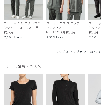
ユニセックス:スクラブパ
ユニセックス:スクラブト
ユニセック
ンツ・AIR MELANGE(男
ップス・AIR
ンツ・AIR L
女兼用)
MELANGE(男女兼用)
女兼用)
7,590
円
7,590
円
7,590
円
（税込）
（税込）
（税
メンズスクラブ商品一覧へ ＞
ナース雑貨・その他