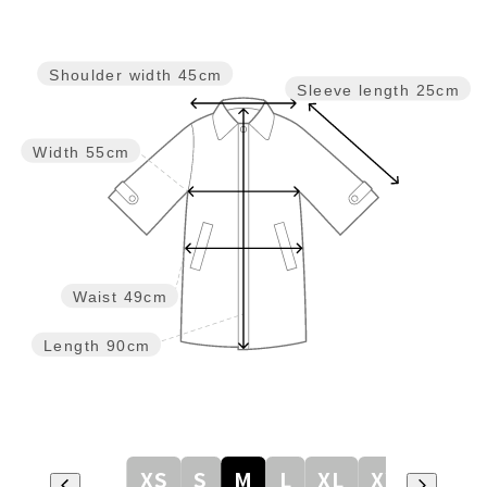
Shoulder width
45cm
Sleeve length
25cm
Width
55cm
Waist
49cm
Length
90cm
XS
S
M
L
XL
XXL