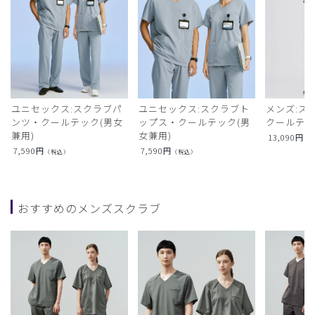
ユニセックス:スクラブパ
ユニセックス:スクラブト
メンズ:ス
ンツ・クールテック(男女
ップス・クールテック(男
クールテ
兼用)
女兼用)
13,090
円
（
7,590
円
7,590
円
（税込）
（税込）
おすすめのメンズスクラブ