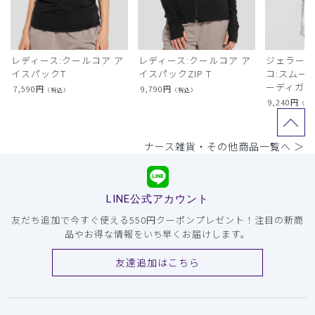
レディース:クールコア ア
レディース:クールコア ア
ジェラート
イスパックT
イスパックZIP T
コ:スムー
ーディガン
7,590
円
9,790
円
（税込）
（税込）
9,240
円
（税
ナース雑貨・その他商品一覧へ ＞
LINE公式アカウント
友だち追加で今すぐ使える550円クーポンプレゼント！注目の新商
品やお得な情報をいち早くお届けします。
友達追加はこちら