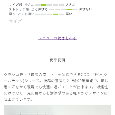
サイズ感
小さめ
大きめ
ストレッチ感
よく伸びる
伸びない
厚さ
とても薄い
厚い
サイズ
XXLのおなか周りをもっとゆったりにしてほしい！
おなか周りはXLとほぼ同じように思う。
レビューの続きをみる
商品：
B16メンズ白衣:ショートスリーブコート・クール
テックプルーフ/白/XXL
商品説明
役に立った
0
クラシコ史上「最高の涼しさ」を体感できるCOOL TECH(ク
ールテック)シリーズ。抜群の通気性と接触冷感機能で、蒸し
2025-10-15
暑く汗をかく現場でも快適に過ごすことが出来ます。 機能性
ご購入者様
だけでなく、見た目からも清涼感のある軽やかなデザインに
購入確認済み
仕上げています。
年齢:
50代
身長:
161-165cm
体重:
56-60kg
着心地が非常に良く、サラッとしていてとても快適です。