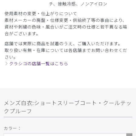
チ、接触冷感、ノンアイロン
2025-07-20
使用素材の変更・仕上がりについて
ご購入者様
素材メーカーの廃盤・仕様変更・供給終了等の事由により、
購入確認済み
資材や刺繍の色味・風合いがご注文時の仕様と若干異なる場
年齢:
30代
身長:
171-175cm
体重:
66-70kg
合がございます。
とても着心地が良かったです。サイズもフィットしていまし
店舗では実際に商品を試着のうえ、ご購入いただけます。
た。
取り扱い有無・在庫については各店舗までお問い合わせくだ
ありがとうございます。
さい。
商品：
B16メンズ白衣:ショートスリーブコート・クール
クラシコの店舗一覧はこちら
テックプルーフ/白/M
役に立った
0
メンズ白衣:ショートスリーブコート・クールテッ
​1
​2
​3
​4
クプルーフ
カラー：