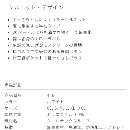
シルエット・デザイン
役に立った
0
すっきりとしたレギュラーシルエット
夏に重宝する半袖タイプ
2023モデルよりも着丈を短くして軽量化
2025-08-05
襟は細身のナローラペル
ご購入者様
麻調の涼しげなモスグリーンの裏地
購入確認済み
ロゴ入りで高級感のある貝調ボタン
年齢:
50代
身長:
171-175cm
体重:
81-85kg
片玉縁ポケットで軽やかさもプラス
B16メンズ白衣:ショートスリーブコート・クール
テックプルーフ/白/XL
品質が想像以上に良くてびっくりしました。
商品詳細
商品：
B16メンズ白衣:ショートスリーブコート・クール
商品番号
B16
テックプルーフ/白/XL
カラー
ホワイト
サイズ
XS, S, M, L, XL, XXL
役に立った
0
素材混率
ポリエステル100%
素材名
クールテックプルーフ
特徴
軽量素材、高通気、防汚加工、ストレッ