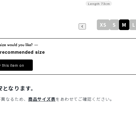
Length
73cm
XS
S
M
L
 recommended size
y this item on
安となります。
が異なるため、
商品サイズ表
をあわせてご確認ください。