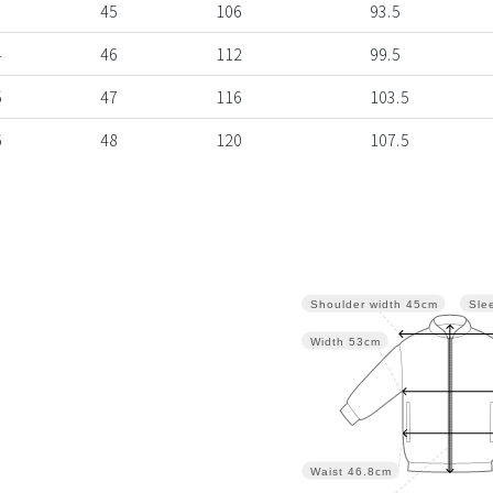
3
45
106
93.5
4
46
112
99.5
5
47
116
103.5
6
48
120
107.5
Sle
Shoulder width
45cm
Width
53cm
Waist
46.8cm