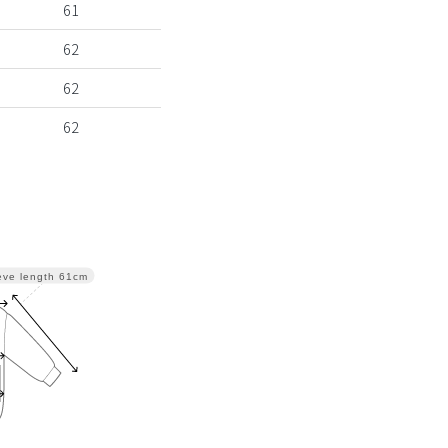
61
62
62
62
eve length
61cm