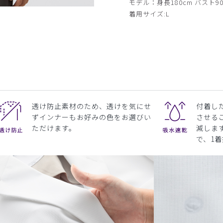
モデル：身長180cm バスト90
着用サイズ:L
透け防止素材のため、透けを気にせ
付着し
ずインナーもお好みの色をお選びい
させる
ただけます。
減しま
で、1