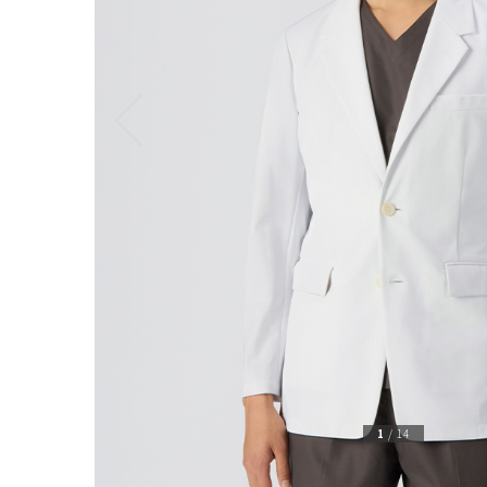
1
/
14