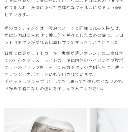
前身頃を狭くして背幅を広めに、ウエストは高めの位置から
ライトジャージジャゲット白衣
絞りを入れ、身体に添った立体的なフォルムになるよう設計
Mサイズで前ボタンが止まらなかった。
しています。
次はLサイズを購入する予定です。
裾のカッティングは一般的なスーツと同様に丸みを持たせ、
商品：
C05メンズ白衣:ライトジャージージャケット/
白/M
襟は英国風に合わせて紳士的で堂々とした太めの幅に。フロ
ントはボタンが隠れる比翼仕立てですっきりとさせました。
役に立った
0
背裏には表がライトカーキ、裏側が薄いオレンジの二枚仕立
ての別布をプラス。ライトカーキは内側のパイピングや腰ポ
ケットのフラップ裏、そして前方ボタンの内側部分に、薄い
オレンジは内ポケットにも使用されています。
2025-04-24
ポケットはフラップは出してもしまっても違和感がないので、
ご購入者様
お好みで着こなしの違いを楽しんでみてください。
購入確認済み
年齢:
30代
身長:
181-185cm
体重:
61-65kg
生地もしっかりしていて肌触りも良くお気に入りです。ダボ
っとせずスマートに着れます。
商品：
C05メンズ白衣:ライトジャージージャケット/
白/M