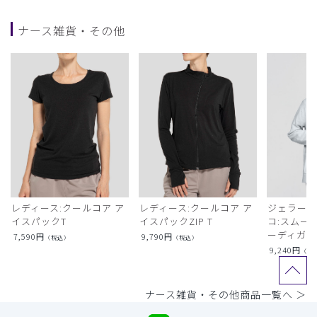
ナース雑貨・その他
レディース:クールコア ア
レディース:クールコア ア
ジェラート
イスパックT
イスパックZIP T
コ:スムー
ーディガン
7,590
円
9,790
円
（税込）
（税込）
9,240
円
（税
ナース雑貨・その他商品一覧へ ＞