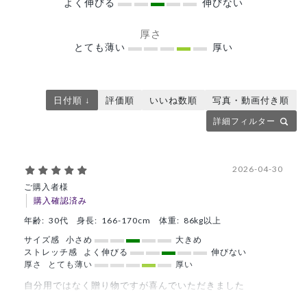
よく伸びる
伸びない
厚さ
とても薄い
厚い
日付順 ↓
評価順
いいね数順
写真・動画付き順
詳細フィルター
2026-04-30
ご購入者様
購入確認済み
年齢:
30代
身長:
166-170cm
体重:
86kg以上
サイズ感
小さめ
大きめ
ストレッチ感
よく伸びる
伸びない
厚さ
とても薄い
厚い
自分用ではなく贈り物ですが喜んでいただきました
商品：
C05メンズ白衣:ライトジャージージャケット/