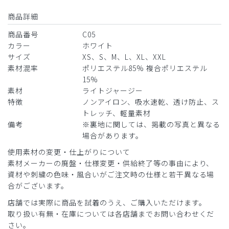
商品詳細
商品番号
C05
カラー
ホワイト
サイズ
XS、S、M、L、XL、XXL
素材混率
ポリエステル85% 複合ポリエステル
15%
素材
ライトジャージー
特徴
ノンアイロン、吸水速乾、透け防止、ス
トレッチ、軽量素材
備考
※裏地に関しては、掲載の写真と異なる
場合があります。
使用素材の変更・仕上がりについて
素材メーカーの廃盤・仕様変更・供給終了等の事由により、
資材や刺繍の色味・風合いがご注文時の仕様と若干異なる場
合がございます。
店舗では実際に商品を試着のうえ、ご購入いただけます。
取り扱い有無・在庫については各店舗までお問い合わせくだ
さい。