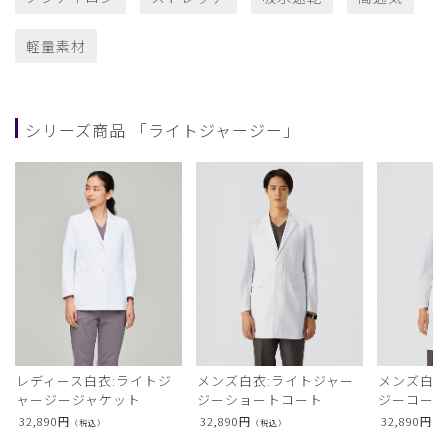
軽量素材
シリーズ商品 「ライトジャージー」
レディース白衣:ライトジ
メンズ白衣:ライトジャー
メンズ白衣
ャージージャケット
ジーショートコート
ジーコー
32,890
円
32,890
円
32,890
円
（税込）
（税込）
（