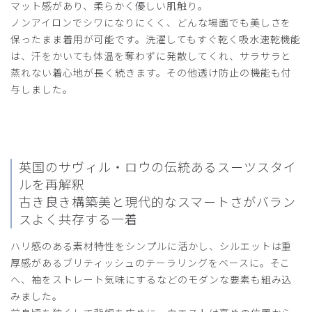
マット感があり、柔らかく優しい肌触り。
ノンアイロンでシワになりにくく、どんな場面でも美しさを
2025-10-25
保ったまま着用が可能です。洗濯してもすぐ乾く吸水速乾機能
ご購入者様
は、汗をかいても体温を奪わずに発散してくれ、サラサラと
購入確認済み
蒸れない着心地が長く続きます。その他透け防止の機能も付
年齢:
30代
身長:
176-180cm
体重:
81-85kg
与しました。
サイズもぴったりで、着心地も良く大満足です。
他の白衣も購入しようと思います。
商品：
C05メンズ白衣:ライトジャージージャケット/
白/XL
英国のサヴィル・ロウの伝統あるスーツスタイ
役に立った
0
ルを再解釈
古き良き構築美と現代的なスマートさがバラン
スよく共存する一着
ハリ感のある素材特性をシンプルに活かし、シルエットは重
2025-05-11
厚感があるブリティッシュのテーラリングをベースに。そこ
ご購入者様
購入確認済み
へ、袖をストレート気味にするなどのモダンな要素も組み込
みました。
年齢:
70代
身長:
166-170cm
体重:
61-65kg