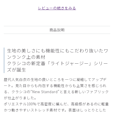
白/XL
レビューの続きをみる
役に立った
0
商品説明
2026-03-03
とし様
生地の美しさにも機能性にもこだわり抜いたワ
購入確認済み
ンランク上の素材
年齢:
40代
身長:
181-185cm
体重:
86kg以上
クラシコの新定番「ライトジャージー」シリー
10年以上使わせていただいております。
ズが誕生
着心地、質感共に最高です。
歴代人気白衣の生地の良いところを一つに凝縮してアップデ
商品：
C05メンズ白衣:ライトジャージージャケット/
ート。見た目からも内包する機能性からも上質さを感じられ
白/XXL
る、クラシコの“New Standard”と言える新しいファブリック
が仕上がりました。
役に立った
0
ポリエステル100%で高密度に編んだ、高級感があるのに軽量
かつ動きやすいストレッチ素材です。表面はしっとりとした