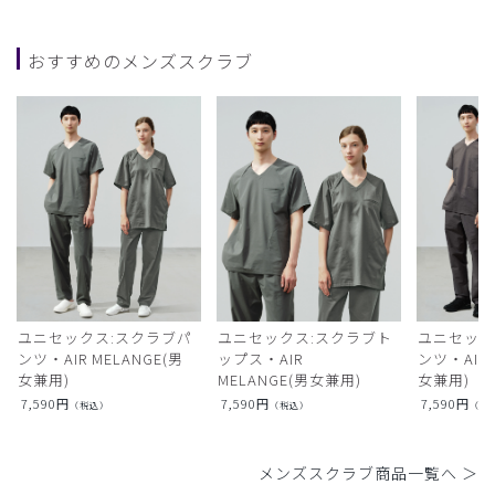
おすすめのメンズスクラブ
ユニセックス:スクラブパ
ユニセックス:スクラブト
ユニセック
ンツ・AIR MELANGE(男
ップス・AIR
ンツ・AIR L
女兼用)
MELANGE(男女兼用)
女兼用)
7,590
円
7,590
円
7,590
円
（税込）
（税込）
（税
メンズスクラブ商品一覧へ ＞