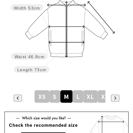
Width
53cm
Waist
46.8cm
Length
73cm
XS
S
M
L
XL
XXL
Check the recommended size