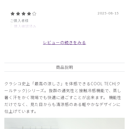
2025-08-15
ご購入者様
購入確認済み
年齢:
60代
身長:
161-165cm
体重:
61-65kg
レビューの続きをみる
同じMでもサイズが異なる
以前に購入した同じMサイズは少し小さく、ボタンを締める
と窮屈でした。今回、同じMサイズを購入したところ、丁度
いいサイズで、ボタンを締めても窮屈ではありませんでし
商品説明
た。
同じMサイズでも商品によって少々大きさが異なるようで
クラシコ史上「最高の涼しさ」を体感できるCOOL TECH(ク
す。
ールテック)シリーズ。抜群の通気性と接触冷感機能で、蒸し
商品：
C08メンズ白衣:テーラードジャケットクールテ
暑く汗をかく現場でも快適に過ごすことが出来ます。 機能性
ックプルーフ/白/M
だけでなく、見た目からも清涼感のある軽やかなデザインに
仕上げています。
役に立った
0