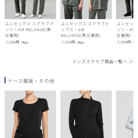
ユニセックス:スクラブパ
ユニセックス:スクラブト
ユニセック
ンツ・AIR MELANGE(男
ップス・AIR
ンツ・AIR L
女兼用)
MELANGE(男女兼用)
女兼用)
7,590
円
7,590
円
7,590
円
（税込）
（税込）
（税
メンズスクラブ商品一覧へ ＞
ナース雑貨・その他