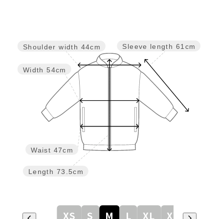
Sleeve length
61cm
Shoulder width
44cm
Width
54cm
Waist
47cm
Length
73.5cm
XS
S
M
L
XL
XXL