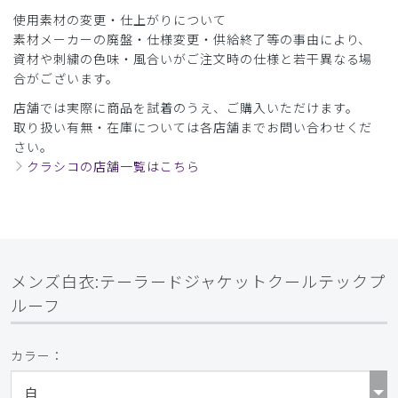
商品：
C08メンズ白衣:テーラードジャケットクールテ
使用素材の変更・仕上がりについて
ックプルーフ/白/M
素材メーカーの廃盤・仕様変更・供給終了等の事由により、
資材や刺繍の色味・風合いがご注文時の仕様と若干異なる場
役に立った
0
合がございます。
店舗では実際に商品を試着のうえ、ご購入いただけます。
取り扱い有無・在庫については各店舗までお問い合わせくだ
​1
​2
​3
​4
さい。
クラシコの店舗一覧はこちら
メンズ白衣:テーラードジャケットクールテックプ
ルーフ
カラー：