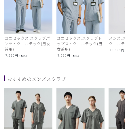
ユニセックス:スクラブパ
ユニセックス:スクラブト
メンズ:ス
ンツ・クールテック(男女
ップス・クールテック(男
クールテ
兼用)
女兼用)
13,090
円
（
7,590
円
7,590
円
（税込）
（税込）
おすすめのメンズスクラブ