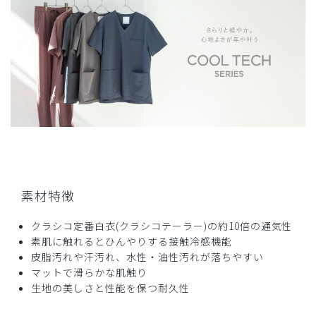
2025-08-15
まー様
購入確認済み
年齢:
30代
身長:
171-175cm
体重:
56-60kg
軽いし皺がつきづらいし着心地いい。
追加で10着注文しそうになった。
商品：
C08メンズ白衣:テーラードジャケットクールテ
ックプルーフ/白/M
役に立った
0
素材特徴
クラシコ定番白衣(クラシコテーラー)の約10倍の通気性
素肌に触れるとひんやりする接触冷感機能
2025-07-09
皮脂汚れや汗汚れ、水性・油性汚れが落ちやすい
集中治療医様
マットで滑らかな肌触り
購入確認済み
生地の美しさと性能を保つ耐久性
年齢:
40代
身長:
171-175cm
体重:
71-75kg