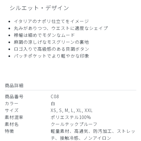
大変満足しております
シルエット・デザイン
大学病院勤務医ですが、立場ができ、病院の全体会議等に出
イタリアのナポリ仕立てをイメージ
席する際に、支給のスクラブのみでは格好がつかないと感じ
丸みがありつつ、ウエストに適度なシェイプ
ておりました。ただ、暑かったり動きにくいものは苦手で、
襟幅は細めでモダンなムード
形もキレイなジャージ素材であるこの白衣は、柔らかでアイ
麻調の涼しげなモスグリーンの裏地
ロンいらず、大変重宝しております。
ロゴ入りで高級感のある貝調ボタン
商品：
C08メンズ白衣:テーラードジャケットクールテ
パッチポケットでより軽やかな印象
ックプルーフ/白/XL
役に立った
0
商品詳細
商品番号
C08
2025-06-28
カラー
白
サイズ
XS, S, M, L, XL, XXL
ご購入者様
素材混率
ポリエステル100%
購入確認済み
素材名
クールテックプルーフ
年齢:
30代
身長:
171-175cm
体重:
66-70kg
特徴
軽量素材、高通気、防汚加工、ストレッ
涼しくていいです。またダメになったら買います。
チ、接触冷感、ノンアイロン