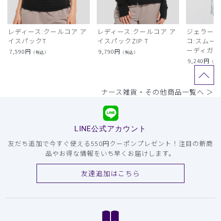
レディース:クールコア ア
レディース:クールコア ア
ジェラート
イスパックT
イスパックZIP T
コ:スムー
ーディガン
7,590
円
9,790
円
（税込）
（税込）
9,240
円
（税
ナース雑貨・その他商品一覧へ ＞
LINE公式アカウント
友だち追加で今すぐ使える550円クーポンプレゼント！注目の新商
品やお得な情報をいち早くお届けします。
友達追加はこちら