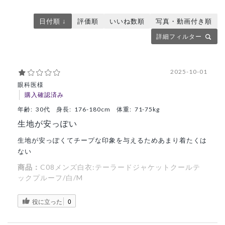
日付順 ↓
評価順
いいね数順
写真・動画付き順
詳細フィルター
2025-10-01
眼科医様
購入確認済み
年齢:
30代
身長:
176-180cm
体重:
71-75kg
生地が安っぽい
生地が安っぽくてチープな印象を与えるためあまり着たくは
ない
商品：
C08メンズ白衣:テーラードジャケットクールテ
ックプルーフ/白/M
役に立った
0