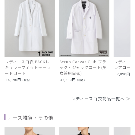
レディース白衣:PACKレ
Scrub Canvas Club:ブラ
レディース
ギュラーフィットテーラ
ック・ジャックコート(男
レアコー
ードコート
女兼用白衣)
32,890
円
（
14,190
円
32,890
円
（税込）
（税込）
レディース白衣商品一覧へ ＞
ナース雑貨・その他