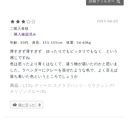
詳細フィルター
2025-06-20
ご購入者様
購入確認済み
年齢:
50代
身長:
151-155cm
体重:
56-60kg
厚すぎず薄すぎず ゆったりでもピッタリでもなく という
感じですね
色は思ったより青くはなくて、違う物が届いたのかと思いま
した。ラベンダーにグレーを混ぜたような色で、よく言えば
落ち着いた色というところでしょうか
商品：
L10レディース:スクラブパンツ・リラクシング/
ホリゾンブルー/XL
役に立った
0