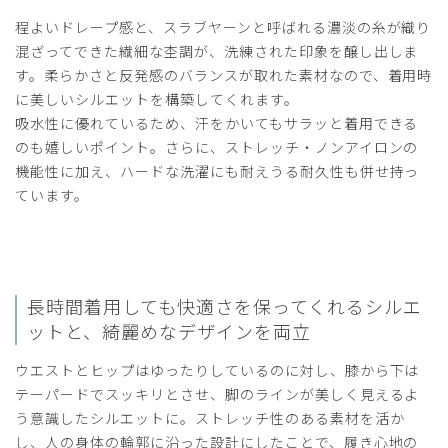
サイズ表記に合わせてLにしましたが、実際大きくダボっと
程よいドレープ感と、スラブヤーンと呼ばれる濃淡の糸が織り
した感じになりました。
混ざってできた繊細な杢調が、洗練された印象を醸し出しま
ワンサイズ小さくしても良いかなと思います。
す。柔らかさと反発感のバランスが取れた素材なので、着用時
商品：
L10レディース:スクラブパンツ・リラクシング/
に美しいシルエットを構築してくれます。
ベージュ/L
吸水性に優れているため、汗をかいてもサラッと着用できる
のも嬉しいポイント。さらに、ストレッチ・ノンアイロンの
役に立った
0
機能性に加え、ハードな洗濯にも耐えうる耐久性も併せ持っ
ています。
長時間着用しても快適さを保ってくれるシルエ
ットと、
綺麗めなデザインを両立
ウエストとヒップはゆったりしているのに対し、膝から下は
テーパードでスッキリとさせ、脚のラインが美しく見えるよ
う意識したシルエットに。ストレッチ性のある素材を活か
し、人の身体の輪郭に沿った設計にしたことで、履き心地の