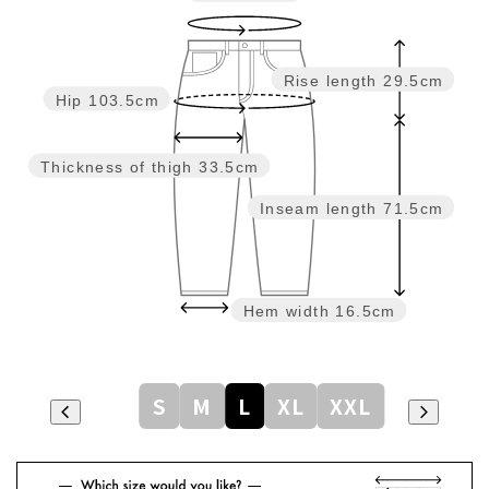
Rise length
29.5cm
Hip
103.5cm
Thickness of thigh
33.5cm
Inseam length
71.5cm
Hem width
16.5cm
S
M
L
XL
XXL