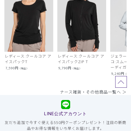
レディース:クールコア ア
レディース:クールコア ア
ジェラート
イスパックT
イスパックZIP T
コ:スムー
ーディガン
7,590
円
9,790
円
（税込）
（税込）
9,240
円
（税
ナース雑貨・その他商品一覧へ ＞
LINE公式アカウント
友だち追加で今すぐ使える550円クーポンプレゼント！注目の新商
品やお得な情報をいち早くお届けします。