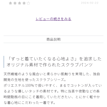
2024-02-22
ご購入者様
購入確認済み
レビューの続きをみる
年齢:
30代
身長:
156-160cm
体重:
56-60kg
少し大きめですが、当直にはちょうどいいと思います。
商品：
L10レディース:スクラブパンツ・リラクシング/
商品説明
ベージュ/XL
役に立った
1
「ずっと着ていたくなる心地よさ」を追求した
オリジナル素材で作られたスクラブパンツ
天然繊維のような風合いと柔らかい肌触りを実現した、独自
2024-01-24
開発の生地を使ったスクラブシリーズ。
sa様
ポリエステル100%で扱いやすく、まるでコットンが入ってい
購入確認済み
るような優しいタッチの素材です。特に当直や夜勤などの長
年齢:
40代
身長:
156-160cm
体重:
56-60kg
時間勤務の日にこそ着用していただきたい、とにかく軽やか
サイズ
な着心地にこだわった一着です。
カラーが好きで選びました。