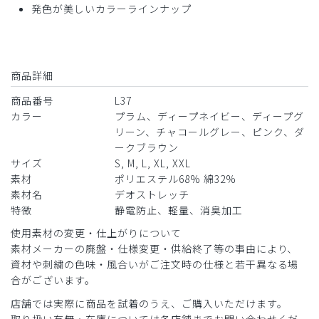
発色が美しいカラーラインナップ
2026-07-15
ご購入者様
購入確認済み
商品詳細
年齢:
30代
身長:
151-155cm
体重:
45kg以下
商品番号
L37
サイズ感
小さめ
大きめ
カラー
プラム、ディープネイビー、ディープグ
ストレッチ感
よく伸びる
伸びない
厚さ
とても薄い
厚い
リーン、チャコールグレー、ピンク、ダ
ークブラウン
着やすいが、シワになりやすいかなと思います。動きやすく
サイズ
S, M, L, XL, XXL
可愛いです！
素材
ポリエステル68% 綿32%
商品：
L37レディース:デオストレッチスクラブトップ
素材名
デオストレッチ
ス/チャコールグレー/M
特徴
静電防止、軽量、消臭加工
使用素材の変更・仕上がりについて
役に立った
0
素材メーカーの廃盤・仕様変更・供給終了等の事由により、
資材や刺繍の色味・風合いがご注文時の仕様と若干異なる場
合がございます。
店舗では実際に商品を試着のうえ、ご購入いただけます。
2026-07-15
取り扱い有無・在庫については各店舗までお問い合わせくだ