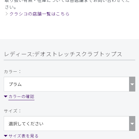
ご購入者様
さい。
購入確認済み
クラシコの店舗一覧はこちら
年齢:
30代
身長:
156-160cm
体重:
61-65kg
サイズ感
小さめ
大きめ
ストレッチ感
よく伸びる
伸びない
厚さ
とても薄い
厚い
他のレビューにもありましたが、商品名にストレッチと入っ
ているのに伸縮性が皆無です。期待外れでした。
レディース:デオストレッチスクラブトップス
商品：
L37レディース:デオストレッチスクラブトップ
ス/ディープネイビー/XL
カラー：
役に立った
0
カラーの確認
サイズ：
2026-06-24
ご購入者様
購入確認済み
年齢:
40代
身長:
161-165cm
体重:
51-55kg
サイズ表を見る