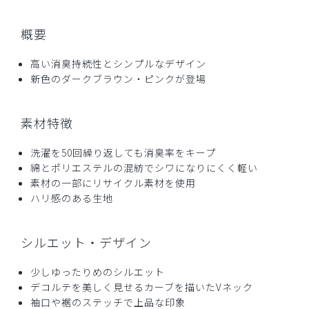
ご購入者様
購入確認済み
概要
年齢:
40代
身長:
156-160cm
体重:
46-50kg
サイズ感
小さめ
大きめ
高い消臭持続性とシンプルなデザイン
ストレッチ感
よく伸びる
伸びない
新色のダークブラウン・ピンクが登場
厚さ
とても薄い
厚い
お気に入りです
素材特徴
夏に着心地の良いユニフォームが欲しくて購入。綿混が良
い。ハリがあり、少しツヤのある生地感。通気性、肌触りも
洗濯を50回繰り返しても消臭率をキープ
良い。オススメはMサイズ、在庫がなくSサイズを購入。結
綿とポリエステルの混紡でシワになりにくく軽い
果的にはSサイズがちょうど良かった。ストレッチがほとん
素材の一部にリサイクル素材を使用
どないので、髪をセットすると着替えがしにくい、という点
ハリ感のある生地
で星4。
商品：
L37レディース:デオストレッチスクラブトップ
シルエット・デザイン
ス/チャコールグレー/S
少しゆったりめのシルエット
役に立った
0
デコルテを美しく見せるカーブを描いたVネック
袖口や裾のステッチで上品な印象