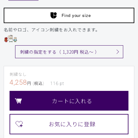
サイズ感
小さめ
大きめ
ストレッチ感
よく伸びる
伸びない
Find your size
厚さ
とても薄い
厚い
アルジネート、石膏の粉つくと洗わないと取れない。
名前やロゴ、アイコン刺繍をお入れできます。
商品：
L37レディース:デオストレッチスクラブトップ
ス/ディープグリーン/L
刺繍の指定をする（ 1,320円 税込〜 ）
役に立った
0
刺繍なし
4,258
円 (税込)
116
pt
2026-06-17
ご購入者様
購入確認済み
カートに入れる
年齢:
70代
身長:
161-165cm
体重:
51-55kg
サイズ感
小さめ
大きめ
ストレッチ感
よく伸びる
伸びない
厚さ
とても薄い
厚い
ストレッチ性があまりないのに「デオストレッチスクラブ」