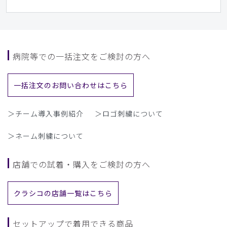
というネーミングはいかがなものでしょうか。綿混でさらり
としていて、これからの季節を快適に過ごせそうです。プラ
ム色も気に入りました。
商品：
L37レディース:デオストレッチスクラブトップ
病院等での一括注文をご検討の方へ
ス/プラム/L
役に立った
0
一括注文のお問い合わせはこちら
＞チーム導入事例紹介
＞ロゴ刺繍について
​1
​2
​3
​4
​5
​6
＞ネーム刺繍について
​7
​8
店舗での試着・購入をご検討の方へ
クラシコの店舗一覧はこちら
セットアップで着用できる商品