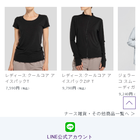
レディース:クールコア ア
レディース:クールコア ア
ジェラート
イスパックT
イスパックZIP T
コ:スムー
ーディガン
7,590
円
9,790
円
（税込）
（税込）
9,240
円
（税
ナース雑貨・その他商品一覧へ ＞
LINE公式アカウント