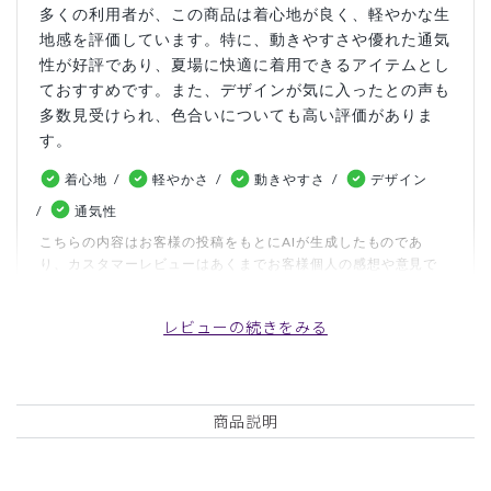
多くの利用者が、この商品は着心地が良く、軽やかな生
地感を評価しています。特に、動きやすさや優れた通気
性が好評であり、夏場に快適に着用できるアイテムとし
ておすすめです。また、デザインが気に入ったとの声も
多数見受けられ、色合いについても高い評価がありま
す。
着心地
軽やかさ
動きやすさ
デザイン
通気性
こちらの内容はお客様の投稿をもとにAIが生成したものであ
り、カスタマーレビューはあくまでお客様個人の感想や意見で
す。本サイトの公式な見解を示すものではありません。
レビューの続きをみる
日付順 ↓
評価順
いいね数順
写真・動画付き順
詳細フィルター
商品説明
2026-07-20