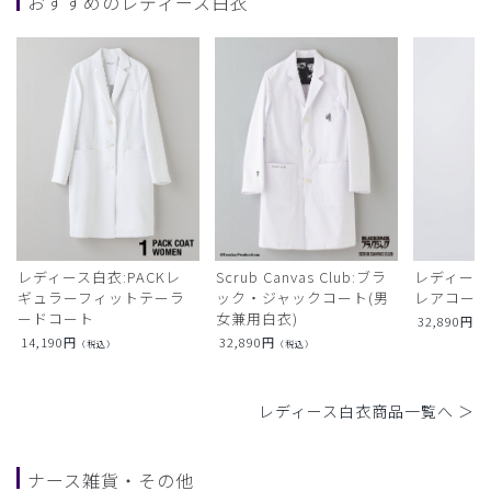
おすすめのレディース白衣
レディース白衣:PACKレ
Scrub Canvas Club:ブラ
レディース
ギュラーフィットテーラ
ック・ジャックコート(男
レアコー
ードコート
女兼用白衣)
32,890
円
（
14,190
円
32,890
円
（税込）
（税込）
レディース白衣商品一覧へ ＞
ナース雑貨・その他