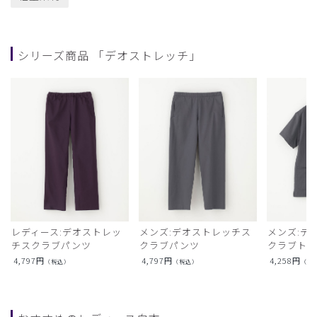
シリーズ商品 「デオストレッチ」
レディース:デオストレッ
メンズ:デオストレッチス
メンズ:デ
チスクラブパンツ
クラブパンツ
クラブト
4,797
円
4,797
円
4,258
円
（税込）
（税込）
（税