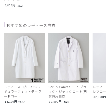
6,853
円
（税込）
おすすめのレディース白衣
レディース白衣:PACKレ
Scrub Canvas Club:ブラ
レディース
ギュラーフィットテーラ
ック・ジャックコート(男
レアコー
ードコート
女兼用白衣)
32,890
円
（
14,190
円
32,890
円
（税込）
（税込）