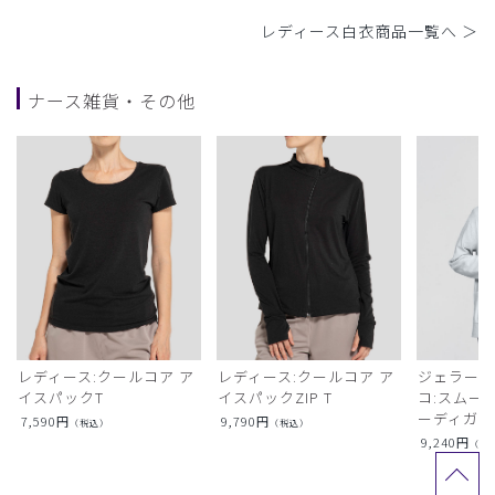
レディース白衣商品一覧へ ＞
ナース雑貨・その他
レディース:クールコア ア
レディース:クールコア ア
ジェラート
イスパックT
イスパックZIP T
コ:スムー
ーディガン
7,590
円
9,790
円
（税込）
（税込）
9,240
円
（税