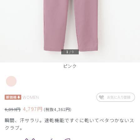
1
/
9
ピンク
WOMEN
4,797円
6,853円
(税抜4,361円)
瞬間、汗サラリ。速乾機能ですぐに乾いてベタつかないス
クラブ。