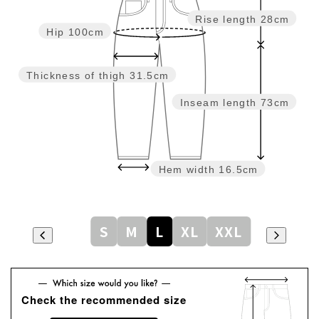
Rise length
28cm
Hip
100cm
Thickness of thigh
31.5cm
Inseam length
73cm
Hem width
16.5cm
S
M
L
XL
XXL
Check the recommended size