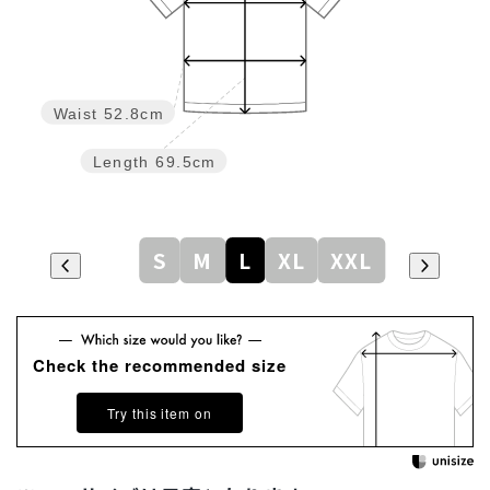
Waist
52.8cm
Length
69.5cm
S
M
L
XL
XXL
Check the recommended size
Try this item on