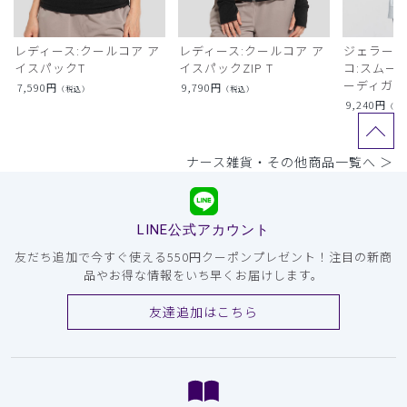
レディース:クールコア ア
レディース:クールコア ア
ジェラート
イスパックT
イスパックZIP T
コ:スムー
ーディガン
7,590
円
9,790
円
（税込）
（税込）
9,240
円
（税
ナース雑貨・その他商品一覧へ ＞
LINE公式アカウント
友だち追加で今すぐ使える550円クーポンプレゼント！注目の新商
品やお得な情報をいち早くお届けします。
友達追加はこちら