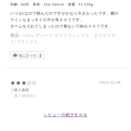
年齢:
60代
身長:
156-160cm
体重:
51-55kg
いつもLなので頼んだのですがかなり大きかったです。横の
ラインもまっすぐの方が良さそうです。
ネームを入れてしまったので着ないで終わりそうです。
商品：
L55レディース:スクラブトップス・ダブルクロ
ス/ブラック/L
役に立った
2
2024-12-08
ご購入者様
購入確認済み
年齢:
30代
身長:
151-155cm
体重:
46-50kg
デザインは素敵ですが...
レビューの続きをみる
生地が思いのほか薄いので、これ1枚では着れません。下着
がそのまま写ってしまい、驚きました。中敷を着ないと着る