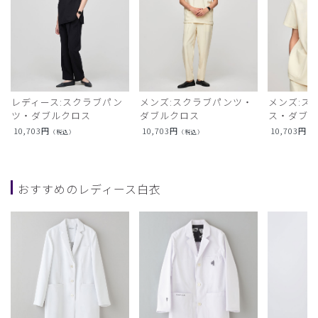
レディース:スクラブパン
メンズ:スクラブパンツ・
メンズ:ス
ツ・ダブルクロス
ダブルクロス
ス・ダブ
10,703
円
10,703
円
10,703
円
（税込）
（税込）
（
おすすめのレディース白衣