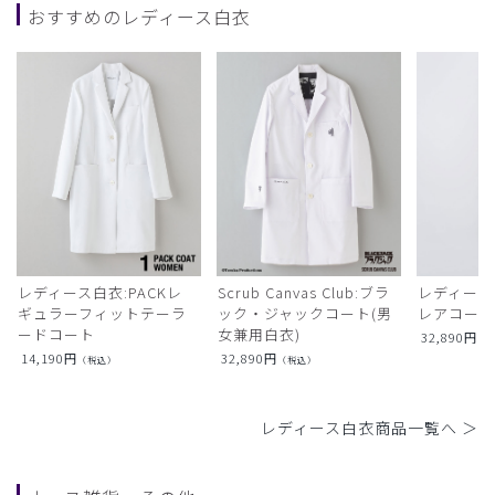
おすすめのレディース白衣
レディース白衣:PACKレ
Scrub Canvas Club:ブラ
レディース
ギュラーフィットテーラ
ック・ジャックコート(男
レアコー
ードコート
女兼用白衣)
32,890
円
（
14,190
円
32,890
円
（税込）
（税込）
レディース白衣商品一覧へ ＞