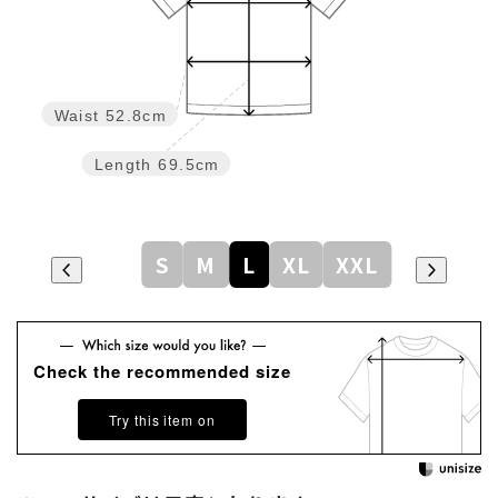
Waist
52.8cm
Length
69.5cm
S
M
L
XL
XXL
Check the recommended size
Try this item on