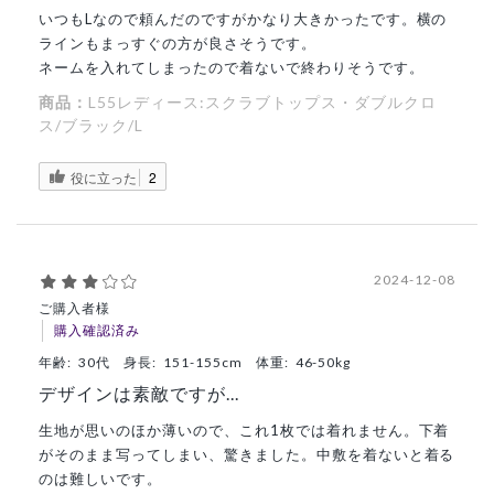
いつもLなので頼んだのですがかなり大きかったです。横の
ラインもまっすぐの方が良さそうです。
ネームを入れてしまったので着ないで終わりそうです。
商品：
L55レディース:スクラブトップス・ダブルクロ
ス/ブラック/L
役に立った
2
2024-12-08
ご購入者様
購入確認済み
年齢:
30代
身長:
151-155cm
体重:
46-50kg
デザインは素敵ですが...
生地が思いのほか薄いので、これ1枚では着れません。下着
がそのまま写ってしまい、驚きました。中敷を着ないと着る
のは難しいです。