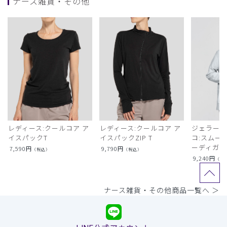
ナース雑貨・その他
レディース:クールコア ア
レディース:クールコア ア
ジェラート
イスパックT
イスパックZIP T
コ:スムー
ーディガン
7,590
円
9,790
円
（税込）
（税込）
9,240
円
（税
ナース雑貨・その他商品一覧へ ＞