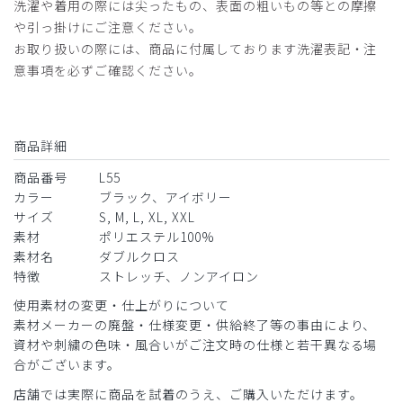
洗濯や着用の際には尖ったもの、表面の粗いもの等との摩擦
や引っ掛けにご注意ください。
お取り扱いの際には、商品に付属しております洗濯表記・注
意事項を必ずご確認ください。
商品詳細
商品番号
L55
カラー
ブラック、アイボリー
サイズ
S, M, L, XL, XXL
素材
ポリエステル100%
素材名
ダブルクロス
特徴
ストレッチ、ノンアイロン
使用素材の変更・仕上がりについて
素材メーカーの廃盤・仕様変更・供給終了等の事由により、
資材や刺繍の色味・風合いがご注文時の仕様と若干異なる場
合がございます。
店舗では実際に商品を試着のうえ、ご購入いただけます。