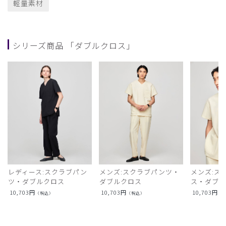
軽量素材
シリーズ商品 「ダブルクロス」
レディース:スクラブパン
メンズ:スクラブパンツ・
メンズ:ス
ツ・ダブルクロス
ダブルクロス
ス・ダブ
10,703
円
10,703
円
10,703
円
（税込）
（税込）
（