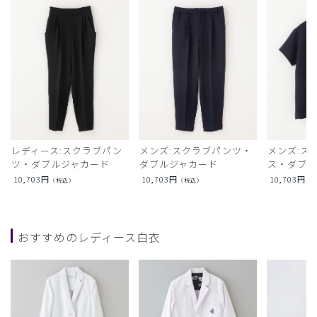
レディース:スクラブパン
メンズ:スクラブパンツ・
メンズ:ス
ツ・ダブルジャカード
ダブルジャカード
ス・ダブル
10,703
円
10,703
円
10,703
円
（税込）
（税込）
（
おすすめのレディース白衣