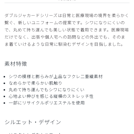
2026-06-01
ダブルジャカードシリーズは日常と医療現場の境界を柔らかく
John様
繋ぐ、新しいユニフォームの提案です。シワになりにくいの
購入確認済み
で、丸めて持ち運んでも美しい状態で着用できます。医療現場
年齢:
50代
身長:
161-165cm
体重:
66-70kg
だけでなく、出張や個人宅への訪問などの外出でも、そのま
サイズ感
小さめ
大きめ
ま着ていけるような日常に馴染むデザインを目指しました。
ストレッチ感
よく伸びる
伸びない
厚さ
とても薄い
厚い
ポケットかない
素材特徴
まさかポケットがないスクラブとは思わず。
シワの模様と膨らみが上品なフクレ二重織素材
ポケットは必須でファッション性を重視しすぎ。残念です。
なめらかで柔らかい肌触り
高い買い物をしてしまった。
丸めて持ち運んでもシワになりにくい
商品：
L59レディース:スクラブトップス・ダブルジャカ
心地よい伸びを感じる縦横のストレッチ性
ード/ディープネイビー/XL
一部にリサイクルポリエステルを使用
役に立った
0
シルエット・デザイン