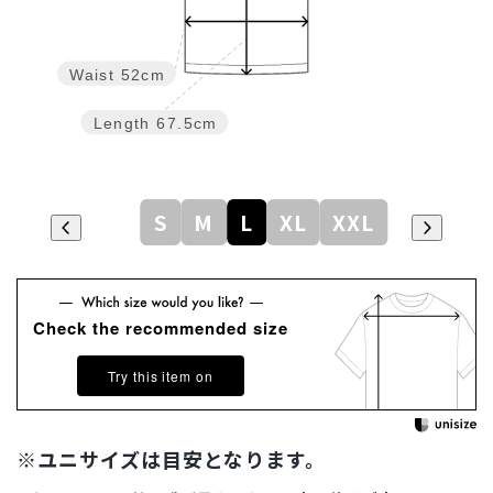
Waist
52cm
Length
67.5cm
S
M
L
XL
XXL
Check the recommended size
Try this item on
※ユニサイズは目安となります。