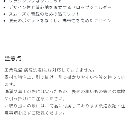
リラクシングなシルエット
デザイン性と着心地を両立するドロップショルダー
2026-05-27
スムーズな着脱のための脇スリット
ご購入者様
腰元のポケットをなくし、携帯性を高めたデザイン
購入確認済み
サイズ感
小さめ
大きめ
ストレッチ感
よく伸びる
伸びない
厚さ
とても薄い
厚い
着心地はよく、廃盤は残念。カラーが少ないのがよくない、
注意点
ベージュが欲しいです。
商品：
L59レディース:スクラブトップス・ダブルジャカ
工業洗濯(病院洗濯)には対応しておりません。
ード/ブラック/M
素材の特性上、引っ掛け・引っ掛かりやすい性質を持ってい
ます。
役に立った
0
洗濯や着用の際には尖ったもの、表面の粗いもの等との摩擦
や引っ掛けにご注意ください。
お取り扱いの際には、商品に付属しております洗濯表記・注
意事項を必ずご確認ください。