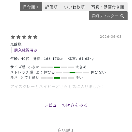
日付順 ↓
評価順
いいね数順
写真・動画付き順
詳細フィルター
2026-06-03
鬼嫁様
購入確認済み
年齢:
40代
身長:
166-170cm
体重:
61-65kg
サイズ感
小さめ
大きめ
ストレッチ感
よく伸びる
伸びない
厚さ
とても薄い
厚い
アイスグレーとネイビーどちらも気に入りました！
商品：
L59レディース:スクラブトップス・ダブルジャカ
ード/ディープネイビー/L
レビューの続きをみる
役に立った
0
商品説明