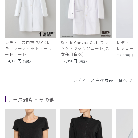
レディース白衣:PACKレ
Scrub Canvas Club:ブラ
レディース
ギュラーフィットテーラ
ック・ジャックコート(男
レアコー
ードコート
女兼用白衣)
32,890
円
（
14,190
円
32,890
円
（税込）
（税込）
レディース白衣商品一覧へ ＞
ナース雑貨・その他