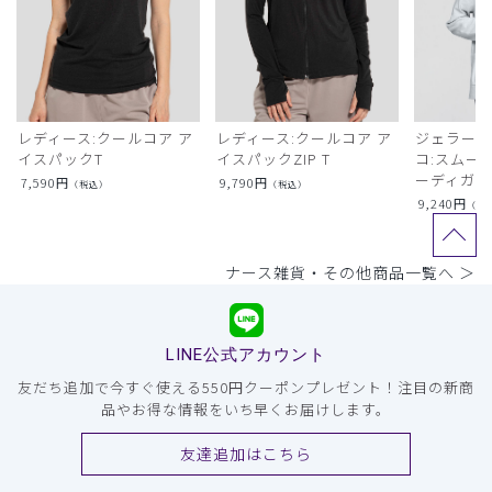
レディース:クールコア ア
レディース:クールコア ア
ジェラート
イスパックT
イスパックZIP T
コ:スムー
ーディガン
7,590
円
9,790
円
（税込）
（税込）
9,240
円
（税
ナース雑貨・その他商品一覧へ ＞
LINE公式アカウント
友だち追加で今すぐ使える550円クーポンプレゼント！注目の新商
品やお得な情報をいち早くお届けします。
友達追加はこちら