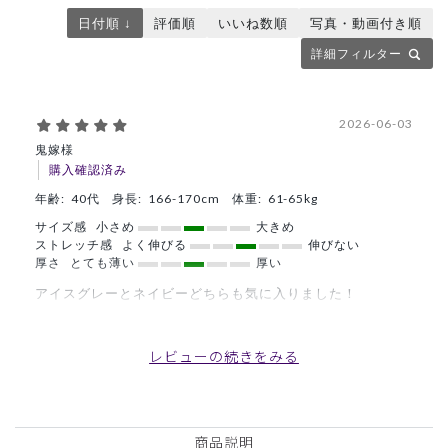
日付順 ↓
評価順
いいね数順
写真・動画付き順
詳細フィルター
2026-06-03
鬼嫁様
購入確認済み
年齢:
40代
身長:
166-170cm
体重:
61-65kg
サイズ感
小さめ
大きめ
ストレッチ感
よく伸びる
伸びない
厚さ
とても薄い
厚い
アイスグレーとネイビーどちらも気に入りました！
商品：
L59レディース:スクラブトップス・ダブルジャカ
ード/ディープネイビー/L
レビューの続きをみる
役に立った
0
商品説明