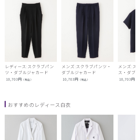
レディース:スクラブパン
メンズ:スクラブパンツ・
メンズ:ス
ツ・ダブルジャカード
ダブルジャカード
ス・ダブル
10,703
円
10,703
円
10,703
円
（税込）
（税込）
（
おすすめのレディース白衣