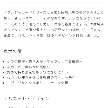
2026-06-01
ダブルジャカードシリーズは日常と医療現場の境界を柔らかく
John様
繋ぐ、新しいユニフォームの提案です。シワになりにくいの
購入確認済み
で、丸めて持ち運んでも美しい状態で着用できます。医療現場
年齢:
50代
身長:
161-165cm
体重:
66-70kg
だけでなく、出張や個人宅への訪問などの外出でも、そのま
サイズ感
小さめ
大きめ
ま着ていけるような日常に馴染むデザインを目指しました。
ストレッチ感
よく伸びる
伸びない
厚さ
とても薄い
厚い
ポケットかない
素材特徴
まさかポケットがないスクラブとは思わず。
シワの模様と膨らみが上品なフクレ二重織素材
ポケットは必須でファッション性を重視しすぎ。残念です。
なめらかで柔らかい肌触り
高い買い物をしてしまった。
丸めて持ち運んでもシワになりにくい
商品：
L59レディース:スクラブトップス・ダブルジャカ
心地よい伸びを感じる縦横のストレッチ性
ード/ディープネイビー/XL
一部にリサイクルポリエステルを使用
役に立った
0
シルエット・デザイン