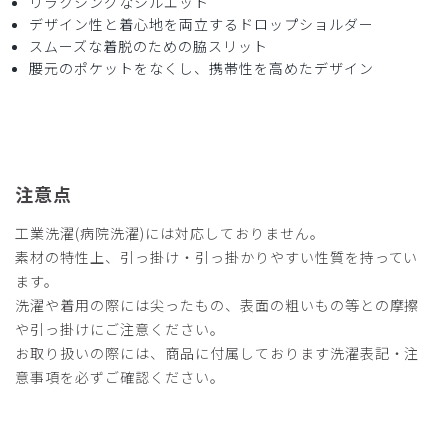
リラクシングなシルエット
デザイン性と着心地を両立するドロップショルダー
2026-05-27
スムーズな着脱のための脇スリット
ご購入者様
腰元のポケットをなくし、携帯性を高めたデザイン
購入確認済み
サイズ感
小さめ
大きめ
ストレッチ感
よく伸びる
伸びない
厚さ
とても薄い
厚い
着心地はよく、廃盤は残念。カラーが少ないのがよくない、
注意点
ベージュが欲しいです。
商品：
L59レディース:スクラブトップス・ダブルジャカ
工業洗濯(病院洗濯)には対応しておりません。
ード/ブラック/M
素材の特性上、引っ掛け・引っ掛かりやすい性質を持ってい
ます。
役に立った
0
洗濯や着用の際には尖ったもの、表面の粗いもの等との摩擦
や引っ掛けにご注意ください。
お取り扱いの際には、商品に付属しております洗濯表記・注
意事項を必ずご確認ください。