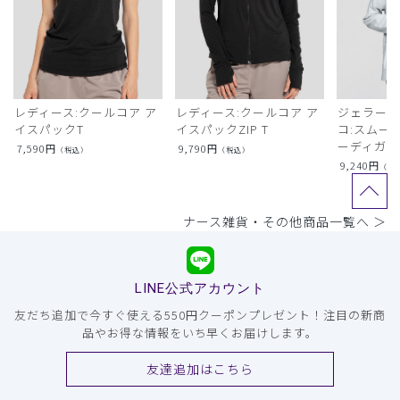
レディース:クールコア ア
レディース:クールコア ア
ジェラート
イスパックT
イスパックZIP T
コ:スムー
ーディガン
7,590
円
9,790
円
（税込）
（税込）
9,240
円
（税
ナース雑貨・その他商品一覧へ ＞
LINE公式アカウント
友だち追加で今すぐ使える550円クーポンプレゼント！注目の新商
品やお得な情報をいち早くお届けします。
友達追加はこちら