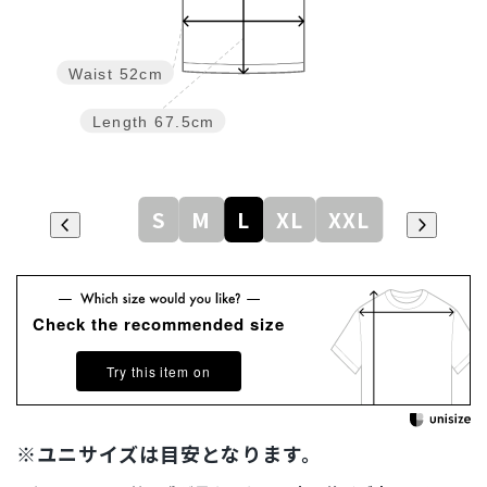
Waist
52cm
Length
67.5cm
S
M
L
XL
XXL
Check the recommended size
Try this item on
※ユニサイズは目安となります。