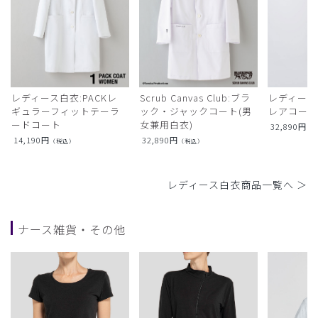
レディース白衣:PACKレ
Scrub Canvas Club:ブラ
レディース
ギュラーフィットテーラ
ック・ジャックコート(男
レアコー
ードコート
女兼用白衣)
32,890
円
（
14,190
円
32,890
円
（税込）
（税込）
レディース白衣商品一覧へ ＞
ナース雑貨・その他