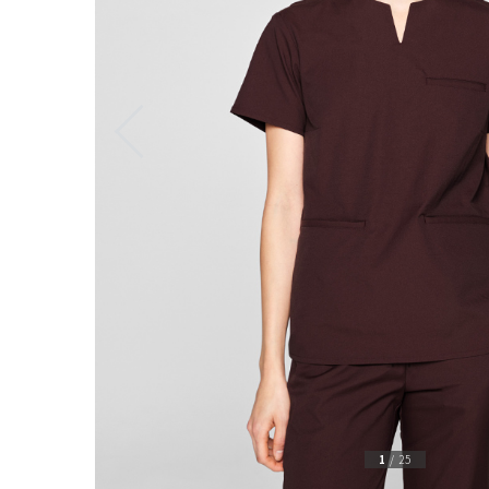
1
/
25