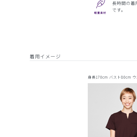
長時間の着
です。
着用イメージ
身長170cm バスト80cm 