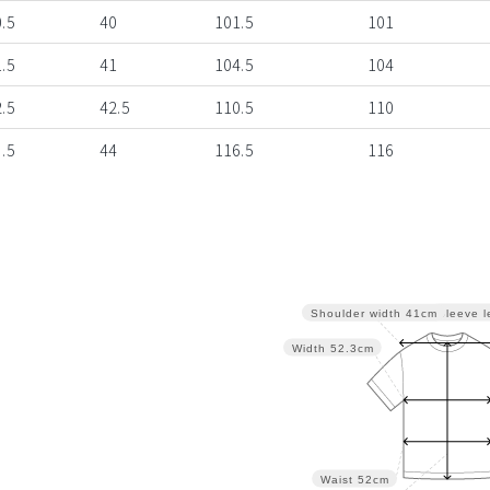
.5
40
101.5
101
.5
41
104.5
104
.5
42.5
110.5
110
.5
44
116.5
116
Sleeve l
Shoulder width
41cm
Width
52.3cm
Waist
52cm