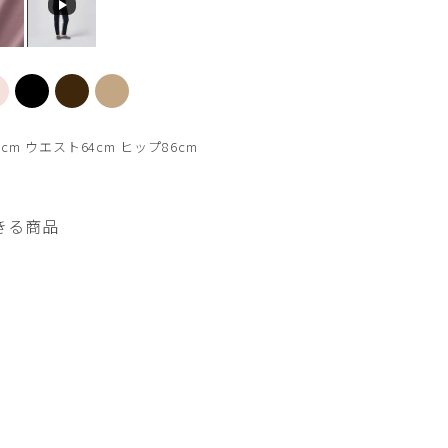
イズ 着用パンツ L62
チャコールグレー モデル身
cm ウエスト64cm ヒップ86cm
きる商品