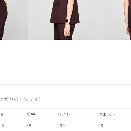
上がりの寸法です）
着丈
肩幅
バスト
ウエスト
.5
39
98.5
98