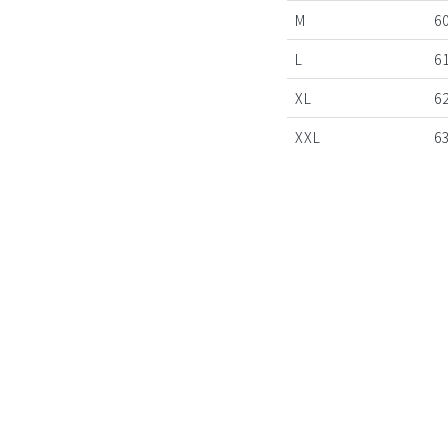
M
60
L
61
XL
62
XXL
63