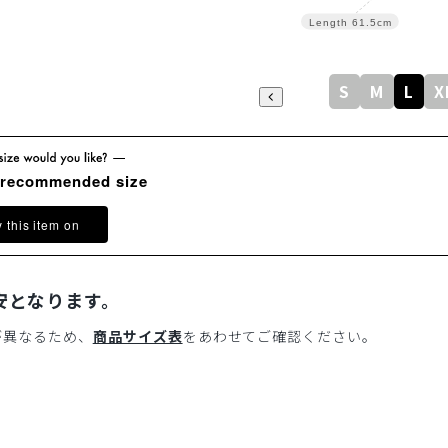
Length
61.5cm
S
M
L
X
 recommended size
y this item on
安となります。
が異なるため、
商品サイズ表
をあわせてご確認ください。