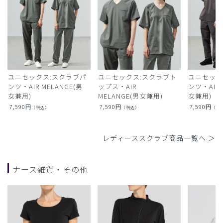
ユニセックス:スクラブパ
ユニセックス:スクラブト
ユニセック
ンツ・AIR MELANGE(男
ップス・AIR
ンツ・AIR L
女兼用)
MELANGE(男女兼用)
女兼用)
7,590
円
7,590
円
7,590
円
（税込）
（税込）
（税
レディーススクラブ商品一覧へ ＞
ナース雑貨・その他