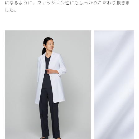
になるように、ファッション性にもしっかりこだわり抜きま
商品：
M07レディース白衣:ライトドクターコート/白/S
した。
役に立った
0
2026-06-26
マナ様
購入確認済み
年齢:
50代
身長:
156-160cm
体重:
51-55kg
サイズ感
小さめ
大きめ
ストレッチ感
よく伸びる
伸びない
厚さ
とても薄い
厚い
とても素敵な白衣でした。ドクターも大満足で、周囲のスタ
ッフからの評価も上々です。がっちりマンデーを見ててよか
ったです。
商品：
M07レディース白衣:ライトドクターコート/白/L