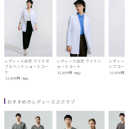
レディース白衣:ライトダ
レディース白衣:ライトシ
レディース
ブルベントショートコー
ョートコート
レアコー
ト
32,890
円
32,890
円
（税込）
（
32,890
円
（税込）
おすすめのレディーススクラブ