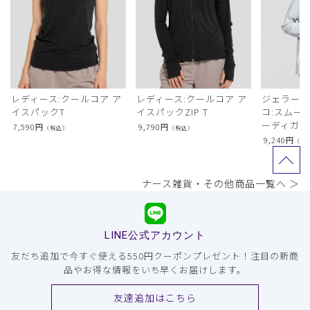
レディース:クールコア ア
レディース:クールコア ア
ジェラート
イスパックT
イスパックZIP T
コ:スムー
ーディガン
7,590
円
9,790
円
（税込）
（税込）
9,240
円
（税
ナース雑貨・その他商品一覧へ ＞
LINE公式アカウント
友だち追加で今すぐ使える550円クーポンプレゼント！注目の新商
品やお得な情報をいち早くお届けします。
友達追加はこちら