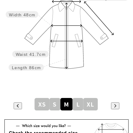
Width
48cm
Waist
41.7cm
Length
86cm
XS
S
M
L
XL
Check the recommended size