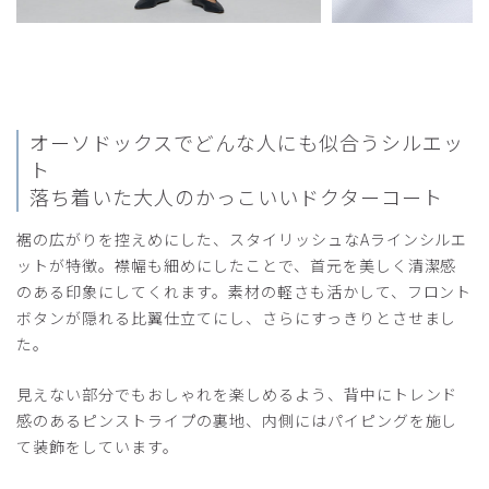
役に立った
0
2025-07-21
オーソドックスでどんな人にも似合うシルエッ
11月の薔薇様
購入確認済み
ト
落ち着いた大人のかっこいいドクターコート
年齢:
70代
身長:
161-165cm
体重:
61-65kg
残念な比翼仕立て
裾の広がりを控えめにした、スタイリッシュなAラインシルエ
ットが特徴。襟幅も細めにしたことで、首元を美しく清潔感
軽く上質な生地でスッキリしたデザインで、機能的で美しい
コートです。フォーマル感を狙って比翼仕立てがされていま
のある印象にしてくれます。素材の軽さも活かして、フロント
すか、表に比翼の補強の縫い目がくっきり出て、残念です。
ボタンが隠れる比翼仕立てにし、さらにすっきりとさせまし
た。
商品：
M07レディース白衣:ライトドクターコート/
白/XL
見えない部分でもおしゃれを楽しめるよう、背中にトレンド
感のあるピンストライプの裏地、内側にはパイピングを施し
役に立った
0
て装飾をしています。