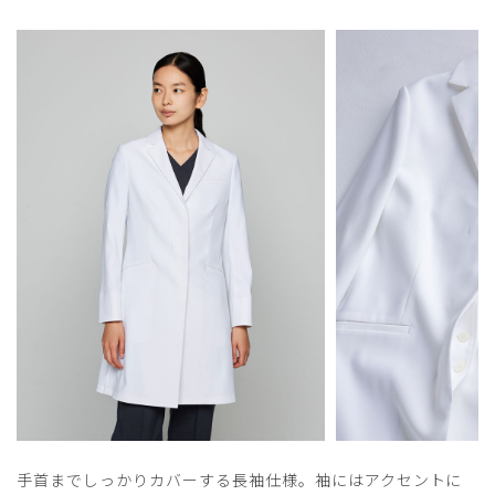
2025-03-31
ご購入者様
購入確認済み
年齢:
60代
身長:
161-165cm
体重:
51-55kg
評価
退職時のプレゼントのため、その後の評価を聞いて居ませ
ん。
商品：
M07レディース白衣:ライトドクターコート/白/L
役に立った
0
​1
​2
​3
​4
手首までしっかりカバーする長袖仕様。袖にはアクセントに