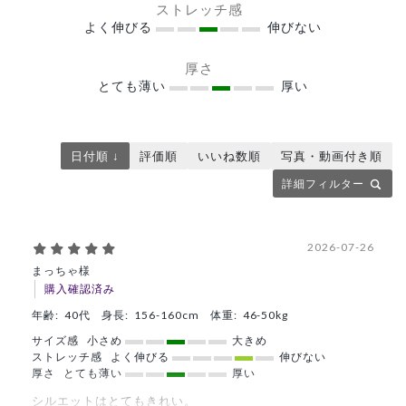
ストレッチ感
よく伸びる
伸びない
厚さ
とても薄い
厚い
日付順 ↓
評価順
いいね数順
写真・動画付き順
詳細フィルター
2026-07-26
まっちゃ様
購入確認済み
年齢:
40代
身長:
156-160cm
体重:
46-50kg
サイズ感
小さめ
大きめ
ストレッチ感
よく伸びる
伸びない
厚さ
とても薄い
厚い
シルエットはとてもきれい。