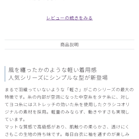
細身な方だが、少し上半身はきつめ。
レビューの続きをみる
丈はもう少し短めの長さでもいいと思う。
商品：
M07レディース白衣:ライトドクターコート/白/M
役に立った
0
商品説明
風を纏ったかのような軽い着用感
2026-07-02
人気シリーズにシンプルな型が新登場
まっつ様
購入確認済み
まるで羽織っていないような「軽さ」がこのシリーズの最大の
年齢:
60代
身長:
151-155cm
体重:
45kg以下
特徴です。糸の内部が空洞になった中空糸をタテ糸に、対し
てヨコ糸にはストレッチの効いた糸を使用したクラシコオリ
サイズ感
小さめ
大きめ
ストレッチ感
よく伸びる
伸びない
ジナルの素材を採用。軽量のみならず、動きやすさも実現し
厚さ
とても薄い
厚い
ています。
生地はしっかりしている割に涼しいです。クーラーが苦手な
マットな質感で高級感があり、肌触りの柔らかさ、透けにく
ので丁度よい感じです。隠しボタンでスッキリ見え、スタイ
さもこの生地の持ち味です。毎日白衣に袖を通すのが楽しみ
ルも満足です。