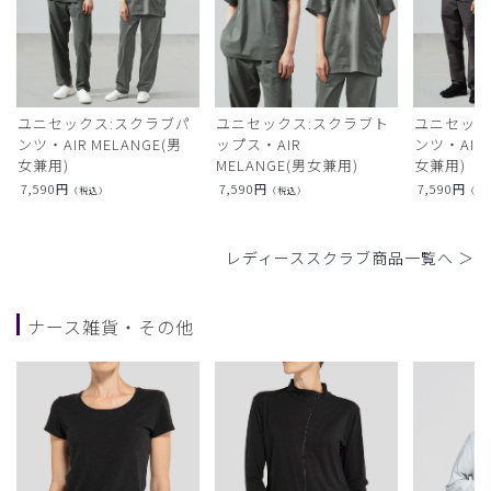
ユニセックス:スクラブパ
ユニセックス:スクラブト
ユニセック
ンツ・AIR MELANGE(男
ップス・AIR
ンツ・AIR L
女兼用)
MELANGE(男女兼用)
女兼用)
7,590
円
7,590
円
7,590
円
（税込）
（税込）
（税
レディーススクラブ商品一覧へ ＞
ナース雑貨・その他