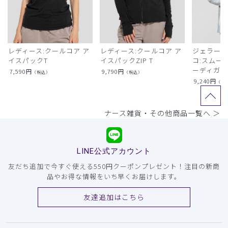
レディース:クールコア ア
レディース:クールコア ア
ジェラート
イスパックT
イスパックZIP T
コ:スムー
ーディガン
7,590
円
9,790
円
（税込）
（税込）
9,240
円
（税
ナース雑貨・その他商品一覧へ ＞
LINE公式アカウント
友だち追加で今すぐ使える550円クーポンプレゼント！注目の新商
品やお得な情報をいち早くお届けします。
友達追加はこちら