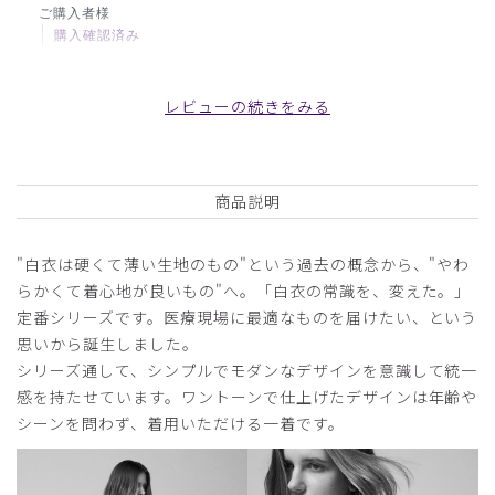
ご購入者様
購入確認済み
年齢:
50代
身長:
151-155cm
体重:
51-55kg
シワがよりにくく、スタイルもそれなりにきまってよかっ
レビューの続きをみる
た。
商品：
M10レディース白衣:アーバンショートコート/
白/L
商品説明
役に立った
0
"白衣は硬くて薄い生地のもの"という過去の概念から、"やわ
らかくて着心地が良いもの"へ。「白衣の常識を、変えた。」
定番シリーズです。医療現場に最適なものを届けたい、という
2025-03-10
思いから誕生しました。
ご購入者様
シリーズ通して、シンプルでモダンなデザインを意識して統一
購入確認済み
感を持たせています。ワントーンで仕上げたデザインは年齢や
シーンを問わず、着用いただける一着です。
年齢:
50代
身長:
166-170cm
体重:
61-65kg
おすすめサイズはLでしたがXLを購入しましたが、サイズ感
はちょうどでした。着心地もよく、シンプルなデザインで大