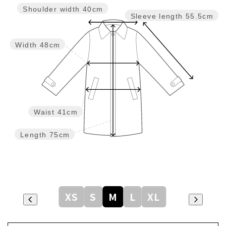
Shoulder width
40cm
Sleeve length
55.5cm
Width
48cm
Waist
41cm
Length
75cm
XS
S
M
L
XL