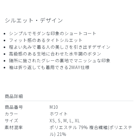
役に立った
0
シルエット・デザイン
2024-07-31
シンプルでモダンな印象のショートコート
m様
フィット感のあるタイトシルエット
購入確認済み
程よい丸みで着る人の美しさを引き出すデザイン
年齢:
30代
身長:
161-165cm
体重:
51-55kg
高級感のある生地に合わせた水牛調のボタン
随所に施されたグレーの裏地でマニッシュな印象
レビュー
袖は折り返しても着用できる2WAY仕様
シルエットもよく問題なかったです。
インナーにきたスクラブが少し中でよれます。
商品：
M10レディース白衣:アーバンショートコート/
白/M
商品詳細
商品番号
M10
役に立った
0
カラー
ホワイト
サイズ
XS, S, M, L, XL
素材混率
ポリエステル 79% 複合繊維(ポリエステ
​1
​2
ル) 21%