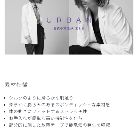
変気に入りました。
ショートコートのシルエットを崩さず着用するには、ゆとり
のあるスクラブなどは若干不向きな気がします。
商品：
M10レディース白衣:アーバンショートコート/
白/XL
役に立った
0
2024-08-03
素材特徴
ご購入者様
購入確認済み
シルクのように滑らかな肌触り
年齢:
30代
身長:
161-165cm
体重:
51-55kg
柔らかく膨らみのあるスポンディッシュな素材感
シルエットがとても綺麗で気に入っています
体の動きにフィットするストレッチ性
商品：
M10レディース白衣:アーバンショートコート/
お手入れが簡単な高い機能性を付与
白/M
部分的に施した放電テープで静電気の発生を軽減