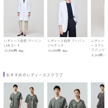
レディース白衣:アーバン
レディース白衣:アーバン
レディース
LABコート
ジャケット
ースフレア
ブパンツ)
32,890
円
32,890
円
（税込）
（税込）
9,163
円
（税
おすすめのレディーススクラブ