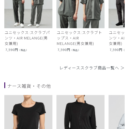
ユニセックス:スクラブパ
ユニセックス:スクラブト
ユニセック
ンツ・AIR MELANGE(男
ップス・AIR
ンツ・AIR L
女兼用)
MELANGE(男女兼用)
女兼用)
7,590
円
7,590
円
7,590
円
（税込）
（税込）
（税
レディーススクラブ商品一覧へ ＞
ナース雑貨・その他