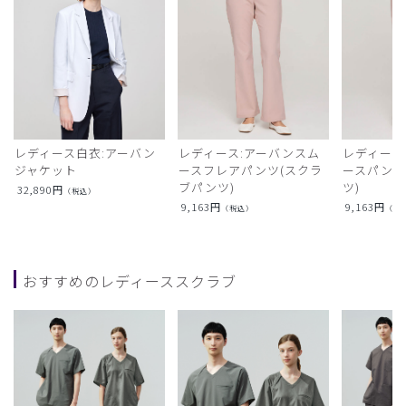
レディース白衣:アーバン
レディース:アーバンスム
レディース
ジャケット
ースフレアパンツ(スクラ
ースパンツ
ブパンツ)
ツ)
32,890
円
（税込）
9,163
円
9,163
円
（税込）
（税
おすすめのレディーススクラブ