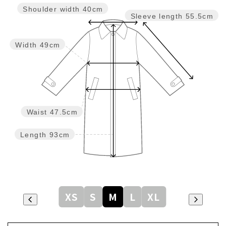
Shoulder width
40cm
Sleeve length
55.5cm
Width
49cm
Waist
47.5cm
Length
93cm
XS
S
M
L
XL