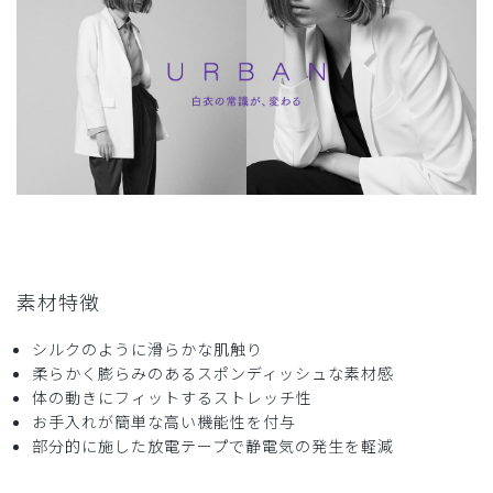
役に立った
0
2025-10-10
ご購入者様
購入確認済み
年齢:
70代
身長:
156-160cm
体重:
46-50kg
綺麗な白さを保ってます
以前、同じ型のものを購入しましたが、後ろのベントが裂け
素材特徴
てしまい、再度購入しました。
ゆったり目のサイズで、下半身太めの自分にも合っていま
シルクのように滑らかな肌触り
す。
柔らかく膨らみのあるスポンディッシュな素材感
長年使用しても生地の表面が毛羽立つことなく、シワにもな
体の動きにフィットするストレッチ性
りにくく、綺麗な状態でした。
お手入れが簡単な高い機能性を付与
商品：
M11レディース白衣:アーバンLABコート/白/M
部分的に施した放電テープで静電気の発生を軽減