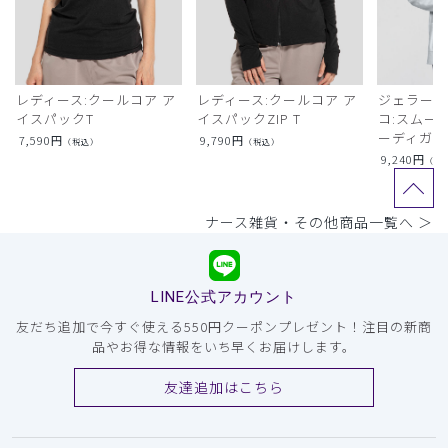
レディース:クールコア ア
レディース:クールコア ア
ジェラート
イスパックT
イスパックZIP T
コ:スムー
ーディガン
7,590
円
9,790
円
（税込）
（税込）
9,240
円
（税
ナース雑貨・その他商品一覧へ ＞
LINE公式アカウント
友だち追加で今すぐ使える550円クーポンプレゼント！注目の新商
品やお得な情報をいち早くお届けします。
友達追加はこちら