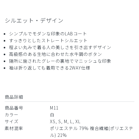
役に立った
0
シルエット・デザイン
2025-07-23
シンプルでモダンな印象のLABコート
M様
すっきりとしたストレートシルエット
購入確認済み
程よい丸みで着る人の美しさを引き出すデザイン
年齢:
50代
身長:
161-165cm
体重:
51-55kg
高級感のある生地に合わせた水牛調のボタン
随所に施されたグレーの裏地でマニッシュな印象
３つボタンの方がしっくりくるのと、少し生地があつけれど
袖は折り返しても着用できる2WAY仕様
シワになりにくく、高級な感じはあり
商品：
M11レディース白衣:アーバンLABコート/白/L
役に立った
0
商品詳細
商品番号
M11
カラー
白
​1
​2
サイズ
XS, S, M, L, XL
素材混率
ポリエステル 79% 複合繊維(ポリエステ
ル) 21%