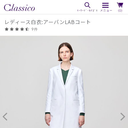
（0）
レディース白衣:アーバンLABコート
9件