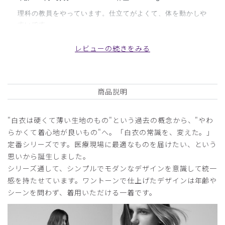
理科の教員をやっています。仕立てがよくて、体を動かしや
すいです。
商品：
M11レディース白衣:アーバンLABコート/白/XL
レビューの続きをみる
役に立った
0
商品説明
2025-12-01
"白衣は硬くて薄い生地のもの"という過去の概念から、"やわ
もりこ様
らかくて着心地が良いもの"へ。「白衣の常識を、変えた。」
購入確認済み
定番シリーズです。医療現場に最適なものを届けたい、という
年齢:
40代
身長:
151-155cm
体重:
46-50kg
思いから誕生しました。
よかった
シリーズ通して、シンプルでモダンなデザインを意識して統一
かっこいいです
感を持たせています。ワントーンで仕上げたデザインは年齢や
生地もいいので
シーンを問わず、着用いただける一着です。
また注文したいです
商品：
M11レディース白衣:アーバンLABコート/白/M