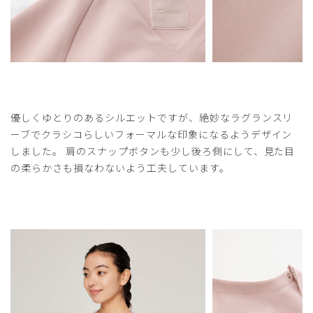
商品：
O12レディース:アーバンプルオーバースクラブ/
ベビーピンク/M
役に立った
0
優しくゆとりのあるシルエットですが、絶妙なラグランスリ
2025-04-01
ーブでクラシコらしいフォーマルな印象になるようデザイン
ご購入者様
しました。 肩のスナップボタンも少し後ろ側にして、見た目
購入確認済み
の柔らかさも損なわないよう工夫しています。
年齢:
40代
身長:
161-165cm
体重:
56-60kg
着心地がよく、動きやすいです。肩幅があるのでこの肩の形
だととっても嬉しいです。欲を言えば、もう少しゆとりがあ
るといいかな。
商品：
O12レディース:アーバンプルオーバースクラブ/
ネイビー/L
役に立った
0