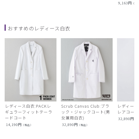
9,163
円
（税
おすすめのレディース白衣
レディース白衣:PACKレ
Scrub Canvas Club:ブラ
レディース
ギュラーフィットテーラ
ック・ジャックコート(男
レアコー
ードコート
女兼用白衣)
32,890
円
（
14,190
円
32,890
円
（税込）
（税込）