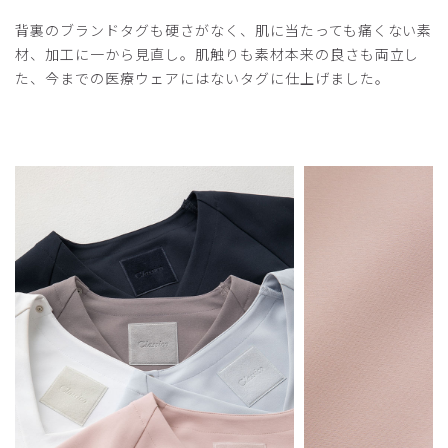
2025-06-29
背裏のブランドタグも硬さがなく、肌に当たっても痛くない素
sami様
材、加工に一から見直し。肌触りも素材本来の良さも両立し
購入確認済み
た、今までの医療ウェアにはないタグに仕上げました。
年齢:
50代
身長:
151-155cm
体重:
46-50kg
夏に買ったので少し他のスクラブと比べたら暑いです。
色やシルエットは良かったです。
商品：
O12レディース:アーバンプルオーバースクラブ/
グレートープ/S
役に立った
2
2025-04-12
ご購入者様
購入確認済み
年齢:
50代
身長:
156-160cm
体重:
56-60kg
デザインがオシャレでかつ、着心地が良いです。