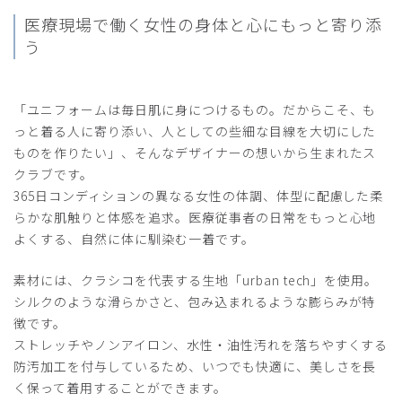
2026-05-07
医療現場で働く女性の
身体と心にもっと寄り添
こば様
う
購入確認済み
年齢:
50代
身長:
151-155cm
体重:
45kg以下
サイズ感
小さめ
大きめ
「ユニフォームは毎日肌に身につけるもの。だからこそ、も
ストレッチ感
よく伸びる
伸びない
っと着る人に寄り添い、人としての些細な目線を大切にした
厚さ
とても薄い
厚い
ものを作りたい」、そんなデザイナーの想いから生まれたス
スクラブは首回りの空き具合、そで口の空きが気になるとこ
クラブです。
ろでしたが、サイズ感がとても良い。生地は張りがあって厚
365日コンディションの異なる女性の体調、体型に配慮した柔
手、透けません。ポケットが胸にないけど、オーガナイザー
らかな肌触りと体感を追求。医療従事者の日常をもっと心地
を使えば問題ないし、腰まわりにあるのも新鮮です。何よ
よくする、自然に体に馴染む一着です。
り、色味がお気に入りです。
商品：
O12レディース:アーバンプルオーバースクラブ/
素材には、クラシコを代表する生地「urban tech」を使用。
ベビーピンク/S
シルクのような滑らかさと、包み込まれるような膨らみが特
徴です。
役に立った
0
ストレッチやノンアイロン、水性・油性汚れを落ちやすくする
防汚加工を付与しているため、いつでも快適に、美しさを長
く保って着用することができます。