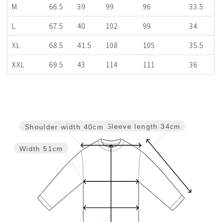
M
66.5
39
99
96
33.5
L
67.5
40
102
99
34
XL
68.5
41.5
108
105
35.5
XXL
69.5
43
114
111
36
Sleeve length
34cm
Shoulder width
40cm
Width
51cm