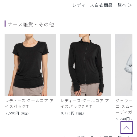
レディース白衣商品一覧へ ＞
ナース雑貨・その他
レディース:クールコア ア
レディース:クールコア ア
ジェラート
イスパックT
イスパックZIP T
コ:スムー
ーディガン
7,590
円
9,790
円
（税込）
（税込）
9,240
円
（税