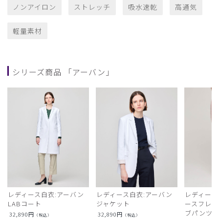
ノンアイロン
ストレッチ
吸水速乾
高通気
軽量素材
シリーズ商品 「アーバン」
レディース白衣:アーバン
レディース白衣:アーバン
レディース
LABコート
ジャケット
ースフレア
ブパンツ)
32,890
円
32,890
円
（税込）
（税込）