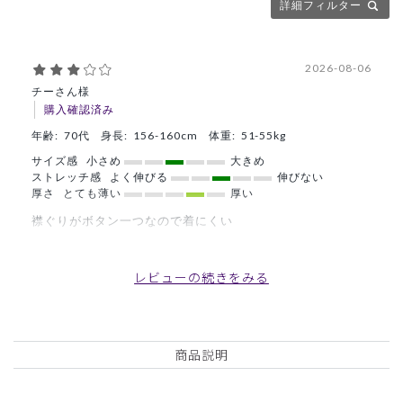
詳細フィルター
2026-08-06
チーさん様
購入確認済み
年齢:
70代
身長:
156-160cm
体重:
51-55kg
サイズ感
小さめ
大きめ
ストレッチ感
よく伸びる
伸びない
厚さ
とても薄い
厚い
襟ぐりがボタン一つなので着にくい
生地が着やすい
商品：
O12レディース:アーバンプルオーバースクラブ/
レビューの続きをみる
ベビーピンク/L
役に立った
0
商品説明