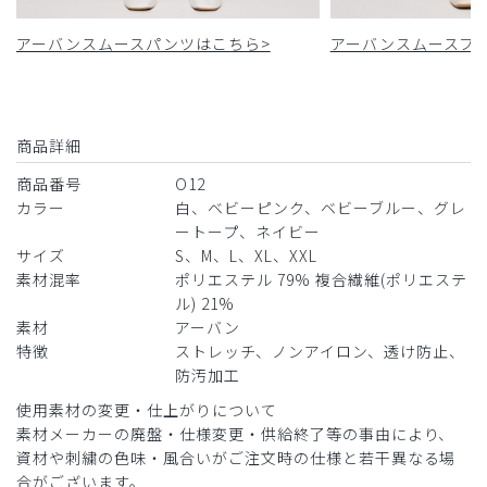
アーバンスムースパンツはこちら>
アーバンスムースフ
商品詳細
商品番号
O12
カラー
白、ベビーピンク、ベビーブルー、グレ
ートープ、ネイビー
サイズ
S、M、L、XL、XXL
素材混率
ポリエステル 79% 複合繊維(ポリエステ
ル) 21%
素材
アーバン
特徴
ストレッチ、ノンアイロン、透け防止、
防汚加工
使用素材の変更・仕上がりについて
素材メーカーの廃盤・仕様変更・供給終了等の事由により、
資材や刺繍の色味・風合いがご注文時の仕様と若干異なる場
合がございます。