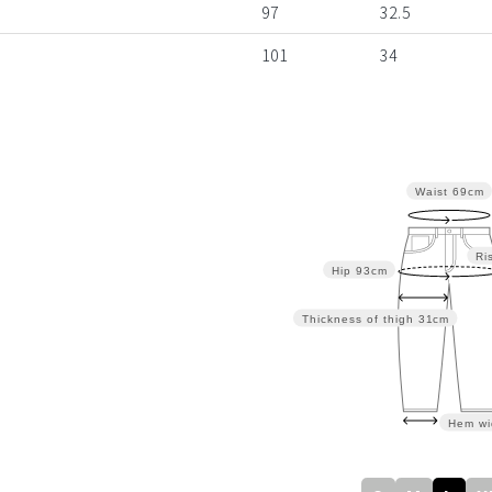
97
32.5
101
34
Waist
69cm
Ri
Hip
93cm
Thickness of thigh
31cm
Hem wi