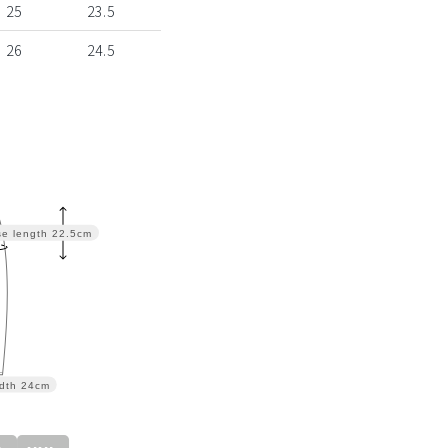
25
23.5
26
24.5
se length
22.5cm
dth
24cm