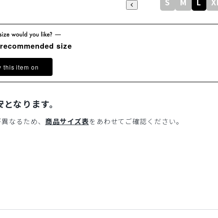
S
M
L
X
 recommended size
y this item on
安となります。
が異なるため、
商品サイズ表
をあわせてご確認ください。