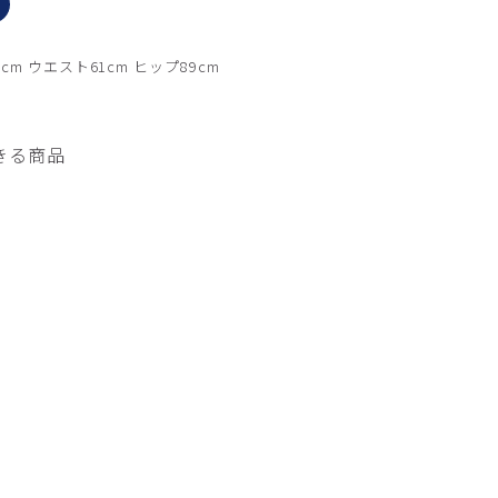
ベビーブルー モデル身
cm ウエスト61cm ヒップ89cm
きる商品