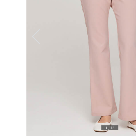
1
/
18