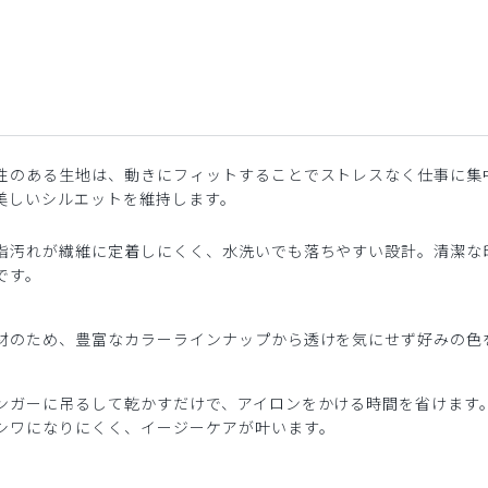
性のある生地は、動きにフィットすることでストレスなく仕事に集
美しいシルエットを維持します。
脂汚れが繊維に定着しにくく、水洗いでも落ちやすい設計。清潔な
です。
材のため、豊富なカラーラインナップから透けを気にせず好みの色
ンガーに吊るして乾かすだけで、アイロンをかける時間を省けます
シワになりにくく、イージーケアが叶います。