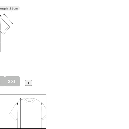
ength
21cm
L
XXL