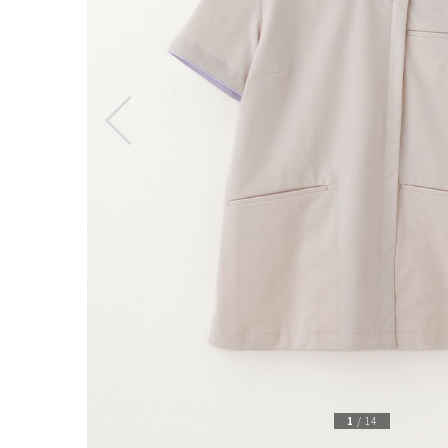
1
/
14