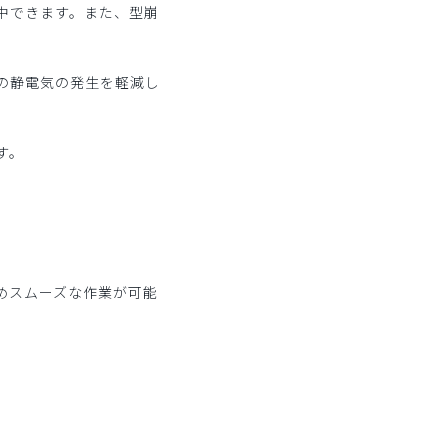
中できます。また、型崩
の静電気の発生を軽減し
す。
。
めスムーズな作業が可能