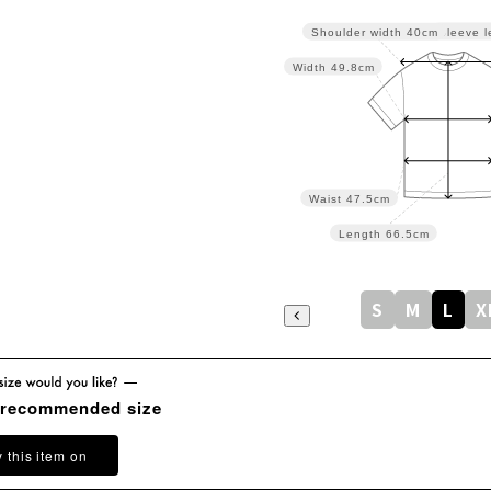
Sleeve l
Shoulder width
40cm
Width
49.8cm
Waist
47.5cm
Length
66.5cm
S
M
L
X
 recommended size
y this item on