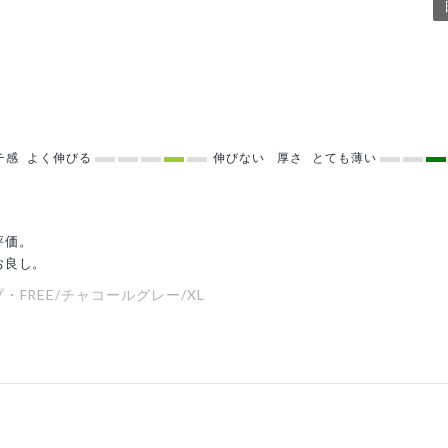
チ感
よく伸びる
伸びない
厚さ
とても薄い
評価。
お良し。
FREE/チャコールグレー/XL