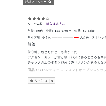
詳細フィルター
なっつん様
購入確認済み
年齢:
50代
身長:
166-170cm
体重:
61-65kg
サイズ感
小さめ
大きめ
ストレッ
解答
着心地、色ともにとても良かった。
アクセントカラーが首と袖口部分にあるところも高
チャックの上のボタン部分に飾りボタンがあるとな
商品：
O16レディース:フロントオープンスクラブ・
役に立った
0