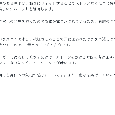
性のある生地は、動きにフィットすることでストレスなく仕事に集
美しいシルエットを維持します。
静電気の発生を防ぐための繊維が織り込まれているため、着脱の際
分を素早く吸水し、乾燥させることで汗によるべたつきを軽減しま
きやすいので、1着持っておくと安心です。
ンガーに吊るして乾かすだけで、アイロンをかける時間を省けます
シワになりにくく、イージーケアが叶います。
用でも身体への負担が感じにくいです。また、動きを妨げにくいた