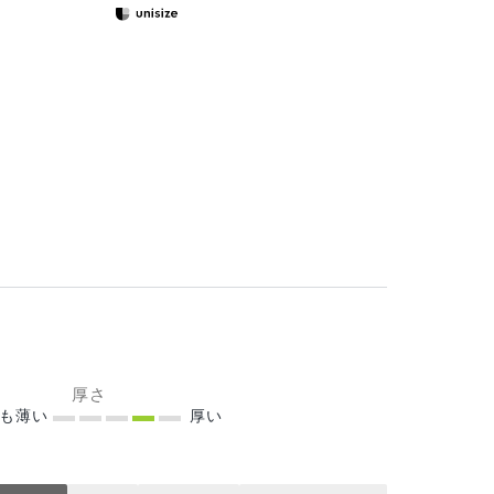
厚さ
ても薄い
厚い