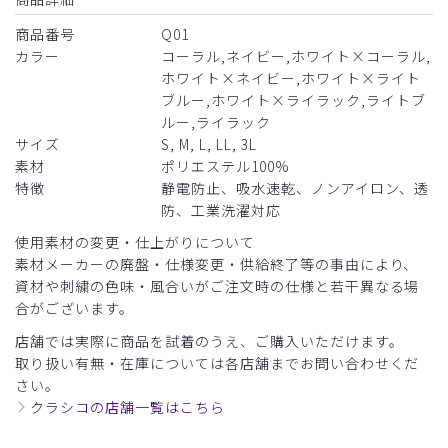
商品番号
Q01
カラー
コーラル,ネイビー,ホワイト×コーラル,
ホワイト×ネイビー,ホワイト×ライト
ブルー,ホワイト×ライラック,ライトブ
ルー,ライラック
サイズ
S, M, L, LL, 3L
素材
ポリエステル100%
特徴
静電防止、吸水速乾、ノンアイロン、透
防、工業洗濯対応
使用素材の変更・仕上がりについて
素材メーカーの廃盤・仕様変更・供給終了等の事由により、
資材や刺繍の色味・風合いがご注文時の仕様と若干異なる場
合がございます。
店舗では実際に商品を試着のうえ、ご購入いただけます。
取り扱い有無・在庫については各店舗までお問い合わせくだ
さい。
クラシコの店舗一覧はこちら