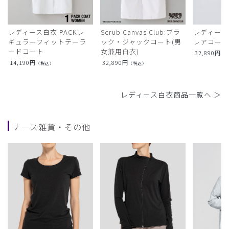
レディース白衣:PACKレ
Scrub Canvas Club:ブラ
レディース
ギュラーフィットテーラ
ック・ジャックコート(男
レアコー
ードコート
女兼用白衣)
32,890
円
（
14,190
円
32,890
円
（税込）
（税込）
レディース白衣商品一覧へ ＞
ナース雑貨・その他