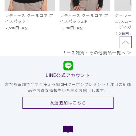
レディース:クールコア ア
レディース:クールコア ア
ジェラート
イスパックT
イスパックZIP T
コ:スムー
ーディガン
7,590
円
9,790
円
（税込）
（税込）
9,240
円
（税
ナース雑貨・その他商品一覧へ ＞
LINE公式アカウント
友だち追加で今すぐ使える550円クーポンプレゼント！注目の新商
品やお得な情報をいち早くお届けします。
友達追加はこちら