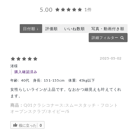
5.00
1件
日付順 ↓
評価順
いいね数順
写真・動画付き順
詳細フィルター
2025-05-02
渚様
購入確認済み
年齢:
40代
身長:
151-155cm
体重:
45kg以下
女性らしいラインが上品です。なおかつ細見えも叶えてくれ
ます。
商品：
Q01クラシコナース:スムースタッチ・フロント
オープンスクラブ/ネイビー/S
役に立った
0