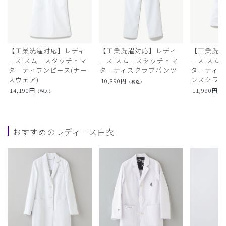
【工業洗濯対応】レディ
【工業洗濯対応】レディ
【工業洗濯
ース:スムースタッチ・マ
ース:スムースタッチ・マ
ース:スム
タニティワンピース(ナー
タニティスクラブパンツ
タニティフ
スウェア)
ンスクラ
10,890
円
（税込）
14,190
円
11,990
円
（税込）
（
おすすめのレディース白衣