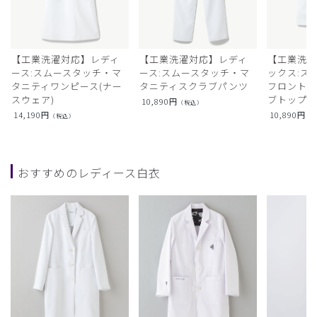
【工業洗濯対応】レディ
【工業洗濯対応】レディ
【工業洗
ース:スムースタッチ・マ
ース:スムースタッチ・マ
ックス:ス
タニティワンピース(ナー
タニティスクラブパンツ
フロントオ
スウェア)
ブトップ
10,890
円
（税込）
14,190
円
10,890
円
（税込）
（
おすすめのレディース白衣