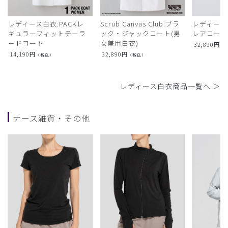
レディース白衣:PACKレ
Scrub Canvas Club:ブラ
レディース
ギュラーフィットテーラ
ック・ジャックコート(男
レアコー
ードコート
女兼用白衣)
32,890
円
（
14,190
円
32,890
円
（税込）
（税込）
レディース白衣商品一覧へ ＞
ナース雑貨・その他