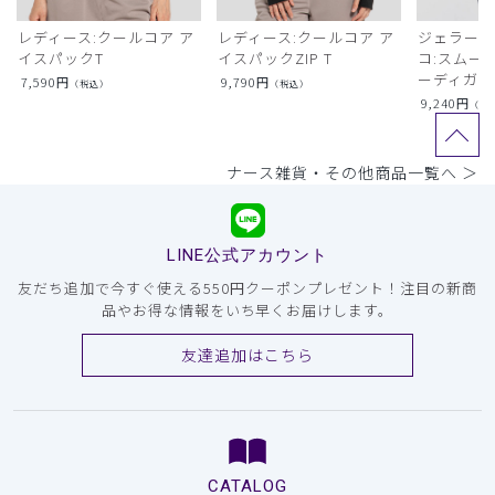
レディース:クールコア ア
レディース:クールコア ア
ジェラート
イスパックT
イスパックZIP T
コ:スムー
ーディガン
7,590
円
9,790
円
（税込）
（税込）
9,240
円
（税
ナース雑貨・その他商品一覧へ ＞
LINE公式アカウント
友だち追加で今すぐ使える550円クーポンプレゼント！注目の新商
品やお得な情報をいち早くお届けします。
友達追加はこちら
CATALOG