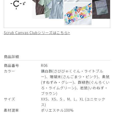
Scrub Canvas Clubシリーズはこちら>
商品詳細
商品番号
R06
カラー
錆白群(さびびゃくぐん・ライトブル
ー)、珊瑚末(さんごまつ・ピンク)、素鼠
(すねずみ・グレー)、群緑色(ぐんろくい
ろ・ライムグリーン)、岩鼠(いわねず・
ブラウン)
サイズ
XXS、XS、S 、M、L、XL (ユニセック
ス)
素材混率
ポリエステル100%