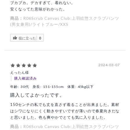
ブカブカ。デカすぎて、着れない。
安くなってた意味がわかった。
商品：
R06Scrub Canvas Club:上羽絵惣スクラブパンツ
(男女兼用)/ライトブルー/XXS
役に立った
0
2024-03-07
えったん様
購入確認済み
年齢:
30代
身長:
151-155cm
体重:
45kg以下
購入してよかったです。
150センチの私でも丈を直さず着ることが出来ました。素材
はシワになりにくく動きやすいですが薄いので春夏向きだな
と思いました。色も爽やかでとても気に入りました。
商品：
R06Scrub Canvas Club:上羽絵惣スクラブパンツ