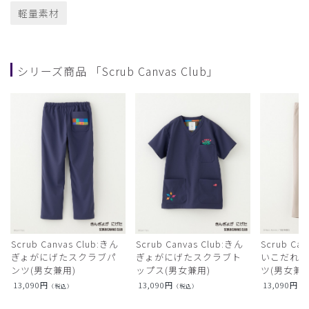
軽量素材
シリーズ商品 「Scrub Canvas Club」
Scrub Canvas Club:きん
Scrub Canvas Club:きん
Scrub Ca
ぎょがにげたスクラブパ
ぎょがにげたスクラブト
いこだれ
ンツ(男女兼用)
ップス(男女兼用)
ツ(男女兼用
13,090
円
13,090
円
13,090
円
（税込）
（税込）
（