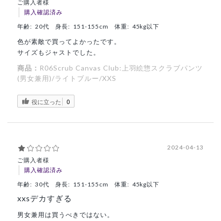
ご購入者様
購入確認済み
年齢:
20代
身長:
151-155cm
体重:
45kg以下
色が素敵で買ってよかったです。
サイズもジャストでした。
商品：
R06Scrub Canvas Club:上羽絵惣スクラブパンツ
(男女兼用)/ライトブルー/XXS
役に立った
0
2024-04-13
ご購入者様
購入確認済み
年齢:
30代
身長:
151-155cm
体重:
45kg以下
xxsデカすぎる
男女兼用は買うべきではない。