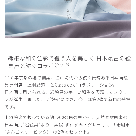
繊細な和の色彩で纏う人を美しく
日本最古の絵
具屋と紡ぐコラボ第2弾
1751年京都の地で創業、江戸時代から続く伝統ある日本画絵
具専門店「上羽絵惣」とClassicoがコラボレーション。
日本画に用いられる、岩絵具の美しい和彩を表現したスクラ
ブが誕生しました。 ご好評につき、今回は第2弾で新色の登場
です。
上羽絵惣で扱っている約1200の色の中から、天然素材由来の
日本画用“岩絵具”より「素鼠(すねずみ・グレー)」、「珊瑚末
(さんごまつ・ピンク)」の2色をセレクト。