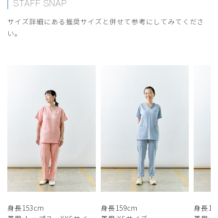
STAFF SNAP
サイズ詳細にある推奨サイズと併せて参考にしてみてくださ
い。
身長153cm
身長159cm
身長16