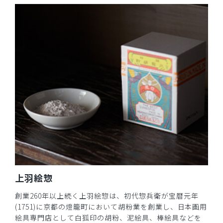
上羽絵惣
創業260年以上続く上羽絵惣は、初代惣兵衛が宝暦元年
(1751)に京都の燈籠町において胡粉業を創業し、日本画用
絵具専門店として白狐印の胡粉、泥絵具、棒絵具などを