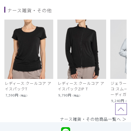
ナース雑貨・その他
レディース:クールコア ア
レディース:クールコア ア
ジェラート
イスパックT
イスパックZIP T
コ:スムー
ーディガン
7,590
円
9,790
円
（税込）
（税込）
9,240
円
（税
ナース雑貨・その他商品一覧へ ＞