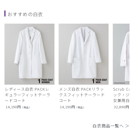
おすすめの白衣
レディース白衣:PACKレ
メンズ白衣:PACKリラッ
Scrub Ca
ギュラーフィットテーラ
クスフィットテーラード
ック・ジャ
ードコート
コート
女兼用白衣
14,190
円
14,190
円
32,890
円
（税込）
（税込）
（
白衣商品一覧へ ＞