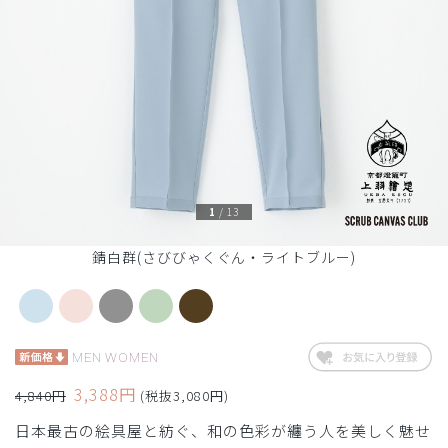
1
/
13
錆白群(さびびゃくぐん・ライトブルー)
MEN
WOMEN
3,388円
4,840円
(税抜3,080円)
日本最古の絵具屋と紡ぐ、和の色彩が纏う人を美しく魅せ