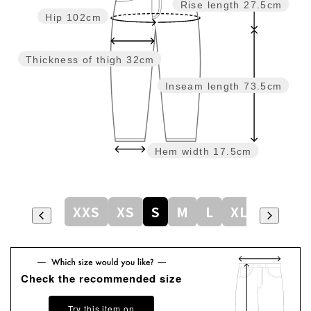
Rise length
27.5cm
Hip
102cm
Thickness of thigh
32cm
Inseam length
73.5cm
Hem width
17.5cm
XXS
XS
S
M
L
XL
Check the recommended size
Try this item on