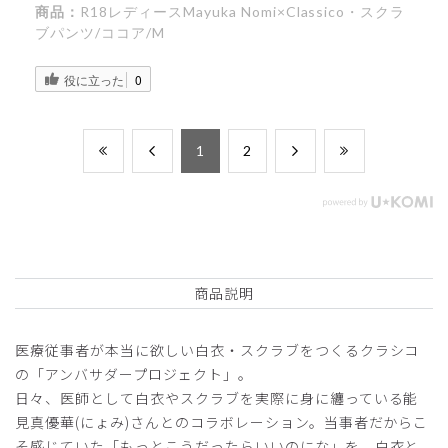
商品：
R18レディースMayuka Nomi×Classico・スクラ
ブパンツ/ココア/M
役に立った
0
​1
​2
商品説明
医療従事者が本当に欲しい白衣・スクラブをつくるクラシコ
の「アンバサダープロジェクト」。
日々、医師として白衣やスクラブを実際に身に纏っている能
見真優華(にょみ)さんとのコラボレーション。当事者だからこ
そ感じていた「もっとこうだったらいいのにな」を、白衣と