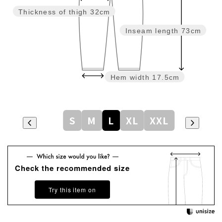
Thickness of thigh
32cm
Inseam length
73cm
Hem width
17.5cm
S
M
L
XL
XXL
Check the recommended size
Try this item on