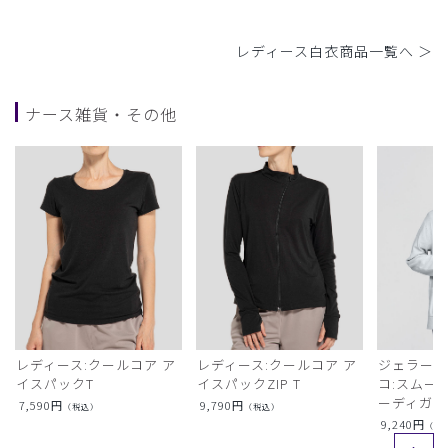
レディース白衣商品一覧へ ＞
ナース雑貨・その他
レディース:クールコア ア
レディース:クールコア ア
ジェラート
イスパックT
イスパックZIP T
コ:スムー
ーディガン
7,590
円
9,790
円
（税込）
（税込）
9,240
円
（税