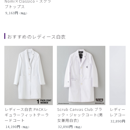
Nomi×Classico・スクラ
ブトップス
9,163
円
（税込）
おすすめのレディース白衣
レディース白衣:PACKレ
Scrub Canvas Club:ブラ
レディース
ギュラーフィットテーラ
ック・ジャックコート(男
レアコー
ードコート
女兼用白衣)
32,890
円
（
14,190
円
32,890
円
（税込）
（税込）