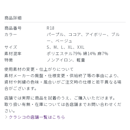
商品詳細
商品番号
R18
カラー
パープル、ココア、アイボリー、ブル
ー、ベージュ
サイズ
S、M、L、XL、XXL
素材混率
ポリエステル79% 綿14% 麻7%
特徴
ノンアイロン、軽量
使用素材の変更・仕上がりについて
素材メーカーの廃盤・仕様変更・供給終了等の事由により、
資材や刺繍の色味・風合いがご注文時の仕様と若干異なる場
合がございます。
店舗では実際に商品を試着のうえ、ご購入いただけます。
取り扱い有無・在庫については各店舗までお問い合わせくだ
さい。
クラシコの店舗一覧はこちら