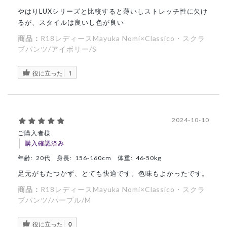
やはりLUXシリーズと比較すると薄いしストレッチ性に欠け
るが、スタイルは良いし色が良い
商品：
R18レディースMayuka Nomi×Classico・スクラ
ブパンツ/アイボリー/S
役に立った
1
2024-10-10
ご購入者様
購入確認済み
年齢:
20代
身長:
156-160cm
体重:
46-50kg
足元がもたつかず、とても快適です。色味もよかったです。
商品：
R18レディースMayuka Nomi×Classico・スクラ
ブパンツ/パープル/M
役に立った
0