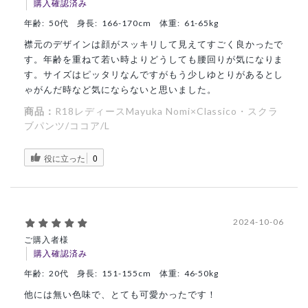
購入確認済み
年齢:
50代
身長:
166-170cm
体重:
61-65kg
襟元のデザインは顔がスッキリして見えてすごく良かったで
す。年齢を重ねて若い時よりどうしても腰回りが気になりま
す。サイズはピッタリなんですがもう少しゆとりがあるとし
ゃがんだ時など気にならないと思いました。
商品：
R18レディースMayuka Nomi×Classico・スクラ
ブパンツ/ココア/L
役に立った
0
2024-10-06
ご購入者様
購入確認済み
年齢:
20代
身長:
151-155cm
体重:
46-50kg
他には無い色味で、とても可愛かったです！