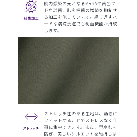
院内感染の元となるMRSAや黄色ブ
ドウ球菌、肺炎桿菌の増殖を抑制す
る加工を施しています。繰り返すハ
ードな病院洗濯でも制菌機能が持続
します。
ストレッチ性のある生地は、動きに
フィットすることでストレスなく仕
事に集中できます。また、型崩れを
防ぎ、美しいシルエットを維持しま