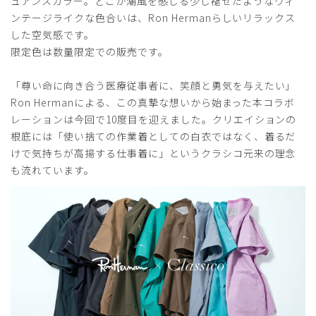
ュアンスカラー。どこか潮風を感じる少し褪せたようなヴィ
厚さ
とても薄い
厚い
ンテージライクな色合いは、Ron Hermanらしいリラックス
すっきりと洗練された感じでとてもよかったです
した空気感です。
商品：
R27メンズ:Ron Herman スクラブトップス/ディ
限定色は数量限定での販売です。
ープネイビー/M
「尊い命に向き合う医療従事者に、笑顔と勇気を与えたい」
役に立った
0
Ron Hermanによる、この真摯な想いから始まった本コラボ
レーションは今回で10度目を迎えました。クリエイションの
根底には「使い捨ての作業着としての白衣ではなく、着るだ
けで気持ちが高揚する仕事着に」というクラシコ元来の理念
2026-05-03
も流れています。
ご購入者様
購入確認済み
年齢:
40代
身長:
176-180cm
体重:
81-85kg
サイズ感
小さめ
大きめ
ストレッチ感
よく伸びる
伸びない
厚さ
とても薄い
厚い
サイズを変えて購入しました。
ちょうどよかったです。