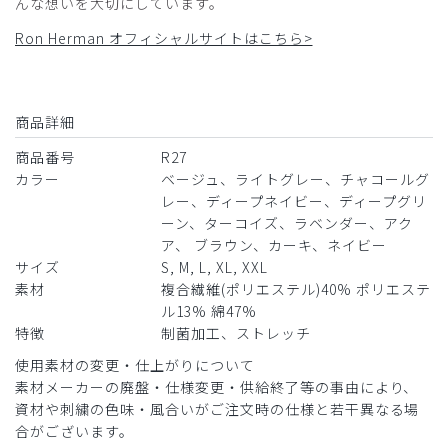
んな想いを大切にしています。
Ron Herman オフィシャルサイトはこちら>
2026-04-15
カクカク様
商品詳細
購入確認済み
商品番号
R27
年齢:
50代
身長:
151-155cm
体重:
66-70kg
カラー
ベージュ、ライトグレー、チャコールグ
サイズ感
小さめ
大きめ
レー、ディープネイビー、ディープグリ
ストレッチ感
よく伸びる
伸びない
ーン、ターコイズ、ラベンダー、アク
厚さ
とても薄い
厚い
ア、 ブラウン、カーキ、ネイビー
ロンハーマンのスクラブ 、気に入りました。
サイズ
S, M, L, XL, XXL
商品：
R27メンズ:Ron Herman スクラブトップス/ライ
素材
複合繊維(ポリエステル)40% ポリエステ
トグレー/M
ル13% 綿47%
特徴
制菌加工、ストレッチ
役に立った
0
使用素材の変更・仕上がりについて
素材メーカーの廃盤・仕様変更・供給終了等の事由により、
資材や刺繍の色味・風合いがご注文時の仕様と若干異なる場
​1
​2
​3
​4
​5
​6
合がございます。