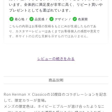
います。全体的に満足度が非常に高く、リピート買いや
プレゼントとしても選ばれています。
着心地
品質感
デザイン
色展開
こちらの内容はお客様の投稿をもとにAIが生成したものであ
り、カスタマーレビューはあくまでお客様個人の感想や意見で
す。本サイトの公式な見解を示すものではありません。
日付順 ↓
評価順
いいね数順
写真・動画付き順
レビューの続きをみる
詳細フィルター
2026-06-17
商品説明
りゃんつ様
購入確認済み
Ron Herman × Classicoの10度目のコラボレーションを記念
年齢:
50代
身長:
171-175cm
体重:
71-75kg
して、限定カラーが登場。
サイズ感
小さめ
大きめ
メンズの限定色は、ネイビーとブルーが溶け合ったようなニ
ストレッチ感
よく伸びる
伸びない