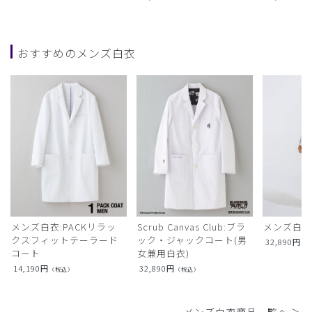
おすすめのメンズ白衣
メンズ白衣:PACKリラッ
Scrub Canvas Club:ブラ
メンズ白衣
クスフィットテーラード
ック・ジャックコート(男
32,890
円
（
コート
女兼用白衣)
14,190
円
32,890
円
（税込）
（税込）