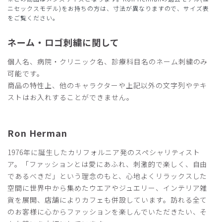
ープネイビー/XXL
ニセックスモデル)をお持ちの方は、寸法が異なりますので、サイズ表
をご覧ください。
役に立った
0
ネーム・ロゴ刺繍に関して
個人名、病院・クリニック名、診療科目名のネーム刺繍のみ
可能です。
2026-04-22
商品の特性上、他のキャラクターや上記以外の文字列やテキ
ご購入者様
購入確認済み
ストはお入れすることができません。
年齢:
50代
身長:
181-185cm
体重:
71-75kg
サイズ感
小さめ
大きめ
Ron Herman
ストレッチ感
よく伸びる
伸びない
厚さ
とても薄い
厚い
1976年に誕生したカリフォルニア発のスペシャリティスト
歯科医院で使用しています。
ア。「ファッションとは愛にあふれ、刺激的で楽しく、自由
生地の質感や色彩に満足しています。
であるべきだ」という理念のもと、心地よくリラックスした
商品：
R27メンズ:Ron Herman スクラブトップス/カー
空間に世界中から集めたウエアやジュエリー、インテリア雑
キ/XL
貨を展開、店舗によりカフェも併設しています。訪れる全て
のお客様に心からファッションを楽しんでいただきたい、そ
役に立った
0