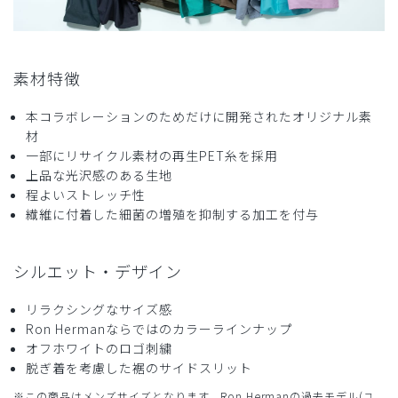
商品：
R27メンズ:Ron Herman スクラブトップス/ベー
ジュ/XL
役に立った
0
素材特徴
本コラボレーションのためだけに開発されたオリジナル素
材
2026-04-23
一部にリサイクル素材の再生PET糸を採用
オキ神様
上品な光沢感のある生地
購入確認済み
程よいストレッチ性
繊維に付着した細菌の増殖を抑制する加工を付与
年齢:
40代
身長:
176-180cm
体重:
76-80kg
サイズ感
小さめ
大きめ
ストレッチ感
よく伸びる
伸びない
シルエット・デザイン
厚さ
とても薄い
厚い
首が開きすぎで
リラクシングなサイズ感
モデルみたいな白人の方をイメージして着ると結構ガッカリ
Ron Hermanならではのカラーラインナップ
するかもです。生地もかなり厚い。
オフホワイトのロゴ刺繍
色はカッコいい。
脱ぎ着を考慮した裾のサイドスリット
商品：
R27メンズ:Ron Herman スクラブトップス/ディ
※この商品はメンズサイズとなります。Ron Hermanの過去モデル(ユ