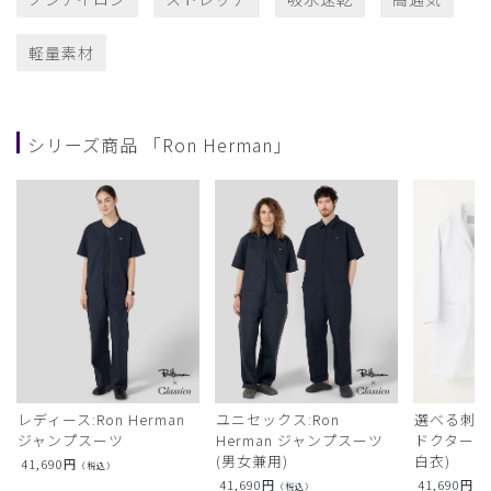
軽量素材
シリーズ商品 「Ron Herman」
レディース:Ron Herman
ユニセックス:Ron
選べる刺繍:R
ジャンプスーツ
Herman ジャンプスーツ
ドクターコ
(男女兼用)
白衣)
41,690
円
（税込）
41,690
円
41,690
円
（税込）
（