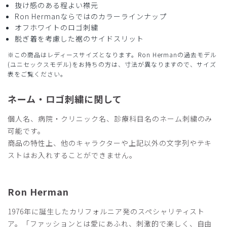
ストレッチ感
よく伸びる
伸びない
抜け感のある程よい襟元
厚さ
とても薄い
厚い
Ron Hermanならではのカラーラインナップ
生地が厚い印象ですが、着心地がいいです。パンツもライン
オフホワイトのロゴ刺繍
が綺麗に出て、上衣も体のラインをひろわないので、オシャ
脱ぎ着を考慮した裾のサイドスリット
レに着れました。着ていて気持ちが上がります。
※この商品はレディースサイズとなります。Ron Hermanの過去モデル
商品：
R29レディース:Ron Herman スクラブトップス/
(ユニセックスモデル)をお持ちの方は、寸法が異なりますので、サイズ
表をご覧ください。
ブラウン/M
ネーム・ロゴ刺繍に関して
役に立った
0
個人名、病院・クリニック名、診療科目名のネーム刺繍のみ
可能です。
商品の特性上、他のキャラクターや上記以外の文字列やテキ
2025-12-21
ストはお入れすることができません。
ご購入者様
購入確認済み
年齢:
40代
身長:
161-165cm
体重:
66-70kg
Ron Herman
大変気安く形も綺麗です。生地感も刺繍も周りからも良いね
と褒められます。
1976年に誕生したカリフォルニア発のスペシャリティスト
ア。「ファッションとは愛にあふれ、刺激的で楽しく、自由
商品：
R29レディース:Ron Herman スクラブトップス/