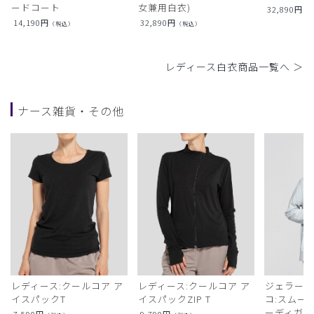
ードコート
女兼用白衣)
32,890
円
（
14,190
円
32,890
円
（税込）
（税込）
レディース白衣商品一覧へ ＞
ナース雑貨・その他
レディース:クールコア ア
レディース:クールコア ア
ジェラート
イスパックT
イスパックZIP T
コ:スムー
ーディガン