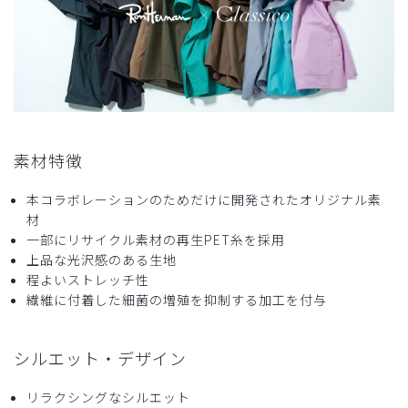
購入確認済み
年齢:
40代
身長:
156-160cm
体重:
46-50kg
サイズ感
小さめ
大きめ
ストレッチ感
よく伸びる
伸びない
厚さ
とても薄い
厚い
襟ぐりのあきが大きいが、涼しくて良いかと思います。
商品：
R29レディース:Ron Herman スクラブトップス/
素材特徴
チャコールグレー/S
本コラボレーションのためだけに開発されたオリジナル素
役に立った
0
材
一部にリサイクル素材の再生PET糸を採用
上品な光沢感のある生地
程よいストレッチ性
繊維に付着した細菌の増殖を抑制する加工を付与
2026-04-29
ご購入者様
購入確認済み
シルエット・デザイン
年齢:
40代
身長:
151-155cm
体重:
51-55kg
サイズ感
小さめ
大きめ
リラクシングなシルエット