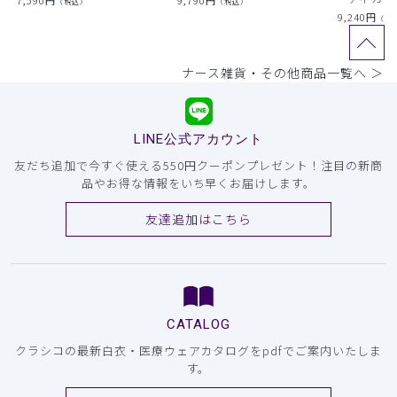
7,590
円
9,790
円
（税込）
（税込）
9,240
円
（税
ナース雑貨・その他商品一覧へ ＞
LINE公式アカウント
友だち追加で今すぐ使える550円クーポンプレゼント！注目の新商
品やお得な情報をいち早くお届けします。
友達追加はこちら
CATALOG
クラシコの最新白衣・医療ウェアカタログをpdfでご案内いたしま
す。