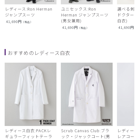
レディース:Ron Herman
ユニセックス:Ron
選べる刺繍:R
ジャンプスーツ
Herman ジャンプスーツ
ドクターコ
(男女兼用)
白衣)
41,690
円
（税込）
41,690
円
41,690
円
（税込）
（
おすすめのレディース白衣
レディース白衣:PACKレ
Scrub Canvas Club:ブラ
レディース
ギュラーフィットテーラ
ック・ジャックコート(男
レアコー