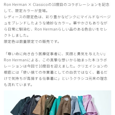
Ron Herman × Classicoの10度目のコラボレーションを記念
2026-07-02
して、限定カラーが登場。
ご購入者様
レディースの限定色は、彩り豊かなピンクにマイルドなベージ
購入確認済み
ュをブレンドしたような絶妙なカラー。華やかさもありなが
年齢:
50代
身長:
161-165cm
体重:
46-50kg
ら日常に馴染む、Ron Hermanらしい品のある色合いをセレ
クトしました。
サイズ感
小さめ
大きめ
ストレッチ感
よく伸びる
伸びない
限定色は数量限定での販売です。
厚さ
とても薄い
厚い
以前のユニセックスの方がデザイン、縫製共によかったで
「尊い命に向き合う医療従事者に、笑顔と勇気を与えたい」
す。
Ron Hermanによる、この真摯な想いから始まった本コラボ
商品：
R29レディース:Ron Herman スクラブトップス/
レーションは今回で10度目を迎えました。クリエイションの
ブラウン/M
根底には「使い捨ての作業着としての白衣ではなく、着るだ
けで気持ちが高揚する仕事着に」というクラシコ元来の理念
役に立った
0
も流れています。
2026-06-03
ご購入者様