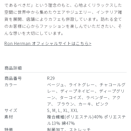
であるべきだ」という理念のもと、心地よくリラックスした
チャコールグレー/L
空間に世界中から集めたウエアやジュエリー、インテリア雑
貨を展開、店舗によりカフェも併設しています。訪れる全て
役に立った
0
のお客様に心からファッションを楽しんでいただきたい、そ
んな想いを大切にしています。
Ron Herman オフィシャルサイトはこちら>
2025-10-16
ご購入者様
購入確認済み
商品詳細
年齢:
40代
身長:
156-160cm
体重:
45kg以下
着た瞬間から、大変着心地が良かったです！
商品番号
R29
カラー
ベージュ、ライトグレー、チャコールグ
商品：
R29レディース:Ron Herman スクラブトップス/
レー、ディープネイビー、ディープグリ
ディープネイビー/M
ーン、ターコイズ、ラベンダー、アク
ア、 ブラウン、カーキ、ピンク
役に立った
0
サイズ
S, M, L, XL, XXL
素材
複合繊維(ポリエステル)40% ポリエステ
ル13% 綿47%
​1
​2
​3
​4
​5
​6
特徴
制菌加工、ストレッチ