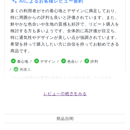
AIによるお客様レビュー要約
多くの利用者がその着心地とデザインに満足しており、
特に周囲からの評判も良いと評価されています。また、
鮮やかな色合いや生地の質感も好評で、リピート購入を
検討する方も多いようです。全体的に高評価が目立ち、
特に通気性やデザインが美しい点が強調されています。
希望を持って購入したい方に自信を持ってお勧めできる
商品です。
着心地
デザイン
色合い
評判
再購入
こちらの内容はお客様の投稿をもとにAIが生成したものであ
り、カスタマーレビューはあくまでお客様個人の感想や意見で
す。本サイトの公式な見解を示すものではありません。
レビューの続きをみる
日付順 ↓
評価順
いいね数順
写真・動画付き順
商品説明
詳細フィルター