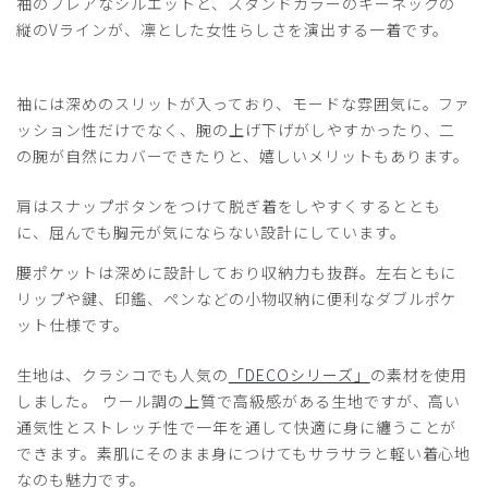
袖のフレアなシルエットと、スタンドカラーのキーネックの
縦のVラインが、凛とした女性らしさを演出する一着です。
袖には深めのスリットが入っており、モードな雰囲気に。ファ
ッション性だけでなく、腕の上げ下げがしやすかったり、二
の腕が自然にカバーできたりと、嬉しいメリットもあります。
肩はスナップボタンをつけて脱ぎ着をしやすくするととも
に、屈んでも胸元が気にならない設計にしています。
腰ポケットは深めに設計しており収納力も抜群。左右ともに
リップや鍵、印鑑、ペンなどの小物収納に便利なダブルポケ
ット仕様です。
生地は、クラシコでも人気の
「DECOシリーズ」
の素材を使用
しました。 ウール調の上質で高級感がある生地ですが、高い
通気性とストレッチ性で一年を通して快適に身に纏うことが
できます。素肌にそのまま身につけてもサラサラと軽い着心地
なのも魅力です。