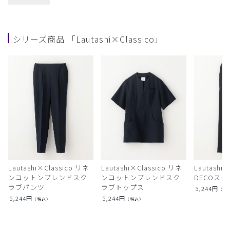
シリーズ商品 「Lautashi×Classico」
Lautashi×Classico リネ
Lautashi×Classico リネ
Lautashi×
ンコットンブレンドスク
ンコットンブレンドスク
DECOス
ラブパンツ
ラブトップス
5,244
円
（税
5,244
円
5,244
円
（税込）
（税込）