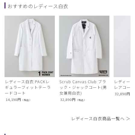
おすすめのレディース白衣
レディース白衣:PACKレ
Scrub Canvas Club:ブラ
レディース
ギュラーフィットテーラ
ック・ジャックコート(男
レアコー
ードコート
女兼用白衣)
32,890
円
（
14,190
円
32,890
円
（税込）
（税込）
レディース白衣商品一覧へ ＞