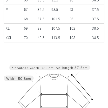
M
67
36.5
98.5
93
37.5
L
68
37.5
101.5
96
37.5
XL
69
39
107.5
102
38.5
XXL
70
40.5
113.5
108
38.5
Sleeve length
37.5cm
Shoulder width
37.5cm
Width
50.8cm