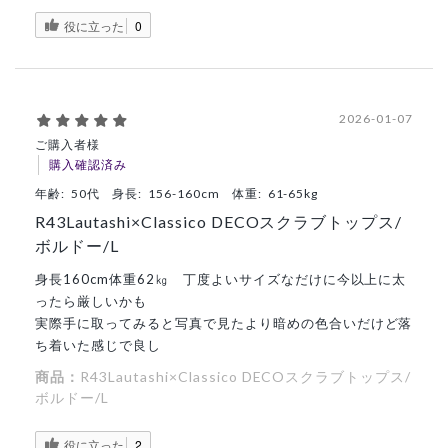
役に立った
0
2026-01-07
ご購入者様
購入確認済み
年齢:
50代
身長:
156-160cm
体重:
61-65kg
R43Lautashi×Classico DECOスクラブトップス/
ボルドー/L
身長160cm体重62㎏ 丁度よいサイズなだけに今以上に太
ったら厳しいかも
実際手に取ってみると写真で見たより暗めの色合いだけど落
ち着いた感じで良し
商品：
R43Lautashi×Classico DECOスクラブトップス/
ボルドー/L
役に立った
2