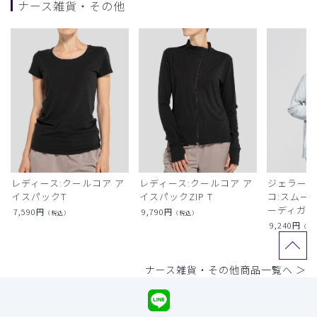
ナース雑貨・その他
レディース:クールコア ア
レディース:クールコア ア
ジェラート
イスパックT
イスパックZIP T
コ:スムー
ーディガン
7,590
円
9,790
円
（税込）
（税込）
9,240
円
（税
ナース雑貨・その他商品一覧へ ＞