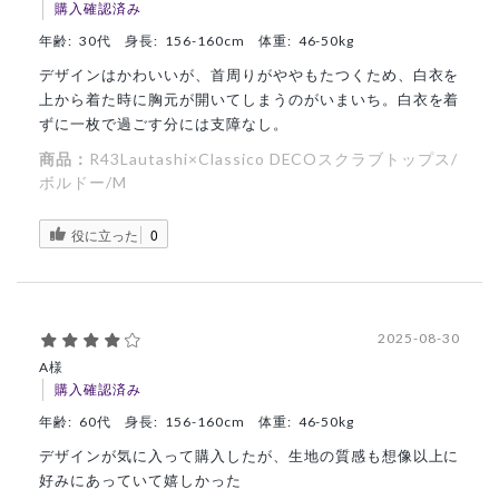
購入確認済み
年齢:
30代
身長:
156-160cm
体重:
46-50kg
デザインはかわいいが、首周りがややもたつくため、白衣を
上から着た時に胸元が開いてしまうのがいまいち。白衣を着
ずに一枚で過ごす分には支障なし。
商品：
R43Lautashi×Classico DECOスクラブトップス/
ボルドー/M
役に立った
0
2025-08-30
A様
購入確認済み
年齢:
60代
身長:
156-160cm
体重:
46-50kg
デザインが気に入って購入したが、生地の質感も想像以上に
好みにあっていて嬉しかった