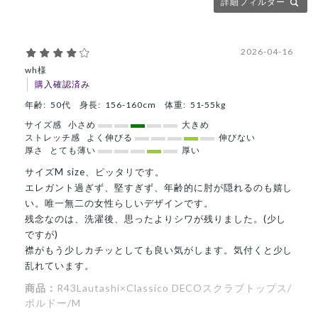
詳細フィルター
2026-04-16
wh様
購入確認済み
年齢:
50代
身長:
156-160cm
体重:
51-55kg
サイズ感
小さめ
大きめ
ストレッチ感
よく伸びる
伸びない
厚さ
とても薄い
厚い
サイズM size、ピッタリです。
エレガント過ぎず、堅すぎず、年齢的に肘が隠れるのも嬉し
い。唯一無二の女性らしいデザインです。
残念なのは、洗濯後、思ったよりシワが残りました。(少し
ですが)
襟がもう少しカチッとしても良い気がします。気付くと少し
乱れています。
商品：
R43Lautashi×Classico DECOスクラブトップス/
ボルドー/M