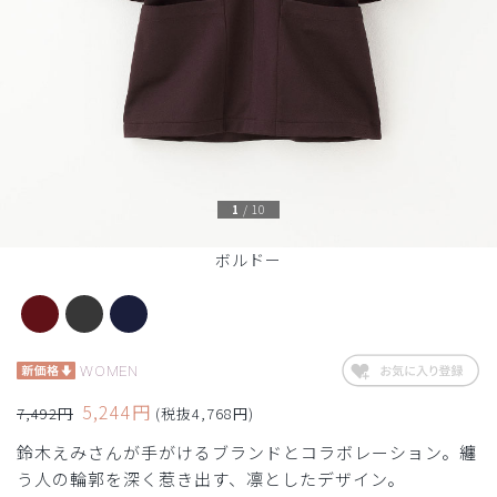
1
/
10
ボルドー
WOMEN
5,244円
7,492円
(税抜4,768円)
鈴木えみさんが手がけるブランドとコラボレーション。纏
う人の輪郭を深く惹き出す、凛としたデザイン。