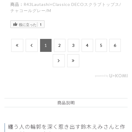
商品：
R43Lautashi×Classico DECOスクラブトップス/
チャコールグレー/M
役に立った
1
​1
​2
​3
​4
​5
​6
商品説明
纏う人の輪郭を深く惹き出す
鈴木えみさんと作