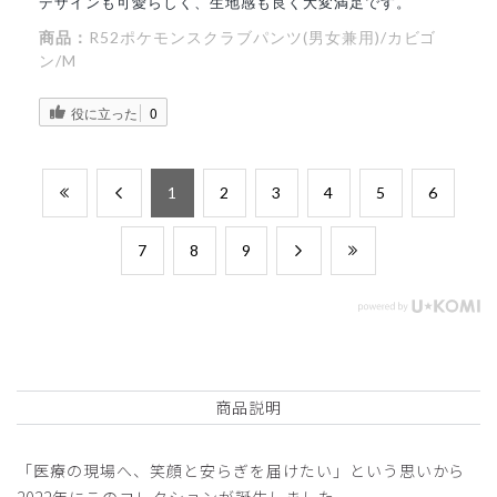
デザインも可愛らしく、生地感も良く大変満足です。
商品：
R52ポケモンスクラブパンツ(男女兼用)/カビゴ
ン/M
役に立った
0
​1
​2
​3
​4
​5
​6
​7
​8
​9
商品説明
「医療の現場へ、笑顔と安らぎを届けたい」という思いから
2022年にこのコレクションが誕生しました。