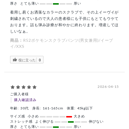
厚さ
とても薄い
厚い
着用し易くお洒落なカラーのスクラブで、その上イーヴイが
刺繍されているので大人の患者様にも子供にもとてもウケて
おります。話も弾み診療が和やかに終わります。増産してほ
しいなぁ。
商品：
R52ポケモンスクラブパンツ(男女兼用)/イーブ
イ/XXS
役に立った
0
2026-04-15
ご購入者様
購入確認済み
年齢:
30代
身長:
161-165cm
体重:
45kg以下
サイズ感
小さめ
大きめ
ストレッチ感
よく伸びる
伸びない
厚さ
とても薄い
厚い