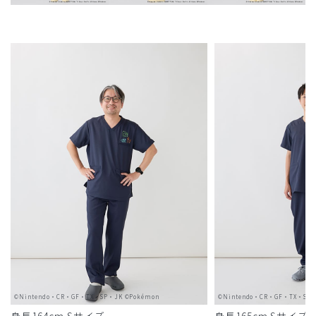
©Nintendo・CR・GF・TX・SP・JK ©Pokémon
©Nintendo・CR・GF・TX・SP・