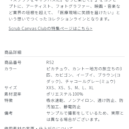
プトに、アーティスト、フォトグラファー、映画・音楽な
ど業界の垣根を超えて、「医療現場に笑顔を届けたい」と
いう想いでつくったコレクションラインとなります。
Scrub Canvas Clubの特集ページはこちら>
商品詳細
商品番号
R52
カラー
ピカチュウ、カントー地方の旅立ちの3
匹、カビゴン、イーブイ、ブラウン(コ
ダック)、チャコールグレー(ミュウ)
サイズ
XXS、XS、S、M、L、XL
素材混率
ポリエステル100%
特徴
吸水速乾、ノンアイロン、透け防止、防
汚加工、静電防止
備考
サンプルで撮影をしているため、実際と
は異なる場合がございます。
使用素材の変更・仕上がりについて