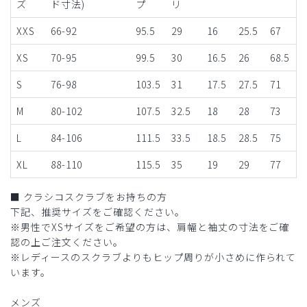
ズ
ド寸法)
プ
リ
XXS
66-92
95.5
29
16
25.5
67
XS
70-95
99.5
30
16.5
26
68.5
S
76-98
103.5
31
17.5
27.5
71
M
80-102
107.5
32.5
18
28
73
L
84-106
111.5
33.5
18.5
28.5
75
XL
88-110
115.5
35
19
29
77
■ クラシコスクラブをお持ちの方
下記、推奨サイズをご確認ください。
※男性でXSサイズをご希望の方は、肩幅と袖丈の寸法をご確
認の上ご注文ください。
※レディースのスクラブよりもヒップ周りが小さめに作られて
います。
メンズ