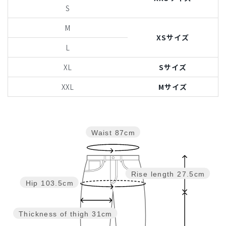
S
M
XSサイズ
L
XL
Sサイズ
XXL
Mサイズ
Waist
87cm
Rise length
27.5cm
Hip
103.5cm
Thickness of thigh
31cm