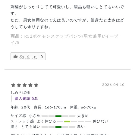
刺繍がしっかりしてて可愛いし、製品も軽いしとてもいいで
す。
ただ、男女兼用なので丈は良いのですが、細身だと太さはど
うしても余りますね。
商品：
R52ポケモンスクラブパンツ(男女兼用)/イーブ
イ/S
役に立った
0
2026-04-10
しめさば様
購入確認済み
年齢:
20代
身長:
166-170cm
体重:
66-70kg
サイズ感
小さめ
大きめ
ストレッチ感
よく伸びる
伸びない
厚さ
とても薄い
厚い