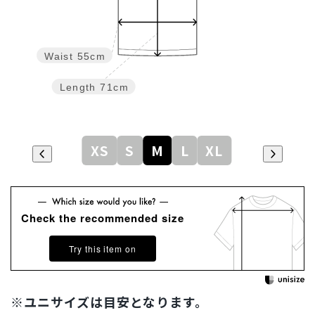
Waist
55cm
Length
71cm
XS
S
M
L
XL
Check the recommended size
Try this item on
※ユニサイズは目安となります。