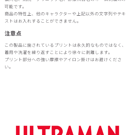
可能です。
商品の特性上、他のキャラクターや上記以外の文字列やテキ
ストはお入れすることができません。
注意点
この製品に施されているプリントは永久的なものではなく、
着用や洗濯を繰り返すことにより徐々に剥離します。
プリント部分への強い摩擦やアイロン掛けはお避けくださ
い。