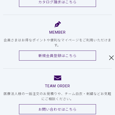
カタログ請求はこちら
MEMBER
会員さまはお得なポイントや便利なマイページをご利用いただけま
す。
新規会員登録はこちら
TEAM ORDER
医療法人様の一括注文のお見積りや、チーム白衣・刺繍などお気軽
にご相談ください。
お問い合わせはこちら