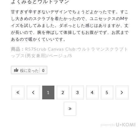
よくみるとウルトラマン
甘すぎず辛すぎないデザインでちょうどよかったです。すこ
し大きめのスクラブを着たかったので、ユニセックスのMサ
イズを試してみました。ダボっとした感じはありますが、丈
が長いので、腕を伸ばして体操してもお腹がでず、お尻まで
あるので暖かくていいです。
商品：
R57Scrub Canvas Club:ウルトラマンスクラブト
ップス(男女兼用)/ベージュ/S
役に立った
0
​1
​2
​3
​4
​5