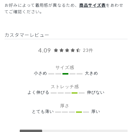
お好みによって着用感が異なるため、
商品サイズ表
をあわせ
てご確認ください。
カスタマーレビュー
4.09
23件
サイズ感
小さめ
大きめ
ストレッチ感
よく伸びる
伸びない
厚さ
とても薄い
厚い