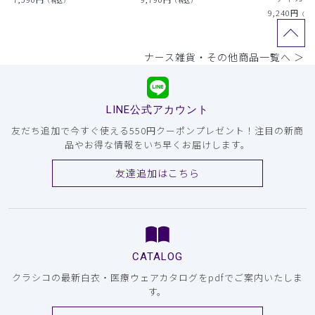
（税込）
（税込）
9,240
円
（税
ナース雑貨・その他商品一覧へ ＞
LINE公式アカウント
友だち追加で今すぐ使える550円クーポンプレゼント！注目の新商
品やお得な情報をいち早くお届けします。
友達追加はこちら
CATALOG
クラシコの最新白衣・医療ウェアカタログをpdfでご案内いたしま
す。