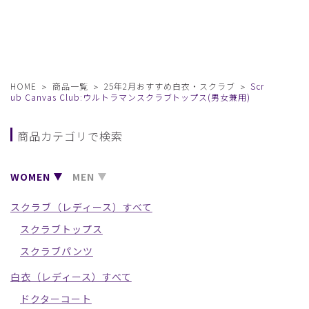
HOME
商品一覧
25年2月おすすめ白衣・スクラブ
Scr
ub Canvas Club:ウルトラマンスクラブトップス(男女兼用)
商品カテゴリで検索
WOMEN
MEN
スクラブ（レディース）すべて
スクラブトップス
スクラブパンツ
白衣（レディース）すべて
ドクターコート