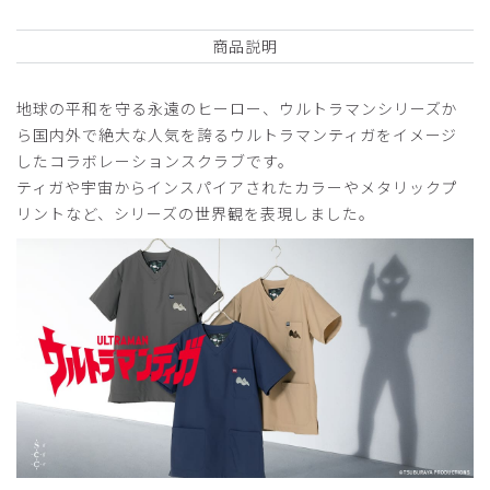
商品説明
地球の平和を守る永遠のヒーロー、ウルトラマンシリーズか
ら国内外で絶大な人気を誇るウルトラマンティガをイメージ
したコラボレーションスクラブです。
ティガや宇宙からインスパイアされたカラーやメタリックプ
リントなど、シリーズの世界観を表現しました。