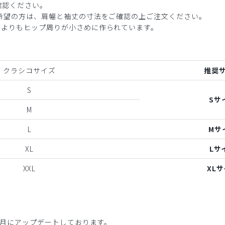
確認ください。
ご希望の方は、肩幅と袖丈の寸法をご確認の上ご注文ください。
ブよりもヒップ周りが小さめに作られています。
クラシコサイズ
推奨
S
Sサ
M
L
Mサ
XL
Lサ
XXL
XL
年6月にアップデートしております。