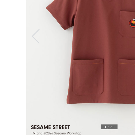
1
/
20