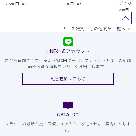
ーディガン
7,590
円
9,790
円
（税込）
（税込）
9,240
円
（税
ナース雑貨・その他商品一覧へ ＞
LINE公式アカウント
友だち追加で今すぐ使える550円クーポンプレゼント！注目の新商
品やお得な情報をいち早くお届けします。
友達追加はこちら
CATALOG
クラシコの最新白衣・医療ウェアカタログをpdfでご案内いたしま
す。