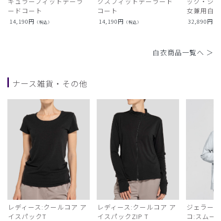
ギュラーフィットテーラ
クスフィットテーラード
ック・ジャ
ードコート
コート
女兼用白衣
14,190
円
14,190
円
32,890
円
（税込）
（税込）
（
白衣商品一覧へ ＞
ナース雑貨・その他
レディース:クールコア ア
レディース:クールコア ア
ジェラート
イスパックT
イスパックZIP T
コ:スムー