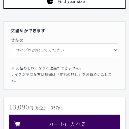
Find your size
丈詰めができます
丈詰め
※ 丈詰めをおこなうと返品ができません。
サイズが不安な方は初回は「丈詰め無し」をお勧めいたしま
す。
13,090
357
pt
円 (税込)
カートに入れる