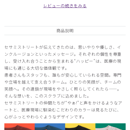
レビューの続きをみる
某療術師の指導者試験に合格しました。自分へのご褒美に購
入しました。セサミストリートのキャラクターがさりげなく
いるのが癒されます。もう少しストレッチがあるともっと良
いかなと思いました。
商品説明
商品：
R80Scrub Canvas Club:SESAME STREETスク
ラブパンツ(男女兼用)/ブラック/XXS
セサミストリートが伝えてきたのは、思いやりや優しさ、イ
ンクルージョンといったメッセージ。それぞれの個性を尊重
役に立った
0
し、受け入れ合うことから生まれる“ハッピー”は、医療の現
場にも通じる大切な価値観です。
患者さんもスタッフも、誰もが安心していられる空間。専門
や立場を越えて支え合うチーム。ひとりの笑顔が、チームの
2026-02-04
笑顔へ。その連鎖が現場をやさしく照らしてくれたら——。
ご購入者様
そんな想いを、このスクラブに込めました。
購入確認済み
セサミストリートの仲間たちが“やぁ!”と声をかけるようなア
年齢:
40代
身長:
166-170cm
体重:
56-60kg
ートと、医療現場に馴染むこだわりのカラーは見るたびに、
サラッとしていて履きやすいし、刺繍がカワイイです。
心がふっとやわらぐようなデザインです。
商品：
R80Scrub Canvas Club:SESAME STREETスク
ラブパンツ(男女兼用)/ダークグリーン/XS