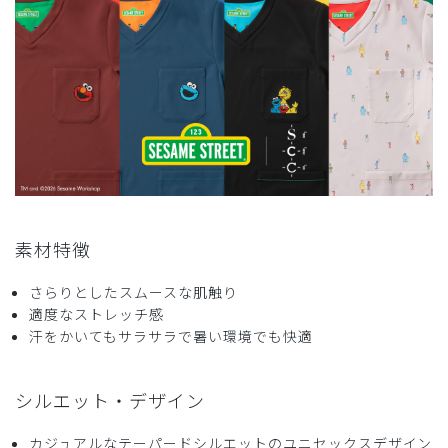
役に立った
0
2026-01-31
れ様
購入確認済み
年齢:
40代
身長:
171-175cm
体重:
51-55kg
とても素敵な色でスタッフから好評だった。
素材特徴
商品：
R80Scrub Canvas Club:SESAME STREETスク
ラブパンツ(男女兼用)/ダークグリーン/S
さらりとしたスムースな肌触り
適度なストレッチ感
汗をかいてもサラサラで暑い環境でも快適
役に立った
0
シルエット・デザイン
カジュアルなテーパードシルエットのユニセックスデザイン