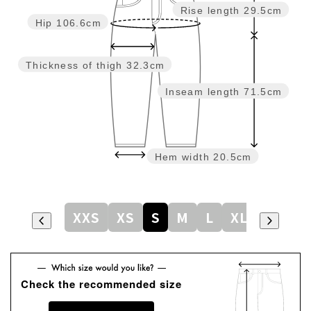
Rise length
29.5cm
Hip
106.6cm
Thickness of thigh
32.3cm
Inseam length
71.5cm
Hem width
20.5cm
XXS
XS
S
M
L
XL
Check the recommended size