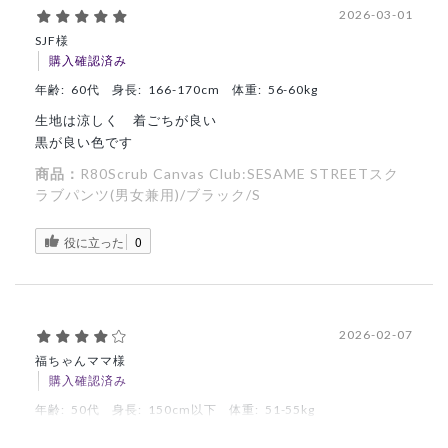
2026-03-01
SJF様
購入確認済み
年齢:
60代
身長:
166-170cm
体重:
56-60kg
生地は涼しく 着ごちが良い
黒が良い色です
商品：
R80Scrub Canvas Club:SESAME STREETスク
ラブパンツ(男女兼用)/ブラック/S
役に立った
0
2026-02-07
福ちゃんママ様
購入確認済み
年齢:
50代
身長:
150cm以下
体重:
51-55kg
可愛い