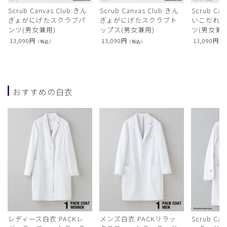
Scrub Canvas Club:きん
Scrub Canvas Club:きん
Scrub Ca
ぎょがにげたスクラブパ
ぎょがにげたスクラブト
いこだれ
ンツ(男女兼用)
ップス(男女兼用)
ツ(男女兼用
13,090
円
13,090
円
13,090
円
（税込）
（税込）
（
おすすめの白衣
レディース白衣:PACKレ
メンズ白衣:PACKリラッ
Scrub Ca